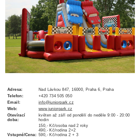
Adresa:
Nad Lávkou 847, 16000, Praha 6, Praha
Telefon:
+420 734 505 050
Email:
info@juniorpark.cz
Web:
www.juniorpark.cz
Otevírací
květen až září
od pondělí do neděle
9:00 - 20:00
doba:
hodin
150,- Kč/osoba nad 2 roky
490,- Kč/rodina 2+2
Vstupné/Cena:
590,- Kč/rodina 2 + 3