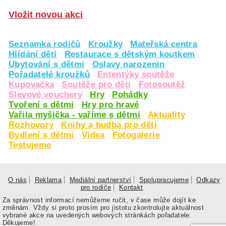
Vložit novou akci
Seznamka rodičů
Kroužky
Mateřská centra
Hlídání dětí
Restaurace s dětským koutkem
Ubytování s dětmi
Oslavy narozenin
Pořadatelé kroužků
Ententýky soutěže
Kupovačka
Soutěže pro děti
Fotosoutěž
Slevové vouchery
Hry
Pohádky
Tvoření s dětmi
Hry pro hravé
Vařila myšička - vaříme s dětmi
Aktuality
Rozhovory
Knihy a hudba pro děti
Bydlení s dětmi
Videa
Fotogalerie
Testujeme
O nás
Reklama
Mediální partnerství
Spolupracujeme
Odkazy
pro rodiče
Kontakt
Za správnost informací nemůžeme ručit, v čase může dojít ke
změnám. Vždy si proto prosím pro jistotu zkontrolujte aktuálnost
vybrané akce na uvedených webových stránkách pořadatele.
Děkujeme!