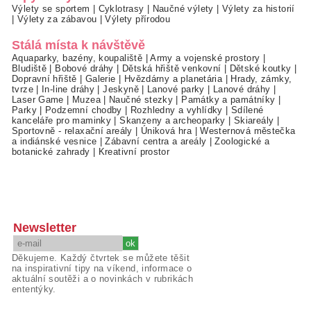
Výlety se sportem
|
Cyklotrasy
|
Naučné výlety
|
Výlety za historií
|
Výlety za zábavou
|
Výlety přírodou
Stálá místa k návštěvě
Aquaparky, bazény, koupaliště
|
Army a vojenské prostory
|
Bludiště
|
Bobové dráhy
|
Dětská hřiště venkovní
|
Dětské koutky
|
Dopravní hřiště
|
Galerie
|
Hvězdárny a planetária
|
Hrady, zámky,
tvrze
|
In-line dráhy
|
Jeskyně
|
Lanové parky
|
Lanové dráhy
|
Laser Game
|
Muzea
|
Naučné stezky
|
Památky a památníky
|
Parky
|
Podzemní chodby
|
Rozhledny a vyhlídky
|
Sdílené
kanceláře pro maminky
|
Skanzeny a archeoparky
|
Skiareály
|
Sportovně - relaxační areály
|
Úniková hra
|
Westernová městečka
a indiánské vesnice
|
Zábavní centra a areály
|
Zoologické a
botanické zahrady
|
Kreativní prostor
Newsletter
Děkujeme. Každý čtvrtek se můžete těšit
na inspirativní tipy na víkend, informace o
aktuální soutěži a o novinkách v rubrikách
ententýky.