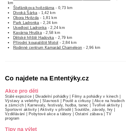
km
Štefánikova hvězdárna
- 0,73 km
Divoká Šárka
- 1,42 km
Obora Hvězda
- 1,81 km
Park Ladronka
- 2,24 km
Usedlost Ladronka
- 2,24 km
Kavárna Hruška
- 2,58 km
Dětské hřiště Hadovka
- 2,79 km
Přírodní koupaliště Motol
- 2,84 km
Rodinné centrum Kamarád Chameleon
- 2,96 km
Co najdete na Ententýky.cz
Akce pro děti
Stálé expozice
|
Divadelní pohádky
|
Filmy a pohádky v kinech
|
Výstavy a veletrhy
|
Slavnosti
|
Poutě a cirkusy
|
Akce na hradech
a zámcích
|
Karnevaly, festivaly, hudba, tanec
|
Tvořivé aktivity
|
Sportovní aktivity
|
Aktivity v přírodě
|
Soutěže, závody, hry
|
Vzdělávání
|
Pobytové akce a tábory
|
Ostatní zábava
|
TV
program
Tipy na výlet