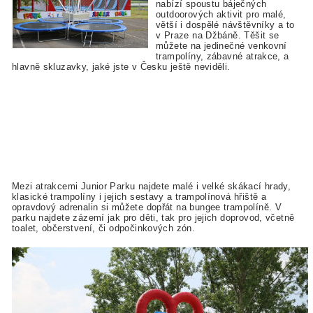
nabízí spoustu báječných
outdoorových aktivit pro malé,
větší i dospělé návštěvníky a to
v Praze na Džbáně. Těšit se
můžete na jedinečné venkovní
trampolíny, zábavné atrakce, a
hlavně skluzavky, jaké jste v Česku ještě neviděli.
Mezi atrakcemi Junior Parku najdete malé i velké skákací hrady,
klasické trampolíny i jejich sestavy a trampolínová hřiště a
opravdový adrenalin si můžete dopřát na bungee trampolíně. V
parku najdete zázemí jak pro děti, tak pro jejich doprovod, včetně
toalet, občerstvení, či odpočinkových zón.