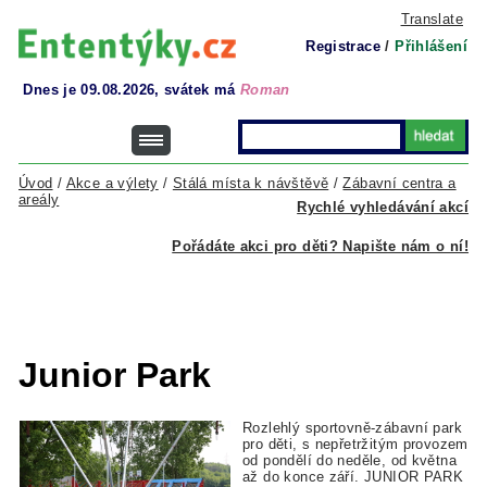
Translate
Registrace
/
Přihlášení
Dnes je 09.08.2026, svátek má
Roman
Úvod
/
Akce a výlety
/
Stálá místa k návštěvě
/
Zábavní centra a
areály
Rychlé vyhledávání akcí
Pořádáte akci pro děti? Napište nám o ní!
Junior Park
Rozlehlý sportovně-zábavní park
pro děti, s nepřetržitým provozem
od pondělí do neděle, od května
až do konce září. JUNIOR PARK