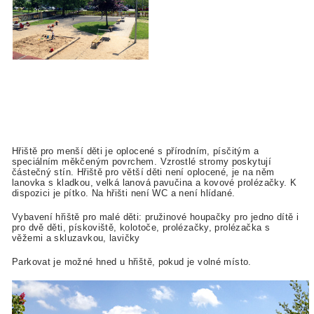
Hřiště pro menší děti je oplocené s přírodním, písčitým a
speciálním měkčeným povrchem. Vzrostlé stromy poskytují
částečný stín. Hřiště pro větší děti není oplocené, je na něm
lanovka s kladkou, velká lanová pavučina a kovové prolézačky. K
dispozici je pítko. Na hřišti není WC a není hlídané.
Vybavení hřiště pro malé děti: pružinové houpačky pro jedno dítě i
pro dvě děti, pískoviště, kolotoče, prolézačky, prolézačka s
věžemi a skluzavkou, lavičky
Parkovat je možné hned u hřiště, pokud je volné místo.