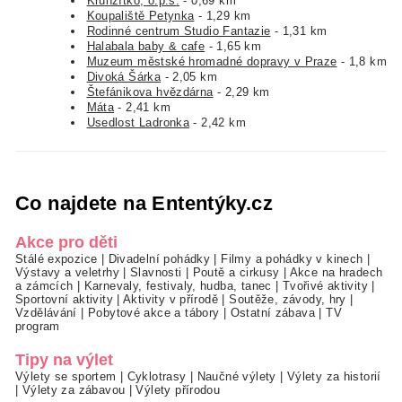
Kruhžítko, o.p.s.
- 0,69 km
Koupaliště Petynka
- 1,29 km
Rodinné centrum Studio Fantazie
- 1,31 km
Halabala baby & cafe
- 1,65 km
Muzeum městské hromadné dopravy v Praze
- 1,8 km
Divoká Šárka
- 2,05 km
Štefánikova hvězdárna
- 2,29 km
Máta
- 2,41 km
Usedlost Ladronka
- 2,42 km
Co najdete na Ententýky.cz
Akce pro děti
Stálé expozice
|
Divadelní pohádky
|
Filmy a pohádky v kinech
|
Výstavy a veletrhy
|
Slavnosti
|
Poutě a cirkusy
|
Akce na hradech
a zámcích
|
Karnevaly, festivaly, hudba, tanec
|
Tvořivé aktivity
|
Sportovní aktivity
|
Aktivity v přírodě
|
Soutěže, závody, hry
|
Vzdělávání
|
Pobytové akce a tábory
|
Ostatní zábava
|
TV
program
Tipy na výlet
Výlety se sportem
|
Cyklotrasy
|
Naučné výlety
|
Výlety za historií
|
Výlety za zábavou
|
Výlety přírodou