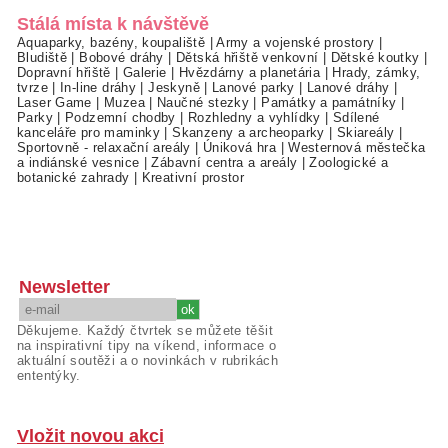
Stálá místa k návštěvě
Aquaparky, bazény, koupaliště
|
Army a vojenské prostory
|
Bludiště
|
Bobové dráhy
|
Dětská hřiště venkovní
|
Dětské koutky
|
Dopravní hřiště
|
Galerie
|
Hvězdárny a planetária
|
Hrady, zámky,
tvrze
|
In-line dráhy
|
Jeskyně
|
Lanové parky
|
Lanové dráhy
|
Laser Game
|
Muzea
|
Naučné stezky
|
Památky a památníky
|
Parky
|
Podzemní chodby
|
Rozhledny a vyhlídky
|
Sdílené
kanceláře pro maminky
|
Skanzeny a archeoparky
|
Skiareály
|
Sportovně - relaxační areály
|
Úniková hra
|
Westernová městečka
a indiánské vesnice
|
Zábavní centra a areály
|
Zoologické a
botanické zahrady
|
Kreativní prostor
Newsletter
Děkujeme. Každý čtvrtek se můžete těšit
na inspirativní tipy na víkend, informace o
aktuální soutěži a o novinkách v rubrikách
ententýky.
Vložit novou akci