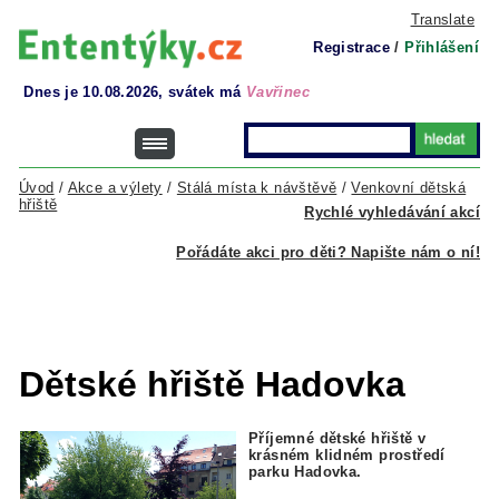
Translate
Registrace
/
Přihlášení
Dnes je 10.08.2026, svátek má
Vavřinec
Úvod
/
Akce a výlety
/
Stálá místa k návštěvě
/
Venkovní dětská
hřiště
Rychlé vyhledávání akcí
Pořádáte akci pro děti? Napište nám o ní!
Dětské hřiště Hadovka
Příjemné dětské hřiště v
krásném klidném prostředí
parku Hadovka.