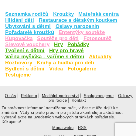
Seznamka rodičů
Kroužky
Mateřská centra
Hlídání dětí
Restaurace s dětským koutkem
Ubytování s dětmi
Oslavy narozenin
Pořadatelé kroužků
Ententýky soutěže
Kupovačka
Soutěže pro děti
Fotosoutěž
Slevové vouchery
Hry
Pohádky
Tvoření s dětmi
Hry pro hravé
Vařila myšička - vaříme s dětmi
Aktuality
Rozhovory
Knihy a hudba pro děti
Bydlení s dětmi
Videa
Fotogalerie
Testujeme
O nás
Reklama
Mediální partnerství
Spolupracujeme
Odkazy
pro rodiče
Kontakt
Za správnost informací nemůžeme ručit, v čase může dojít ke
změnám. Vždy si proto prosím pro jistotu zkontrolujte aktuálnost
vybrané akce na uvedených webových stránkách pořadatele.
Děkujeme!
Mapa webu
RSS