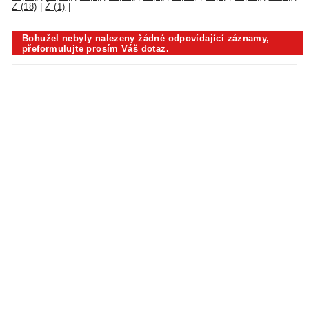
Z (18)
|
Ž (1)
|
Bohužel nebyly nalezeny žádné odpovídající záznamy,
přeformulujte prosím Váš dotaz.