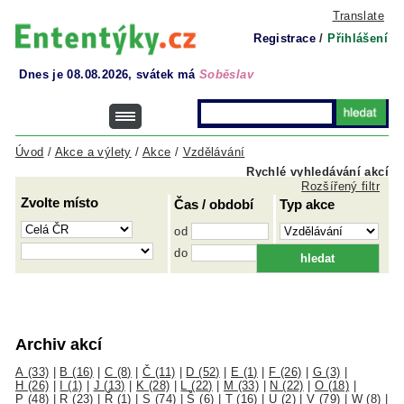
Translate
Registrace
/
Přihlášení
Dnes je 08.08.2026, svátek má
Soběslav
Úvod
/
Akce a výlety
/
Akce
/
Vzdělávání
Rychlé vyhledávání akcí
Rozšířený filtr
Zvolte místo
Čas / období
Typ akce
od
do
Archiv akcí
A (33)
|
B (16)
|
C (8)
|
Č (11)
|
D (52)
|
E (1)
|
F (26)
|
G (3)
|
H (26)
|
I (1)
|
J (13)
|
K (28)
|
L (22)
|
M (33)
|
N (22)
|
O (18)
|
P (48)
|
R (23)
|
Ř (1)
|
S (74)
|
Š (6)
|
T (16)
|
U (2)
|
V (79)
|
W (8)
|