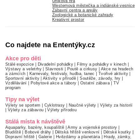
Úniková hra
Westernová městečka a indiánské vesnice
Zábavní centra a areály
Zoologické a botanické zahrady
Kreativní prostor
Co najdete na Ententýky.cz
Akce pro děti
Stálé expozice
|
Divadelní pohádky
|
Filmy a pohádky v kinech
|
Výstavy a veletrhy
|
Slavnosti
|
Poutě a cirkusy
|
Akce na hradech
a zámcích
|
Karnevaly, festivaly, hudba, tanec
|
Tvořivé aktivity
|
Sportovní aktivity
|
Aktivity v přírodě
|
Soutěže, závody, hry
|
Vzdělávání
|
Pobytové akce a tábory
|
Ostatní zábava
|
TV
program
Tipy na výlet
Výlety se sportem
|
Cyklotrasy
|
Naučné výlety
|
Výlety za historií
|
Výlety za zábavou
|
Výlety přírodou
Stálá místa k návštěvě
Aquaparky, bazény, koupaliště
|
Army a vojenské prostory
|
Bludiště
|
Bobové dráhy
|
Dětská hřiště venkovní
|
Dětské koutky
|
Dopravní hřiště
|
Galerie
|
Hvězdárny a planetária
|
Hrady, zámky,