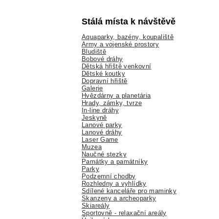
Stálá místa k návštěvě
Aquaparky, bazény, koupaliště
Army a vojenské prostory
Bludiště
Bobové dráhy
Dětská hřiště venkovní
Dětské koutky
Dopravní hřiště
Galerie
Hvězdárny a planetária
Hrady, zámky, tvrze
In-line dráhy
Jeskyně
Lanové parky
Lanové dráhy
Laser Game
Muzea
Naučné stezky
Památky a památníky
Parky
Podzemní chodby
Rozhledny a vyhlídky
Sdílené kanceláře pro maminky
Skanzeny a archeoparky
Skiareály
Sportovně - relaxační areály