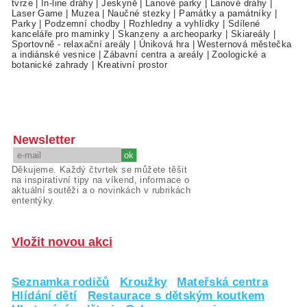
tvrze
|
In-line dráhy
|
Jeskyně
|
Lanové parky
|
Lanové dráhy
|
Laser Game
|
Muzea
|
Naučné stezky
|
Památky a památníky
|
Parky
|
Podzemní chodby
|
Rozhledny a vyhlídky
|
Sdílené
kanceláře pro maminky
|
Skanzeny a archeoparky
|
Skiareály
|
Sportovně - relaxační areály
|
Úniková hra
|
Westernová městečka
a indiánské vesnice
|
Zábavní centra a areály
|
Zoologické a
botanické zahrady
|
Kreativní prostor
Newsletter
Děkujeme. Každý čtvrtek se můžete těšit
na inspirativní tipy na víkend, informace o
aktuální soutěži a o novinkách v rubrikách
ententýky.
Vložit novou akci
Seznamka rodičů
Kroužky
Mateřská centra
Hlídání dětí
Restaurace s dětským koutkem