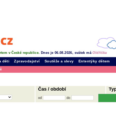
rtem v České republice.
Dnes je 06.08.2026, svátek má
Oldřiška
a děti
Zpravodajství
Soutěže a slevy
Ententýky dětem
vě
Čas / období
Ty
od
do