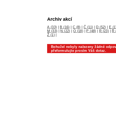
Archiv akcí
A (33)
|
B (16)
|
C (8)
|
Č (11)
|
D (52)
|
E (1
M (33)
|
N (22)
|
O (18)
|
P (48)
|
R (23)
|
Ř 
Ž (1)
|
Bohužel nebyly nalezeny žádné odpov
přeformulujte prosím Váš dotaz.