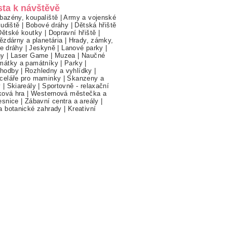
sta k návštěvě
bazény, koupaliště
|
Army a vojenské
ludiště
|
Bobové dráhy
|
Dětská hřiště
Dětské koutky
|
Dopravní hřiště
|
ězdárny a planetária
|
Hrady, zámky,
ne dráhy
|
Jeskyně
|
Lanové parky
|
hy
|
Laser Game
|
Muzea
|
Naučné
mátky a památníky
|
Parky
|
hodby
|
Rozhledny a vyhlídky
|
celáře pro maminky
|
Skanzeny a
y
|
Skiareály
|
Sportovně - relaxační
ková hra
|
Westernová městečka a
esnice
|
Zábavní centra a areály
|
a botanické zahrady
|
Kreativní