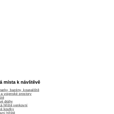
lá místa k návštěvě
arky, bazény, koupaliště
a vojenské prostory
ště
vé dráhy
á hřiště venkovní
ké koutky
vní hřiště