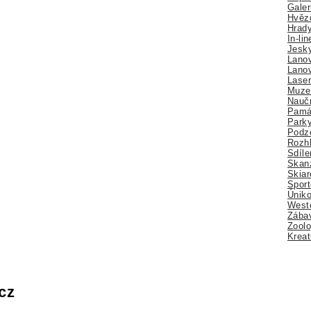
Galer
Hvězd
Hrady
In-li
Jesk
Lano
Lano
Lase
Muze
Nauč
Pamá
Park
Podz
Rozhl
Sdíle
Skan
Skiar
Sport
Úniko
Weste
Zábav
Zoolo
Kreat
cz