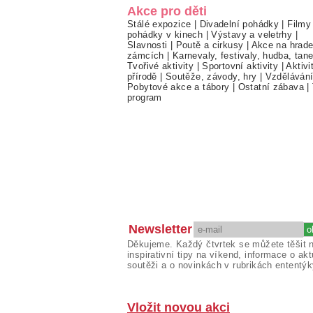
Akce pro děti
Stálé expozice
|
Divadelní pohádky
|
Filmy
pohádky v kinech
|
Výstavy a veletrhy
|
Slavnosti
|
Poutě a cirkusy
|
Akce na hrade
zámcích
|
Karnevaly, festivaly, hudba, tan
Tvořivé aktivity
|
Sportovní aktivity
|
Aktivi
přírodě
|
Soutěže, závody, hry
|
Vzděláván
Pobytové akce a tábory
|
Ostatní zábava
|
program
Newsletter
Děkujeme. Každý čtvrtek se můžete těšit 
inspirativní tipy na víkend, informace o akt
soutěži a o novinkách v rubrikách ententýk
Vložit novou akci