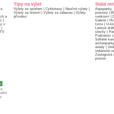
Tipy na výlet
Stálá mí
 a
Výlety se sportem
|
Cyklotrasy
|
Naučné výlety
|
Aquaparky, 
Výlety za historií
|
Výlety za zábavou
|
Výlety
prostory
|
B
ch a
přírodou
venkovní
|
ec
|
Galerie
|
Hv
ty v
tvrze
|
In-li
í
|
Lanové drá
TV
stezky
|
Pa
Podzemní c
Sdílené kan
archeopark
areály
|
Úni
indiánské v
Zoologické 
prostor
na
uální
y.