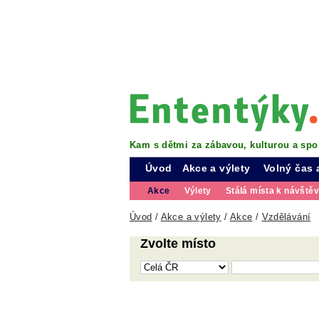
Kam s dětmi za zábavou, kulturou a spo
Úvod
Akce a výlety
Volný čas 
Akce
Výlety
Stálá místa k návště
Úvod
/
Akce a výlety
/
Akce
/
Vzdělávání
Zvolte místo