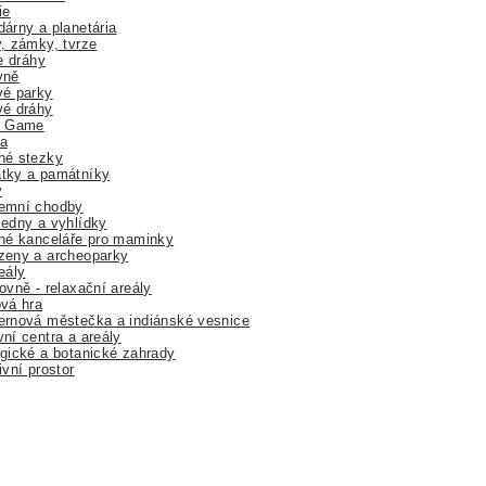
ie
árny a planetária
, zámky, tvrze
ne dráhy
yně
vé parky
vé dráhy
r Game
a
né stezky
tky a památníky
y
emní chodby
edny a vyhlídky
né kanceláře pro maminky
zeny a archeoparky
eály
ovně - relaxační areály
vá hra
rnová městečka a indiánské vesnice
ní centra a areály
gické a botanické zahrady
ivní prostor