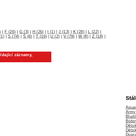
)
|
F (26)
|
G (3)
|
H (26)
|
I (1)
|
J (13)
|
K (28)
|
L (22)
|
(1)
|
S (74)
|
Š (6)
|
T (16)
|
U (2)
|
V (79)
|
W (8)
|
Z (18)
|
ídající záznamy,
Stá
Aquap
Army 
Bludi
Bobo
Dětsk
Děts
Dopra