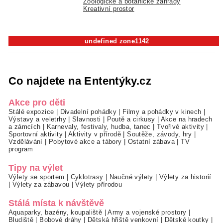
Zoologické a botanické zahrady
Kreativní prostor
undefined zone1142
Co najdete na Ententýky.cz
Akce pro děti
Stálé expozice
|
Divadelní pohádky
|
Filmy a pohádky v kinech
|
Výstavy a veletrhy
|
Slavnosti
|
Poutě a cirkusy
|
Akce na hradech
a zámcích
|
Karnevaly, festivaly, hudba, tanec
|
Tvořivé aktivity
|
Sportovní aktivity
|
Aktivity v přírodě
|
Soutěže, závody, hry
|
Vzdělávání
|
Pobytové akce a tábory
|
Ostatní zábava
|
TV
program
Tipy na výlet
Výlety se sportem
|
Cyklotrasy
|
Naučné výlety
|
Výlety za historií
|
Výlety za zábavou
|
Výlety přírodou
Stálá místa k návštěvě
Aquaparky, bazény, koupaliště
|
Army a vojenské prostory
|
Bludiště
|
Bobové dráhy
|
Dětská hřiště venkovní
|
Dětské koutky
|