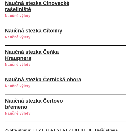
Naučná stezka Cínovecké
rašeliniště
Naučné výlety
Naučná stezka Cítoliby
Naučné výlety
Naučná stezka Čeňka
Kraupnera
Naučné výlety
Naučná stezka Černická obora
Naučné výlety
Naučná stezka Čertovo
břemeno
Naučné výlety
Zvolte stranu:
1
|
2
|
3
|
4
|
5
|
6
|
7
|
8
|
9
|
10
|
Další strana