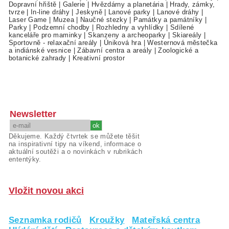
Dopravní hřiště
|
Galerie
|
Hvězdárny a planetária
|
Hrady, zámky,
tvrze
|
In-line dráhy
|
Jeskyně
|
Lanové parky
|
Lanové dráhy
|
Laser Game
|
Muzea
|
Naučné stezky
|
Památky a památníky
|
Parky
|
Podzemní chodby
|
Rozhledny a vyhlídky
|
Sdílené
kanceláře pro maminky
|
Skanzeny a archeoparky
|
Skiareály
|
Sportovně - relaxační areály
|
Úniková hra
|
Westernová městečka
a indiánské vesnice
|
Zábavní centra a areály
|
Zoologické a
botanické zahrady
|
Kreativní prostor
Newsletter
Děkujeme. Každý čtvrtek se můžete těšit
na inspirativní tipy na víkend, informace o
aktuální soutěži a o novinkách v rubrikách
ententýky.
Vložit novou akci
Seznamka rodičů
Kroužky
Mateřská centra