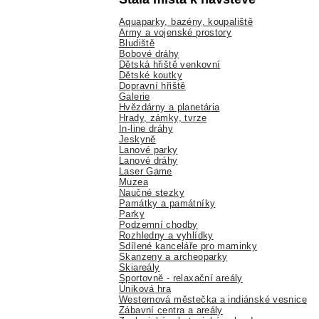
Aquaparky, bazény, koupaliště
Army a vojenské prostory
Bludiště
Bobové dráhy
Dětská hřiště venkovní
Dětské koutky
Dopravní hřiště
Galerie
Hvězdárny a planetária
Hrady, zámky, tvrze
In-line dráhy
Jeskyně
Lanové parky
Lanové dráhy
Laser Game
Muzea
Naučné stezky
Památky a památníky
Parky
Podzemní chodby
Rozhledny a vyhlídky
Sdílené kanceláře pro maminky
Skanzeny a archeoparky
Skiareály
Sportovně - relaxační areály
Úniková hra
Westernová městečka a indiánské vesnice
Zábavní centra a areály