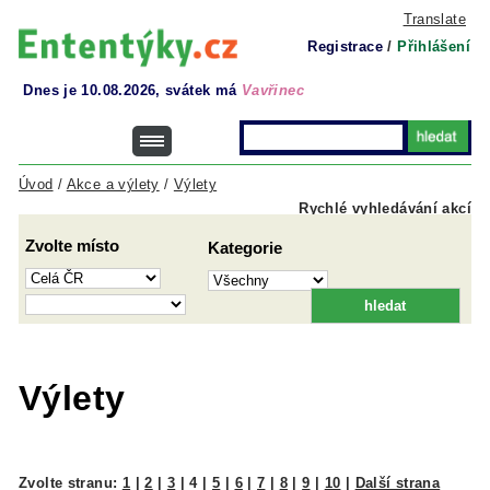
Translate
Registrace
/
Přihlášení
Dnes je 10.08.2026, svátek má
Vavřinec
Úvod
/
Akce a výlety
/
Výlety
Rychlé vyhledávání akcí
Zvolte místo
Kategorie
Výlety
Zvolte stranu:
1
|
2
|
3
|
4
|
5
|
6
|
7
|
8
|
9
|
10
|
Další strana