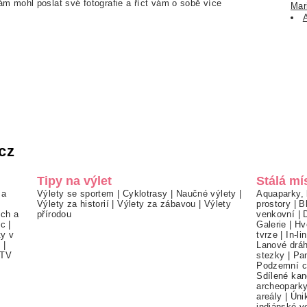
m mohl poslat své fotografie a říct vám o sobě více
Mar
cz
Tipy na výlet
Stálá mí
 a
Výlety se sportem
|
Cyklotrasy
|
Naučné výlety
|
Aquaparky, 
Výlety za historií
|
Výlety za zábavou
|
Výlety
prostory
|
B
ch a
přírodou
venkovní
|
ec
|
Galerie
|
Hv
ty v
tvrze
|
In-li
í
|
Lanové drá
TV
stezky
|
Pa
Podzemní c
Sdílené kan
archeopark
areály
|
Úni
indiánské v