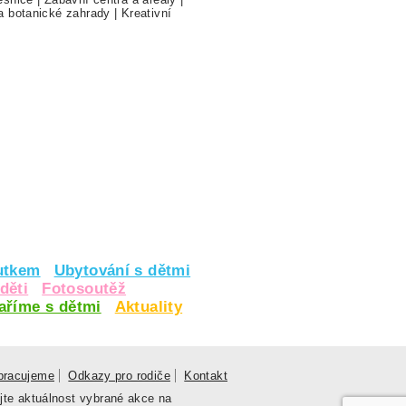
a botanické zahrady
|
Kreativní
utkem
Ubytování s dětmi
děti
Fotosoutěž
vaříme s dětmi
Aktuality
pracujeme
Odkazy pro rodiče
Kontakt
jte aktuálnost vybrané akce na