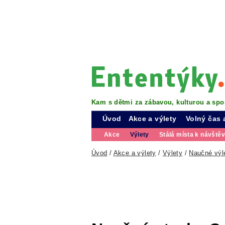
Kam s dětmi za zábavou, kulturou a spo
Úvod
Akce a výlety
Volný čas 
Akce
Výlety
Stálá místa k návště
Úvod
/
Akce a výlety
/
Výlety
/
Naučné výl