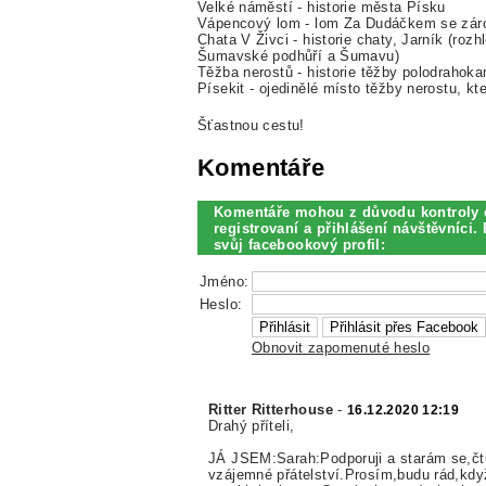
Velké náměstí - historie města Písku
Vápencový lom - lom Za Dudáčkem se zár
Chata V Živci - historie chaty, Jarník (r
Šumavské podhůří a Šumavu)
Těžba nerostů - historie těžby polodrahok
Písekit - ojedinělé místo těžby nerostu, k
Šťastnou cestu!
Komentáře
Komentáře mohou z důvodu kontroly 
registrovaní a přihlášení návštěvníci. 
svůj facebookový profil:
Jméno:
Heslo:
Obnovit zapomenuté heslo
Ritter Ritterhouse
-
16.12.2020 12:19
Drahý příteli,
JÁ JSEM:Sarah:Podporuji a starám se,čtu
vzájemné přátelství.Prosím,budu rád,kdy