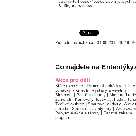
sarahhriterhouse@outlook.com ),abych vá
S díky a pozdravy.
Poslední aktualizace: 04.05.2013 18:16:09
Co najdete na Ententýky.
Akce pro děti
Stálé expozice
|
Divadelní pohádky
|
Filmy
pohádky v kinech
|
Výstavy a veletrhy
|
Slavnosti
|
Poutě a cirkusy
|
Akce na hrade
zámcích
|
Karnevaly, festivaly, hudba, tan
Tvořivé aktivity
|
Sportovní aktivity
|
Aktivi
přírodě
|
Soutěže, závody, hry
|
Vzděláván
Pobytové akce a tábory
|
Ostatní zábava
|
program