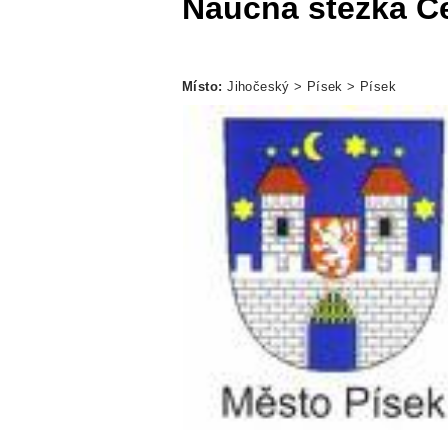
Naučná stezka C
Místo:
Jihočeský > Písek > Písek