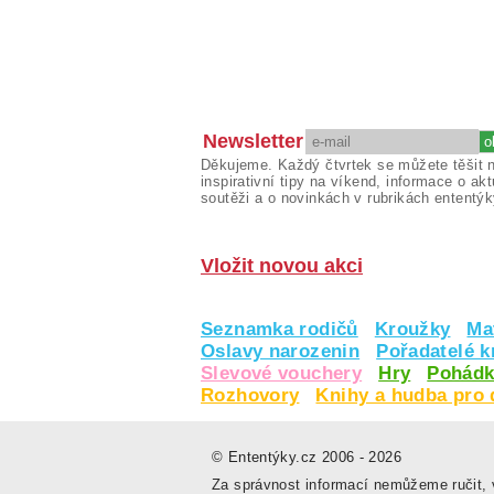
Newsletter
Děkujeme. Každý čtvrtek se můžete těšit 
inspirativní tipy na víkend, informace o akt
soutěži a o novinkách v rubrikách ententýk
Vložit novou akci
Seznamka rodičů
Kroužky
Ma
Oslavy narozenin
Pořadatelé 
Slevové vouchery
Hry
Pohádk
Rozhovory
Knihy a hudba pro 
© Ententýky.cz 2006 - 2026
Za správnost informací nemůžeme ručit, v