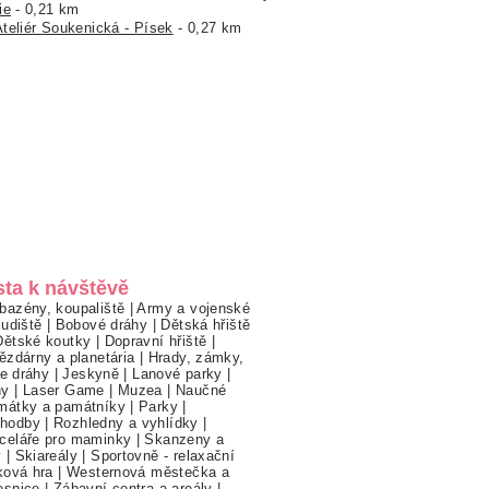
ie
- 0,21 km
Ateliér Soukenická - Písek
- 0,27 km
sta k návštěvě
bazény, koupaliště
|
Army a vojenské
ludiště
|
Bobové dráhy
|
Dětská hřiště
Dětské koutky
|
Dopravní hřiště
|
ězdárny a planetária
|
Hrady, zámky,
ne dráhy
|
Jeskyně
|
Lanové parky
|
hy
|
Laser Game
|
Muzea
|
Naučné
mátky a památníky
|
Parky
|
hodby
|
Rozhledny a vyhlídky
|
celáře pro maminky
|
Skanzeny a
y
|
Skiareály
|
Sportovně - relaxační
ková hra
|
Westernová městečka a
esnice
|
Zábavní centra a areály
|