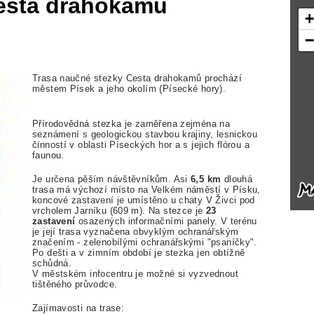
esta drahokamů
Trasa naučné stezky Cesta drahokamů prochází
městem Písek a jeho okolím (Písecké hory).
Přírodovědná stezka je zaměřena zejména na
seznámení s geologickou stavbou krajiny, lesnickou
činností v oblasti Píseckých hor a s jejich flórou a
faunou.
Je určena pěším návštěvníkům. Asi
6,5 km
dlouhá
trasa má výchozí místo na Velkém náměstí v Písku,
koncové zastavení je umístěno u chaty V Živci pod
vrcholem Jarníku (609 m). Na stezce je
23
zastavení
osazených informačními panely. V terénu
je její trasa vyznačena obvyklým ochranářským
značením - zelenobílými ochranářskými "psaníčky".
Po dešti a v zimním období je stezka jen obtížně
schůdná.
V městském infocentru je možné si vyzvednout
tištěného průvodce.
Zajímavosti na trase: