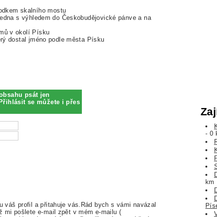
odkem skalního mostu
ozhledna s výhledem do Českobudějovické pánve a na
amů v okolí Písku
terý dostal jméno podle města Písku
obsahu psát jen
Přihlásit se můžete i přes
Zaj
- 0
km
 váš profil a přitahuje vás.Rád bych s vámi navázal
Pís
ž mi pošlete e-mail zpět v mém e-mailu (