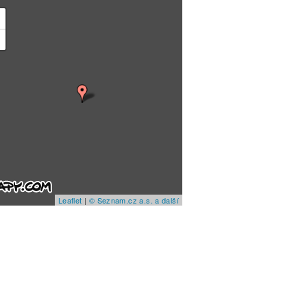
+
−
Leaflet
|
© Seznam.cz a.s. a další