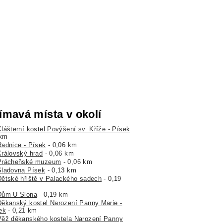
ímavá místa v okolí
Klášterní kostel Povýšení sv. Kříže - Písek
 km
Radnice - Písek
- 0,06 km
Královský hrad
- 0,06 km
Prácheňské muzeum
- 0,06 km
Sladovna Písek
- 0,13 km
Dětské hřiště v Palackého sadech
- 0,19
Dům U Slona
- 0,19 km
Děkanský kostel Narození Panny Marie -
ek
- 0,21 km
Věž děkanského kostela Narození Panny