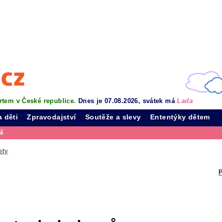
rtem v České republice.
Dnes je 07.08.2026, svátek má
Lada
a děti
Zpravodajství
Soutěže a slevy
Ententýky dětem
vě
ety
P