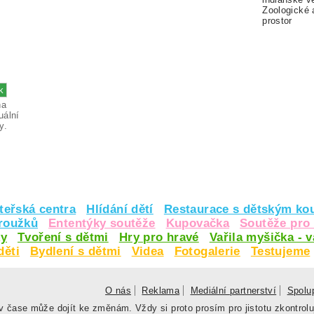
Zoologické 
prostor
na
uální
y.
teřská centra
Hlídání dětí
Restaurace s dětským ko
kroužků
Ententýky soutěže
Kupovačka
Soutěže pro 
y
Tvoření s dětmi
Hry pro hravé
Vařila myšička - 
děti
Bydlení s dětmi
Videa
Fotogalerie
Testujeme
O nás
Reklama
Mediální partnerství
Spolu
 čase může dojít ke změnám. Vždy si proto prosím pro jistotu zkontrolu