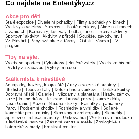
Co najdete na Ententýky.cz
Akce pro děti
Stálé expozice
|
Divadelní pohádky
|
Filmy a pohádky v kinech
|
Výstavy a veletrhy
|
Slavnosti
|
Poutě a cirkusy
|
Akce na hradech
a zámcích
|
Karnevaly, festivaly, hudba, tanec
|
Tvořivé aktivity
|
Sportovní aktivity
|
Aktivity v přírodě
|
Soutěže, závody, hry
|
Vzdělávání
|
Pobytové akce a tábory
|
Ostatní zábava
|
TV
program
Tipy na výlet
Výlety se sportem
|
Cyklotrasy
|
Naučné výlety
|
Výlety za historií
|
Výlety za zábavou
|
Výlety přírodou
Stálá místa k návštěvě
Aquaparky, bazény, koupaliště
|
Army a vojenské prostory
|
Bludiště
|
Bobové dráhy
|
Dětská hřiště venkovní
|
Dětské koutky
|
Dopravní hřiště
|
Galerie
|
Hvězdárny a planetária
|
Hrady, zámky,
tvrze
|
In-line dráhy
|
Jeskyně
|
Lanové parky
|
Lanové dráhy
|
Laser Game
|
Muzea
|
Naučné stezky
|
Památky a památníky
|
Parky
|
Podzemní chodby
|
Rozhledny a vyhlídky
|
Sdílené
kanceláře pro maminky
|
Skanzeny a archeoparky
|
Skiareály
|
Sportovně - relaxační areály
|
Úniková hra
|
Westernová městečka
a indiánské vesnice
|
Zábavní centra a areály
|
Zoologické a
botanické zahrady
|
Kreativní prostor