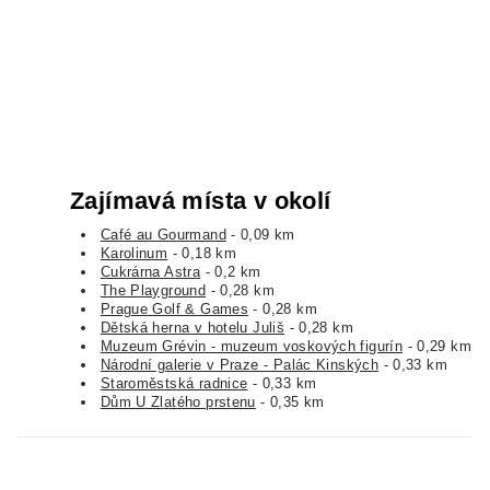
Zajímavá místa v okolí
Café au Gourmand
- 0,09 km
Karolinum
- 0,18 km
Cukrárna Astra
- 0,2 km
The Playground
- 0,28 km
Prague Golf & Games
- 0,28 km
Dětská herna v hotelu Juliš
- 0,28 km
Muzeum Grévin - muzeum voskových figurín
- 0,29 km
Národní galerie v Praze - Palác Kinských
- 0,33 km
Staroměstská radnice
- 0,33 km
Dům U Zlatého prstenu
- 0,35 km