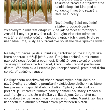
zakřivená zrcadla a trojrozměrné
kaleidoskopické kino podle
konceptu filmového režiséra
Radúze Činčery.
Návštěvníky čeká nevšední
zážitek v podobě cesty
zrcadlovým bludištěm čítajícím více jak osmdesát totožných
zrcadel. Labyrint je navržen tak, že svým vlastním odrazem
vytváří efekt nekonečných chodeb a optických klamů. Proto je
nesnadné určit, kudy se v zrcadlové soustavě dále správně vydat.
Na labyrint navazuje další bludiště, tentokrát pouze z čirých skel,
která orientaci ztěžují ještě více. Pro jeho zdolání je tak nutné
naprosté soustředění a opatrnost. Bludiště jsou zakončena sérií
zábavných zakřivených zrcadel, která udělají radost především
dětem. Všechna skla i zrcadla jsou bezpečnostní, proto není třeba
se bát případného nárazu.
Po úspěšném absolvování všech zrcadlových částí čeká na
návštěvníky za odměnu promítání kaleidoskopického kina, které
funguje na principu dětského kukátka. Optický kaleidoskop
prezentuje umělecké filmové záběry pomocí soustavy zrcadel a
zadní projekce tak, že u diváka vzniká dojem, že se dívá na
obrovskou trojrozměrnou kouli o výšce 70 metrů. Vzniká tak iluze
nespočtu miniaturních zmnožených promítacích pláten.