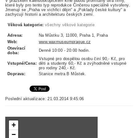
V pražském kaleidoskopickém kině budou promítány dva filmy,
které byly pro tento typ reprodukce Činčerou speciálně vytvořeny.
Jmenují se „Praha ve vichřici dějin“ a „Poklady české kultury“ a
zachycují historii a architekturu českých zemí.
Věková kategorie:
všechny věkové kategorie
Adresa:
Na Můstku 3, 11000, Praha 1, Praha
Web:
www.waxmuseumprague.cz
Otevírací
Denně 10:00 - 20:00 hodin.
doba:
Vstupné pro dospělou osobu činí 90,- Kč, pro
Vstupné/Cena:
děti a studenty 60,- Kč a zvýhodněné vstupné
pro rodiny 240,- Kč.
Doprava:
Stanice metra B Můstek.
Poslední aktualizace: 21.03.2014 9:45:06
+
−