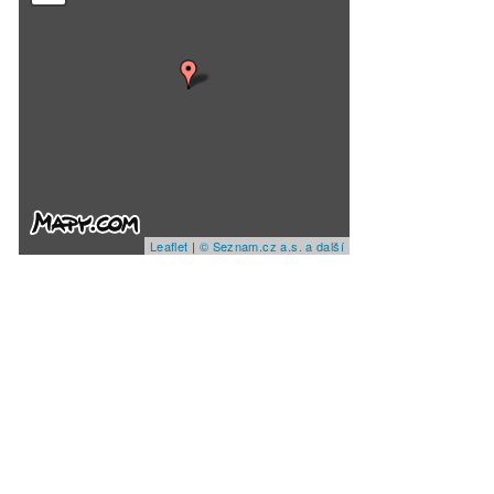
Leaflet
|
© Seznam.cz a.s. a další