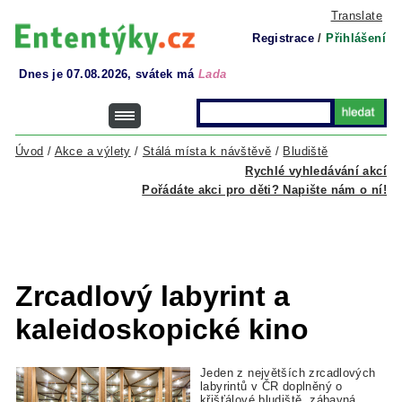
Translate
Registrace
/
Přihlášení
Dnes je 07.08.2026, svátek má
Lada
Úvod
/
Akce a výlety
/
Stálá místa k návštěvě
/
Bludiště
Rychlé vyhledávání akcí
Pořádáte akci pro děti? Napište nám o ní!
Zrcadlový labyrint a
kaleidoskopické kino
Jeden z největších zrcadlových
labyrintů v ČR doplněný o
křišťálové bludiště, zábavná