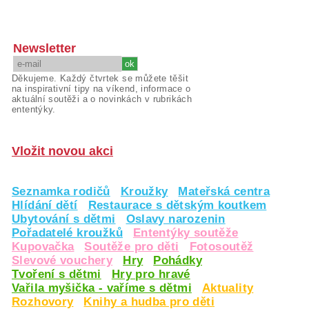
Newsletter
Děkujeme. Každý čtvrtek se můžete těšit
na inspirativní tipy na víkend, informace o
aktuální soutěži a o novinkách v rubrikách
ententýky.
Vložit novou akci
Seznamka rodičů
Kroužky
Mateřská centra
Hlídání dětí
Restaurace s dětským koutkem
Ubytování s dětmi
Oslavy narozenin
Pořadatelé kroužků
Ententýky soutěže
Kupovačka
Soutěže pro děti
Fotosoutěž
Slevové vouchery
Hry
Pohádky
Tvoření s dětmi
Hry pro hravé
Vařila myšička - vaříme s dětmi
Aktuality
Rozhovory
Knihy a hudba pro děti