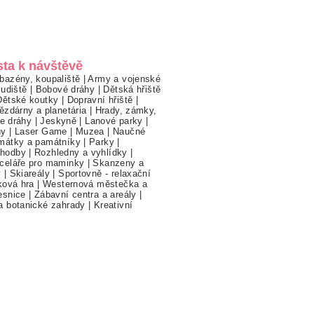
sta k návštěvě
bazény, koupaliště
|
Army a vojenské
ludiště
|
Bobové dráhy
|
Dětská hřiště
Dětské koutky
|
Dopravní hřiště
|
ězdárny a planetária
|
Hrady, zámky,
ne dráhy
|
Jeskyně
|
Lanové parky
|
hy
|
Laser Game
|
Muzea
|
Naučné
mátky a památníky
|
Parky
|
hodby
|
Rozhledny a vyhlídky
|
celáře pro maminky
|
Skanzeny a
y
|
Skiareály
|
Sportovně - relaxační
ková hra
|
Westernová městečka a
esnice
|
Zábavní centra a areály
|
a botanické zahrady
|
Kreativní