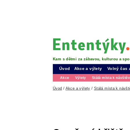
Kam s dětmi za zábavou, kulturou a spo
Úvod
Akce a výlety
Volný čas 
Akce
Výlety
Stálá místa k návště
Úvod
/
Akce a výlety
/
Stálá místa k návšt