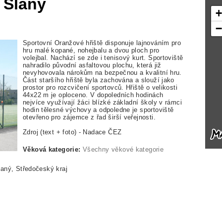
 Slaný
Sportovní Oranžové hřiště disponuje lajnováním pro
hru malé kopané, nohejbalu a dvou ploch pro
volejbal. Nachází se zde i tenisový kurt. Sportoviště
nahradilo původní asfaltovou plochu, která již
nevyhovovala nárokům na bezpečnou a kvalitní hru.
Část staršího hřiště byla zachována a slouží jako
prostor pro rozcvičení sportovců. Hřiště o velikosti
44x22 m je oploceno. V dopoledních hodinách
nejvíce využívají žáci blízké základní školy v rámci
hodin tělesné výchovy a odpoledne je sportoviště
otevřeno pro zájemce z řad širší veřejnosti.
Zdroj (text + foto) - Nadace ČEZ
Věková kategorie:
Všechny věkové kategorie
aný, Středočeský kraj