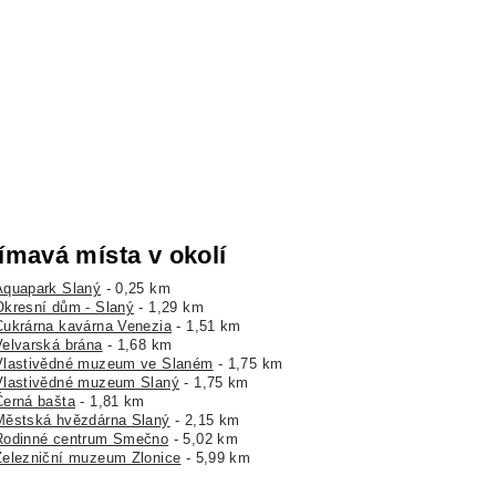
ímavá místa v okolí
Aquapark Slaný
- 0,25 km
Okresní dům - Slaný
- 1,29 km
Cukrárna kavárna Venezia
- 1,51 km
Velvarská brána
- 1,68 km
Vlastivědné muzeum ve Slaném
- 1,75 km
Vlastivědné muzeum Slaný
- 1,75 km
Černá bašta
- 1,81 km
Městská hvězdárna Slaný
- 2,15 km
Rodinné centrum Smečno
- 5,02 km
Železniční muzeum Zlonice
- 5,99 km