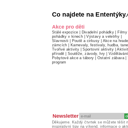
Co najdete na Ententýky.
Akce pro děti
Stálé expozice
|
Divadelní pohádky
|
Filmy
pohádky v kinech
|
Výstavy a veletrhy
|
Slavnosti
|
Poutě a cirkusy
|
Akce na hrade
zámcích
|
Karnevaly, festivaly, hudba, tan
Tvořivé aktivity
|
Sportovní aktivity
|
Aktivi
přírodě
|
Soutěže, závody, hry
|
Vzděláván
Pobytové akce a tábory
|
Ostatní zábava
|
program
Newsletter
Děkujeme. Každý čtvrtek se můžete těšit 
inspirativní tipy na víkend, informace o akt