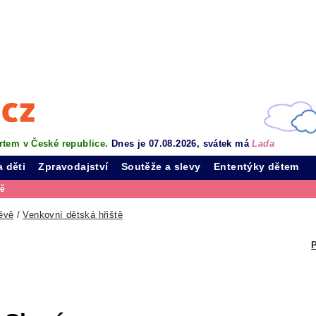
rtem v České republice.
Dnes je 07.08.2026, svátek má
Lada
a děti
Zpravodajství
Soutěže a slevy
Ententýky dětem
vě
ěvě
/
Venkovní dětská hřiště
P