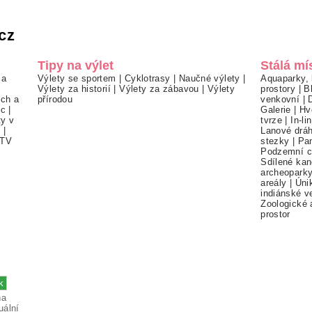
cz
Tipy na výlet
Stálá mí
 a
Výlety se sportem
|
Cyklotrasy
|
Naučné výlety
|
Aquaparky, 
Výlety za historií
|
Výlety za zábavou
|
Výlety
prostory
|
B
ch a
přírodou
venkovní
|
ec
|
Galerie
|
Hv
ty v
tvrze
|
In-li
í
|
Lanové drá
TV
stezky
|
Pa
Podzemní c
Sdílené kan
archeopark
areály
|
Úni
indiánské v
Zoologické 
prostor
na
uální