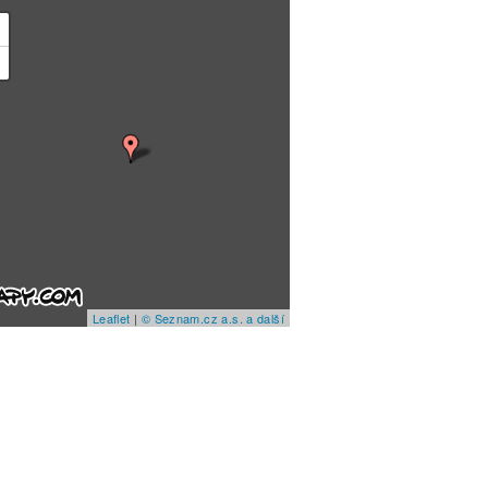
+
−
Leaflet
|
© Seznam.cz a.s. a další