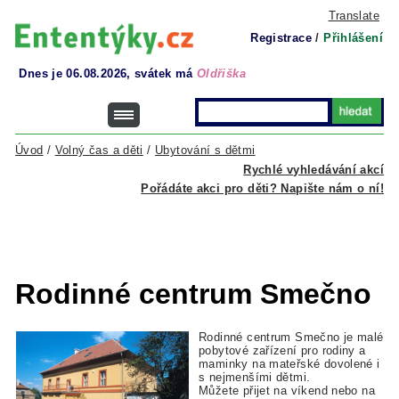
Translate
Registrace
/
Přihlášení
Dnes je 06.08.2026, svátek má
Oldřiška
Úvod
/
Volný čas a děti
/
Ubytování s dětmi
Rychlé vyhledávání akcí
Pořádáte akci pro děti? Napište nám o ní!
Rodinné centrum Smečno
Rodinné centrum Smečno je malé
pobytové zařízení pro rodiny a
maminky na mateřské dovolené i
s nejmenšími dětmi.
Můžete přijet na víkend nebo na