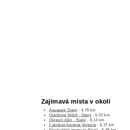
Zajímavá místa v okolí
Aquapark Slaný
- 4,78 km
Oranžové hřiště - Slaný
- 5,02 km
Okresní dům - Slaný
- 6,13 km
Cukrárna kavárna Venezia
- 6,37 km
Vlastivědné muzeum Slaný
- 6,48 km