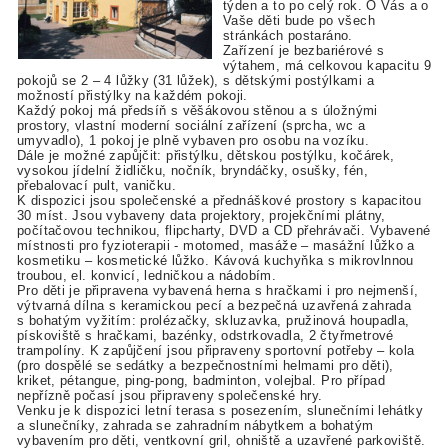
týden a to po celý rok. O Vás a o
Vaše děti bude po všech
stránkách postaráno.
Zařízení je bezbariérové s
výtahem, má celkovou kapacitu 9
pokojů se 2 – 4 lůžky (31 lůžek), s dětskými postýlkami a
možností přistýlky na každém pokoji.
Každý pokoj má předsíň s věšákovou stěnou a s úložnými
prostory, vlastní moderní sociální zařízení (sprcha, wc a
umyvadlo), 1 pokoj je plně vybaven pro osobu na vozíku.
Dále je možné zapůjčit: přistýlku, dětskou postýlku, kočárek,
vysokou jídelní židličku, nočník, bryndáčky, osušky, fén,
přebalovací pult, vaničku.
K dispozici jsou společenské a přednáškové prostory s kapacitou
30 míst. Jsou vybaveny data projektory, projekčními plátny,
počítačovou technikou, flipcharty, DVD a CD přehrávači. Vybavené
místnosti pro fyzioterapii - motomed, masáže – masážní lůžko a
kosmetiku – kosmetické lůžko. Kávová kuchyňka s mikrovlnnou
troubou, el. konvicí, ledničkou a nádobím.
Pro děti je připravena vybavená herna s hračkami i pro nejmenší,
výtvarná dílna s keramickou pecí a bezpečná uzavřená zahrada
s bohatým vyžitím: prolézačky, skluzavka, pružinová houpadla,
pískoviště s hračkami, bazénky, odstrkovadla, 2 čtyřmetrové
trampolíny. K zapůjčení jsou připraveny sportovní potřeby – kola
(pro dospělé se sedátky a bezpečnostními helmami pro děti),
kriket, pétangue, ping-pong, badminton, volejbal. Pro případ
nepřízně počasí jsou připraveny společenské hry.
Venku je k dispozici letní terasa s posezením, slunečními lehátky
a slunečníky, zahrada se zahradním nábytkem a bohatým
vybavením pro děti, ventkovní gril, ohniště a uzavřené parkoviště.