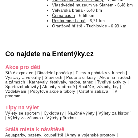
Vlastivědné muzeum ve Slaném
- 6,48 km
Velvarská brána
- 6,48 km
Černá bašta
- 6,58 km
Restaurace Letná
- 6,71 km
Oranžové hřiště - Tuchlovice
- 6,93 km
Co najdete na Ententýky.cz
Akce pro děti
Stálé expozice
|
Divadelní pohádky
|
Filmy a pohádky v kinech
|
Výstavy a veletrhy
|
Slavnosti
|
Poutě a cirkusy
|
Akce na hradech
a zámcích
|
Karnevaly, festivaly, hudba, tanec
|
Tvořivé aktivity
|
Sportovní aktivity
|
Aktivity v přírodě
|
Soutěže, závody, hry
|
Vzdělávání
|
Pobytové akce a tábory
|
Ostatní zábava
|
TV
program
Tipy na výlet
Výlety se sportem
|
Cyklotrasy
|
Naučné výlety
|
Výlety za historií
|
Výlety za zábavou
|
Výlety přírodou
Stálá místa k návštěvě
Aquaparky, bazény, koupaliště
|
Army a vojenské prostory
|