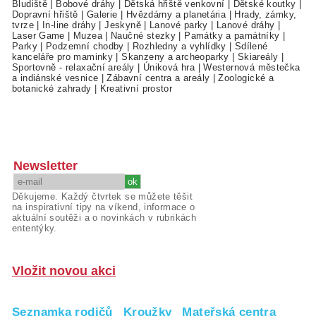
Bludiště
|
Bobové dráhy
|
Dětská hřiště venkovní
|
Dětské koutky
|
Dopravní hřiště
|
Galerie
|
Hvězdárny a planetária
|
Hrady, zámky,
tvrze
|
In-line dráhy
|
Jeskyně
|
Lanové parky
|
Lanové dráhy
|
Laser Game
|
Muzea
|
Naučné stezky
|
Památky a památníky
|
Parky
|
Podzemní chodby
|
Rozhledny a vyhlídky
|
Sdílené
kanceláře pro maminky
|
Skanzeny a archeoparky
|
Skiareály
|
Sportovně - relaxační areály
|
Úniková hra
|
Westernová městečka
a indiánské vesnice
|
Zábavní centra a areály
|
Zoologické a
botanické zahrady
|
Kreativní prostor
Newsletter
Děkujeme. Každý čtvrtek se můžete těšit
na inspirativní tipy na víkend, informace o
aktuální soutěži a o novinkách v rubrikách
ententýky.
Vložit novou akci
Seznamka rodičů
Kroužky
Mateřská centra