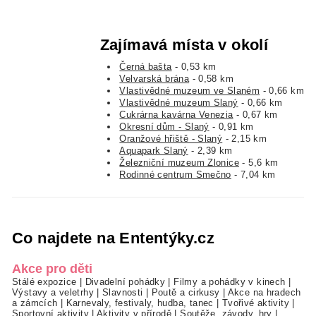
Zajímavá místa v okolí
Černá bašta
- 0,53 km
Velvarská brána
- 0,58 km
Vlastivědné muzeum ve Slaném
- 0,66 km
Vlastivědné muzeum Slaný
- 0,66 km
Cukrárna kavárna Venezia
- 0,67 km
Okresní dům - Slaný
- 0,91 km
Oranžové hřiště - Slaný
- 2,15 km
Aquapark Slaný
- 2,39 km
Železniční muzeum Zlonice
- 5,6 km
Rodinné centrum Smečno
- 7,04 km
Co najdete na Ententýky.cz
Akce pro děti
Stálé expozice
|
Divadelní pohádky
|
Filmy a pohádky v kinech
|
Výstavy a veletrhy
|
Slavnosti
|
Poutě a cirkusy
|
Akce na hradech
a zámcích
|
Karnevaly, festivaly, hudba, tanec
|
Tvořivé aktivity
|
Sportovní aktivity
|
Aktivity v přírodě
|
Soutěže, závody, hry
|