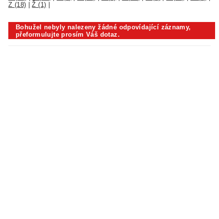
Z (18)
|
Ž (1)
|
Bohužel nebyly nalezeny žádné odpovídající záznamy,
přeformulujte prosím Váš dotaz.