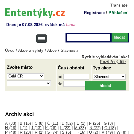
Translate
Registrace
/
Přihlášení
Dnes je 07.08.2026, svátek má
Lada
Úvod
/
Akce a výlety
/
Akce
/
Slavnosti
Rychlé vyhledávání akcí
Rozšířený filtr
Zvolte místo
Čas / období
Typ akce
od
do
Archiv akcí
A (33)
|
B (16)
|
C (8)
|
Č (11)
|
D (52)
|
E (1)
|
F (26)
|
G (3)
|
H (26)
|
I (1)
|
J (13)
|
K (28)
|
L (22)
|
M (33)
|
N (22)
|
O (18)
|
P (48)
|
R (23)
|
Ř (1)
|
S (74)
|
Š (6)
|
T (16)
|
U (2)
|
V (79)
|
W (8)
|