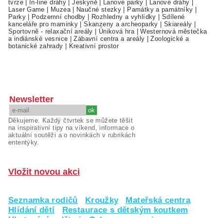
tvrze
|
In-line dráhy
|
Jeskyně
|
Lanové parky
|
Lanové dráhy
|
Laser Game
|
Muzea
|
Naučné stezky
|
Památky a památníky
|
Parky
|
Podzemní chodby
|
Rozhledny a vyhlídky
|
Sdílené
kanceláře pro maminky
|
Skanzeny a archeoparky
|
Skiareály
|
Sportovně - relaxační areály
|
Úniková hra
|
Westernová městečka
a indiánské vesnice
|
Zábavní centra a areály
|
Zoologické a
botanické zahrady
|
Kreativní prostor
Newsletter
Děkujeme. Každý čtvrtek se můžete těšit
na inspirativní tipy na víkend, informace o
aktuální soutěži a o novinkách v rubrikách
ententýky.
Vložit novou akci
Seznamka rodičů
Kroužky
Mateřská centra
Hlídání dětí
Restaurace s dětským koutkem