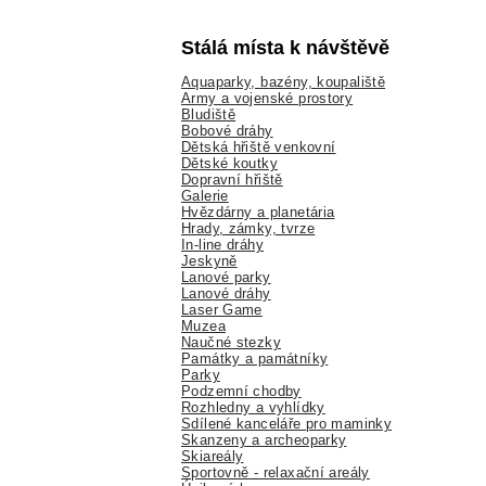
Stálá místa k návštěvě
Aquaparky, bazény, koupaliště
Army a vojenské prostory
Bludiště
Bobové dráhy
Dětská hřiště venkovní
Dětské koutky
Dopravní hřiště
Galerie
Hvězdárny a planetária
Hrady, zámky, tvrze
In-line dráhy
Jeskyně
Lanové parky
Lanové dráhy
Laser Game
Muzea
Naučné stezky
Památky a památníky
Parky
Podzemní chodby
Rozhledny a vyhlídky
Sdílené kanceláře pro maminky
Skanzeny a archeoparky
Skiareály
Sportovně - relaxační areály