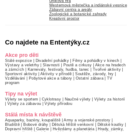
Úniková hra
Westernová městečka a indiánské vesnice
Zábavní centra a areály
Zoologické a botanické zahrady
Kreativní prostor
Co najdete na Ententýky.cz
Akce pro děti
Stálé expozice
|
Divadelní pohádky
|
Filmy a pohádky v kinech
|
Výstavy a veletrhy
|
Slavnosti
|
Poutě a cirkusy
|
Akce na hradech
a zámcích
|
Karnevaly, festivaly, hudba, tanec
|
Tvořivé aktivity
|
Sportovní aktivity
|
Aktivity v přírodě
|
Soutěže, závody, hry
|
Vzdělávání
|
Pobytové akce a tábory
|
Ostatní zábava
|
TV
program
Tipy na výlet
Výlety se sportem
|
Cyklotrasy
|
Naučné výlety
|
Výlety za historií
|
Výlety za zábavou
|
Výlety přírodou
Stálá místa k návštěvě
Aquaparky, bazény, koupaliště
|
Army a vojenské prostory
|
Bludiště
|
Bobové dráhy
|
Dětská hřiště venkovní
|
Dětské koutky
|
Dopravní hřiště
|
Galerie
|
Hvězdárny a planetária
|
Hrady, zámky,