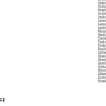
Galer
Hvězd
Hrady
In-li
Jesk
Lano
Lano
Lase
Muze
Nauč
Pamá
Park
Podz
Rozhl
Sdíle
Skan
Skiar
Sport
Úniko
Weste
Zábav
Zoolo
Kreat
cz