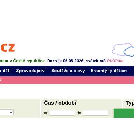
rtem v České republice.
Dnes je 06.08.2026, svátek má
Oldřiška
a děti
Zpravodajství
Soutěže a slevy
Ententýky dětem
vě
Čas / období
Ty
od
do