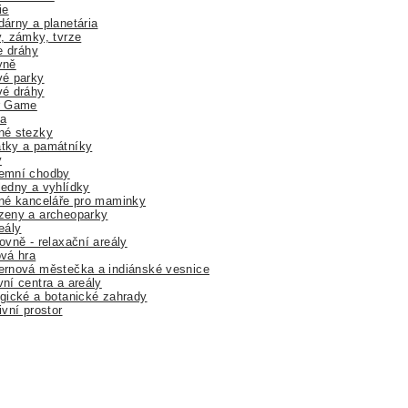
ie
árny a planetária
, zámky, tvrze
ne dráhy
yně
vé parky
vé dráhy
r Game
a
né stezky
tky a památníky
y
emní chodby
edny a vyhlídky
né kanceláře pro maminky
zeny a archeoparky
eály
ovně - relaxační areály
vá hra
rnová městečka a indiánské vesnice
ní centra a areály
gické a botanické zahrady
ivní prostor