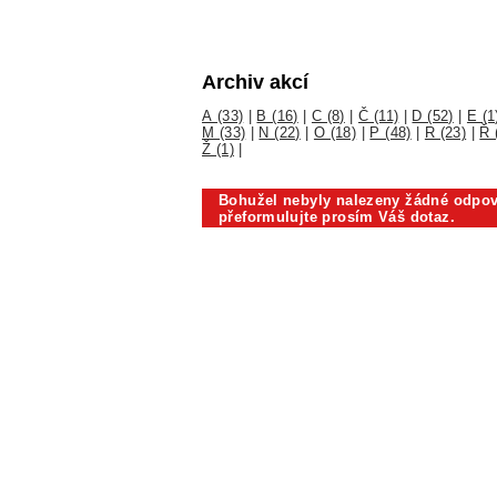
Archiv akcí
A (33)
|
B (16)
|
C (8)
|
Č (11)
|
D (52)
|
E (1
M (33)
|
N (22)
|
O (18)
|
P (48)
|
R (23)
|
Ř 
Ž (1)
|
Bohužel nebyly nalezeny žádné odpov
přeformulujte prosím Váš dotaz.