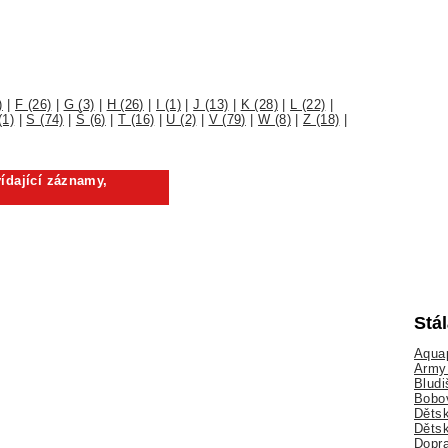
)
|
F (26)
|
G (3)
|
H (26)
|
I (1)
|
J (13)
|
K (28)
|
L (22)
|
(1)
|
S (74)
|
Š (6)
|
T (16)
|
U (2)
|
V (79)
|
W (8)
|
Z (18)
|
ídající záznamy,
Stá
Aquap
Army 
Bludi
Bobo
Dětsk
Děts
Dopra