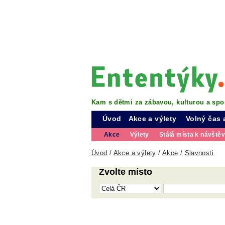
Kam s dětmi za zábavou, kulturou a spo
Úvod
Akce a výlety
Volný čas 
Akce
Výlety
Stálá místa k návště
Úvod
/
Akce a výlety
/
Akce
/
Slavnosti
Zvolte místo