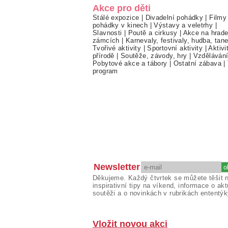
Akce pro děti
Stálé expozice
|
Divadelní pohádky
|
Filmy
pohádky v kinech
|
Výstavy a veletrhy
|
Slavnosti
|
Poutě a cirkusy
|
Akce na hrade
zámcích
|
Karnevaly, festivaly, hudba, tan
Tvořivé aktivity
|
Sportovní aktivity
|
Aktivi
přírodě
|
Soutěže, závody, hry
|
Vzděláván
Pobytové akce a tábory
|
Ostatní zábava
|
program
Newsletter
Děkujeme. Každý čtvrtek se můžete těšit 
inspirativní tipy na víkend, informace o akt
soutěži a o novinkách v rubrikách ententýk
Vložit novou akci