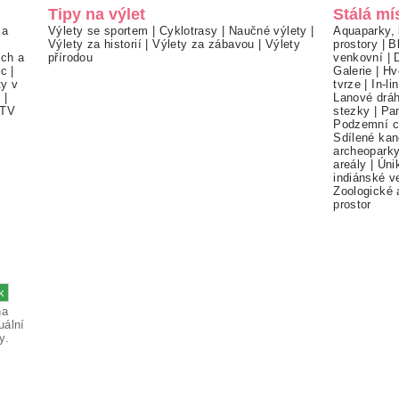
Tipy na výlet
Stálá mí
 a
Výlety se sportem
|
Cyklotrasy
|
Naučné výlety
|
Aquaparky, 
Výlety za historií
|
Výlety za zábavou
|
Výlety
prostory
|
B
ch a
přírodou
venkovní
|
ec
|
Galerie
|
Hv
ty v
tvrze
|
In-li
í
|
Lanové drá
TV
stezky
|
Pa
Podzemní c
Sdílené kan
archeopark
areály
|
Úni
indiánské v
Zoologické 
prostor
na
uální
y.