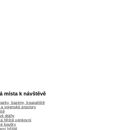
lá místa k návštěvě
arky, bazény, koupaliště
a vojenské prostory
ště
vé dráhy
á hřiště venkovní
ké koutky
vní hřiště