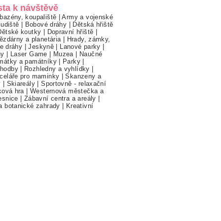
sta k návštěvě
bazény, koupaliště
|
Army a vojenské
ludiště
|
Bobové dráhy
|
Dětská hřiště
Dětské koutky
|
Dopravní hřiště
|
ězdárny a planetária
|
Hrady, zámky,
ne dráhy
|
Jeskyně
|
Lanové parky
|
hy
|
Laser Game
|
Muzea
|
Naučné
mátky a památníky
|
Parky
|
hodby
|
Rozhledny a vyhlídky
|
celáře pro maminky
|
Skanzeny a
y
|
Skiareály
|
Sportovně - relaxační
ková hra
|
Westernová městečka a
esnice
|
Zábavní centra a areály
|
a botanické zahrady
|
Kreativní