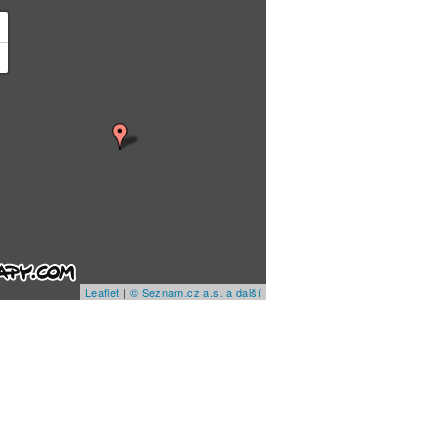
+
−
Leaflet
|
© Seznam.cz a.s. a další