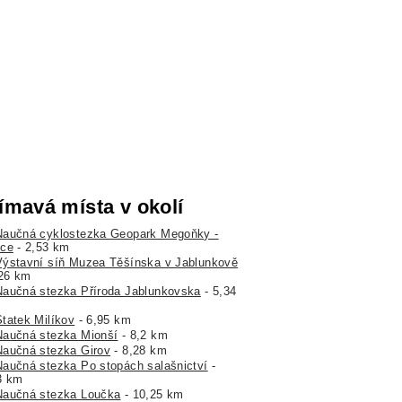
ímavá místa v okolí
Naučná cyklostezka Geopark Megoňky -
ce
- 2,53 km
Výstavní síň Muzea Těšínska v Jablunkově
,26 km
Naučná stezka Příroda Jablunkovska
- 5,34
Statek Milíkov
- 6,95 km
Naučná stezka Mionší
- 8,2 km
Naučná stezka Girov
- 8,28 km
Naučná stezka Po stopách salašnictví
-
3 km
Naučná stezka Loučka
- 10,25 km