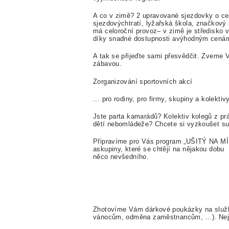
A co v zimě? 2 upravované sjezdovky o ce
sjezdovýchtratí, lyžařská škola, značkový 
má celoroční provoz– v zimě je středisko 
díky snadné dostupnosti avýhodným cená
A tak se přijeďte sami přesvědčit. Zveme
zábavou.
Zorganizování sportovních akcí
... pro rodiny, pro firmy, skupiny a kolektivy
Jste parta kamarádů? Kolektiv kolegů z pr
dětí nebomládeže? Chcete si vyzkoušet su
Připravíme pro Vás program „UŠITÝ NA MÍRU
askupiny, které se chtějí na nějakou dobu
něco nevšedního.
Zhotovíme Vám dárkové poukázky na služb
vánocům, odměna zaměstnancům, ...). Nejn