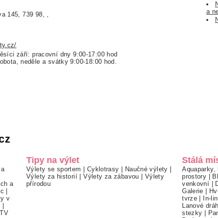
a n
a 145, 739 98, ,
ty.cz/
ěsíci září: pracovní dny 9:00-17:00 hod
le a svátky 9:00-18:00 hod.
cz
Tipy na výlet
Stálá mí
 a
Výlety se sportem
|
Cyklotrasy
|
Naučné výlety
|
Aquaparky, 
Výlety za historií
|
Výlety za zábavou
|
Výlety
prostory
|
B
ch a
přírodou
venkovní
|
ec
|
Galerie
|
Hv
ty v
tvrze
|
In-li
í
|
Lanové drá
TV
stezky
|
Pa