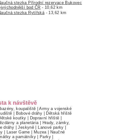
Naučná stezka Přírodní rezervace Bukovec
ejvýchodnější bod ČR
- 10,62 km
Naučná stezka Rytířská
- 13,62 km
sta k návštěvě
bazény, koupaliště
|
Army a vojenské
ludiště
|
Bobové dráhy
|
Dětská hřiště
Dětské koutky
|
Dopravní hřiště
|
ězdárny a planetária
|
Hrady, zámky,
ne dráhy
|
Jeskyně
|
Lanové parky
|
hy
|
Laser Game
|
Muzea
|
Naučné
mátky a památníky
|
Parky
|