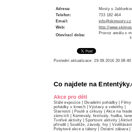
Adresa:
Mosty u Jablunkov
Telefon:
733 182 464
Email:
info@skimosty.cz
Web:
http://www.skimos
Provoz areálu v m
Otevírací doba:
sobota, nedě
Poslední aktualizace: 29.09.2016 20:08:40
Co najdete na Ententýky.
Akce pro děti
Stálé expozice
|
Divadelní pohádky
|
Filmy
pohádky v kinech
|
Výstavy a veletrhy
|
Slavnosti
|
Poutě a cirkusy
|
Akce na hrade
zámcích
|
Karnevaly, festivaly, hudba, tan
Tvořivé aktivity
|
Sportovní aktivity
|
Aktivi
přírodě
|
Soutěže, závody, hry
|
Vzděláván
Pobytové akce a tábory
|
Ostatní zábava
|