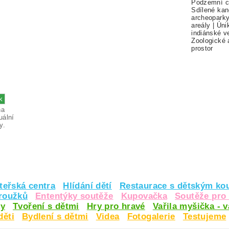
Podzemní c
Sdílené kan
archeopark
areály
|
Úni
indiánské v
Zoologické 
prostor
na
uální
y.
teřská centra
Hlídání dětí
Restaurace s dětským ko
kroužků
Ententýky soutěže
Kupovačka
Soutěže pro 
y
Tvoření s dětmi
Hry pro hravé
Vařila myšička - 
děti
Bydlení s dětmi
Videa
Fotogalerie
Testujeme