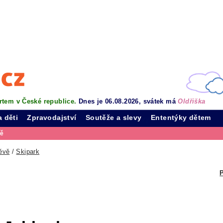
rtem v České republice.
Dnes je 06.08.2026, svátek má
Oldřiška
a děti
Zpravodajství
Soutěže a slevy
Ententýky dětem
vě
ěvě
/
Skipark
P