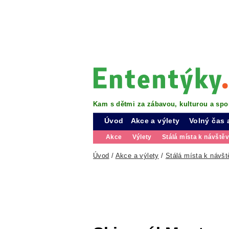
Kam s dětmi za zábavou, kulturou a spo
Úvod
Akce a výlety
Volný čas 
Akce
Výlety
Stálá místa k návště
Úvod
/
Akce a výlety
/
Stálá místa k návšt