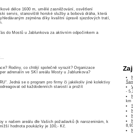
lkové délce 1600 m, umělé zasněžování, osvětlení
ski servis, stanoviště horské služby a bobová dráha, která
vyhledávaným zejména díky kvalitní úpravě sjezdových tratí,
m.
 Vás do Mostů u Jablunkova za aktivním odpočinkem a
...
Zaj
áce? Rodiny, co chtějí společně vyrazit? Organizace
per adrenalín ve SKI areálu Mosty u Jablunkova?
Šan
“. Jedná se o program pro firmy či jakékoliv jiné kolektivy
 odreagovat od každodenních starostí a prožít
- 5
km
y v našem areálu dle Vašich požadavků (k narozeninám, k
8,9
ížší hodnota poukázky je 100,- Kč.