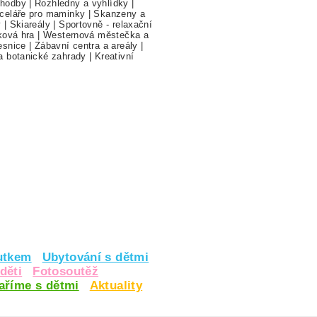
hodby
|
Rozhledny a vyhlídky
|
celáře pro maminky
|
Skanzeny a
y
|
Skiareály
|
Sportovně - relaxační
ková hra
|
Westernová městečka a
esnice
|
Zábavní centra a areály
|
a botanické zahrady
|
Kreativní
utkem
Ubytování s dětmi
děti
Fotosoutěž
vaříme s dětmi
Aktuality