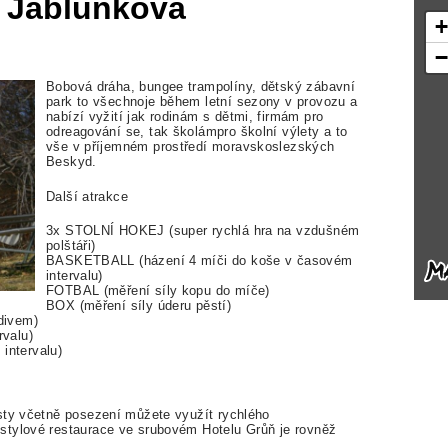
u Jablunkova
Bobová dráha, bungee trampolíny, dětský zábavní
park to všechnoje během letní sezony v provozu a
nabízí vyžití jak rodinám s dětmi, firmám pro
odreagování se, tak školámpro školní výlety a to
vše v příjemném prostředí moravskoslezských
Beskyd.
Další atrakce
3x STOLNÍ HOKEJ (super rychlá hra na vzdušném
polštáři)
BASKETBALL (házení 4 míči do koše v časovém
intervalu)
FOTBAL (měření síly kopu do míče)
BOX (měření síly úderu pěstí)
divem)
valu)
ntervalu)
sty včetně posezení můžete využít rychlého
stylové restaurace ve srubovém Hotelu Grůň je rovněž