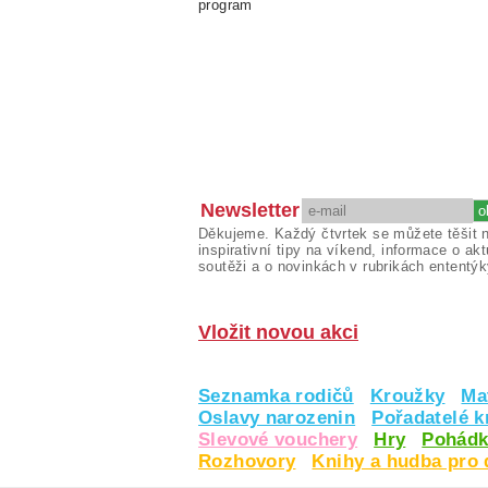
program
Newsletter
Děkujeme. Každý čtvrtek se můžete těšit 
inspirativní tipy na víkend, informace o akt
soutěži a o novinkách v rubrikách ententýk
Vložit novou akci
Seznamka rodičů
Kroužky
Ma
Oslavy narozenin
Pořadatelé 
Slevové vouchery
Hry
Pohádk
Rozhovory
Knihy a hudba pro 