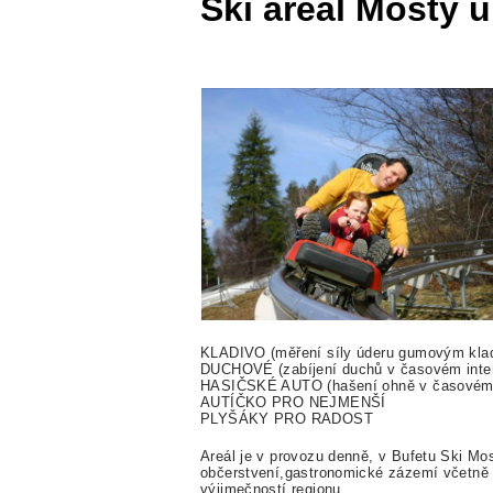
Ski areál Mosty 
KLADIVO (měření síly úderu gumovým kla
DUCHOVÉ (zabíjení duchů v časovém inter
HASIČSKÉ AUTO (hašení ohně v časovém i
AUTÍČKO PRO NEJMENŠÍ
PLYŠÁKY PRO RADOST
Areál je v provozu denně, v Bufetu Ski Mo
občerstvení,gastronomické zázemí včetně 
výjimečností regionu.