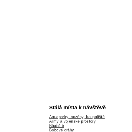
Stálá místa k návštěvě
Aquaparky, bazény, koupaliště
Army a vojenské prostory
Bludiště
Bobové dráhy