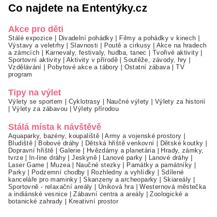
Co najdete na Ententýky.cz
Akce pro děti
Stálé expozice
|
Divadelní pohádky
|
Filmy a pohádky v kinech
|
Výstavy a veletrhy
|
Slavnosti
|
Poutě a cirkusy
|
Akce na hradech
a zámcích
|
Karnevaly, festivaly, hudba, tanec
|
Tvořivé aktivity
|
Sportovní aktivity
|
Aktivity v přírodě
|
Soutěže, závody, hry
|
Vzdělávání
|
Pobytové akce a tábory
|
Ostatní zábava
|
TV
program
Tipy na výlet
Výlety se sportem
|
Cyklotrasy
|
Naučné výlety
|
Výlety za historií
|
Výlety za zábavou
|
Výlety přírodou
Stálá místa k návštěvě
Aquaparky, bazény, koupaliště
|
Army a vojenské prostory
|
Bludiště
|
Bobové dráhy
|
Dětská hřiště venkovní
|
Dětské koutky
|
Dopravní hřiště
|
Galerie
|
Hvězdárny a planetária
|
Hrady, zámky,
tvrze
|
In-line dráhy
|
Jeskyně
|
Lanové parky
|
Lanové dráhy
|
Laser Game
|
Muzea
|
Naučné stezky
|
Památky a památníky
|
Parky
|
Podzemní chodby
|
Rozhledny a vyhlídky
|
Sdílené
kanceláře pro maminky
|
Skanzeny a archeoparky
|
Skiareály
|
Sportovně - relaxační areály
|
Úniková hra
|
Westernová městečka
a indiánské vesnice
|
Zábavní centra a areály
|
Zoologické a
botanické zahrady
|
Kreativní prostor