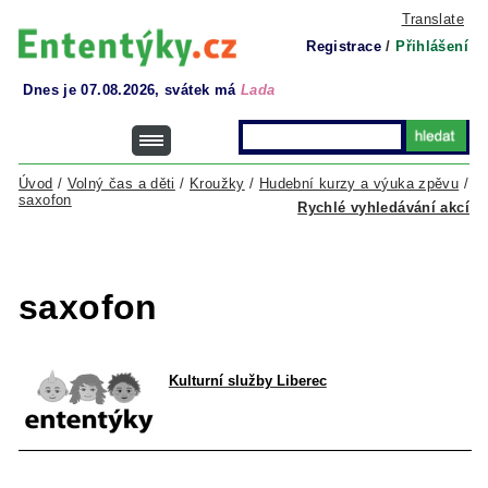
Translate
Registrace
/
Přihlášení
Dnes je 07.08.2026, svátek má
Lada
Úvod
/
Volný čas a děti
/
Kroužky
/
Hudební kurzy a výuka zpěvu
/
saxofon
Rychlé vyhledávání akcí
saxofon
Kulturní služby Liberec