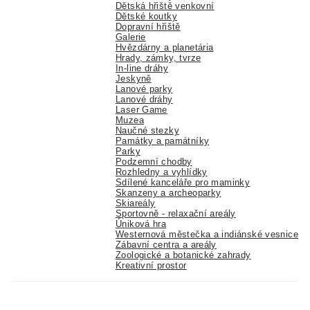
Dětská hřiště venkovní
Dětské koutky
Dopravní hřiště
Galerie
Hvězdárny a planetária
Hrady, zámky, tvrze
In-line dráhy
Jeskyně
Lanové parky
Lanové dráhy
Laser Game
Muzea
Naučné stezky
Památky a památníky
Parky
Podzemní chodby
Rozhledny a vyhlídky
Sdílené kanceláře pro maminky
Skanzeny a archeoparky
Skiareály
Sportovně - relaxační areály
Úniková hra
Westernová městečka a indiánské vesnice
Zábavní centra a areály
Zoologické a botanické zahrady
Kreativní prostor