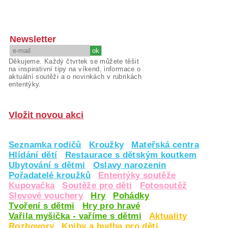
Newsletter
Děkujeme. Každý čtvrtek se můžete těšit
na inspirativní tipy na víkend, informace o
aktuální soutěži a o novinkách v rubrikách
ententýky.
Vložit novou akci
Seznamka rodičů
Kroužky
Mateřská centra
Hlídání dětí
Restaurace s dětským koutkem
Ubytování s dětmi
Oslavy narozenin
Pořadatelé kroužků
Ententýky soutěže
Kupovačka
Soutěže pro děti
Fotosoutěž
Slevové vouchery
Hry
Pohádky
Tvoření s dětmi
Hry pro hravé
Vařila myšička - vaříme s dětmi
Aktuality
Rozhovory
Knihy a hudba pro děti