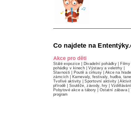
Co najdete na Ententýky.
Akce pro děti
Stálé expozice
|
Divadelní pohádky
|
Filmy
pohádky v kinech
|
Výstavy a veletrhy
|
Slavnosti
|
Poutě a cirkusy
|
Akce na hrade
zámcích
|
Karnevaly, festivaly, hudba, tan
Tvořivé aktivity
|
Sportovní aktivity
|
Aktivi
přírodě
|
Soutěže, závody, hry
|
Vzděláván
Pobytové akce a tábory
|
Ostatní zábava
|
program