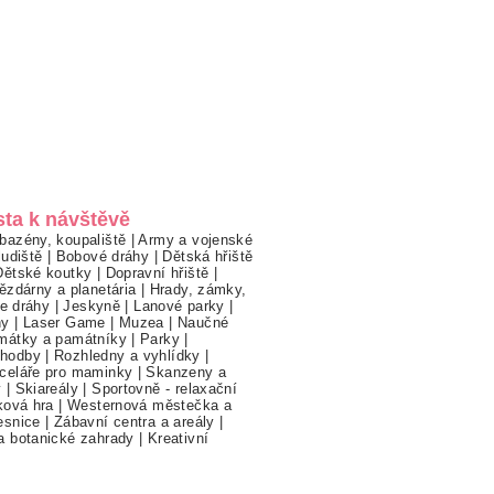
sta k návštěvě
bazény, koupaliště
|
Army a vojenské
ludiště
|
Bobové dráhy
|
Dětská hřiště
Dětské koutky
|
Dopravní hřiště
|
ězdárny a planetária
|
Hrady, zámky,
ne dráhy
|
Jeskyně
|
Lanové parky
|
hy
|
Laser Game
|
Muzea
|
Naučné
mátky a památníky
|
Parky
|
hodby
|
Rozhledny a vyhlídky
|
celáře pro maminky
|
Skanzeny a
y
|
Skiareály
|
Sportovně - relaxační
ková hra
|
Westernová městečka a
esnice
|
Zábavní centra a areály
|
a botanické zahrady
|
Kreativní