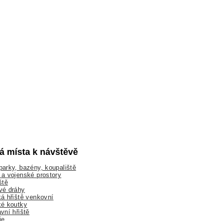
lá místa k návštěvě
arky, bazény, koupaliště
a vojenské prostory
ště
vé dráhy
á hřiště venkovní
ké koutky
vní hřiště
ie