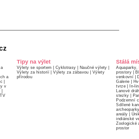
cz
Tipy na výlet
Stálá mí
 a
Výlety se sportem
|
Cyklotrasy
|
Naučné výlety
|
Aquaparky, 
Výlety za historií
|
Výlety za zábavou
|
Výlety
prostory
|
B
ch a
přírodou
venkovní
|
ec
|
Galerie
|
Hv
ty v
tvrze
|
In-li
í
|
Lanové drá
TV
stezky
|
Pa
Podzemní c
Sdílené kan
archeopark
areály
|
Úni
indiánské v
Zoologické 
prostor