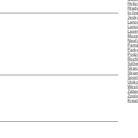
Hvězd
Hrady
In-li
Jesk
Lano
Lano
Lase
Muze
Nauč
Pamá
Park
Podz
Rozhl
Sdíle
Skan
Skiar
Sport
Úniko
Weste
Zábav
Zoolo
Kreat