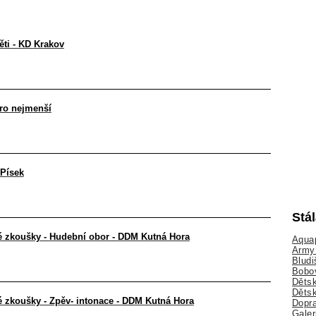
ěti - KD Krakov
pro nejmenší
 Písek
Stá
vé zkoušky - Hudební obor - DDM Kutná Hora
Aquap
Army 
Bludi
Bobo
Dětsk
Děts
é zkoušky - Zpěv- intonace - DDM Kutná Hora
Dopra
Galer