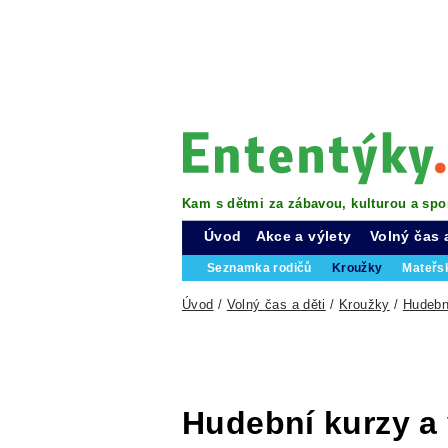
Kam s dětmi za zábavou, kulturou a spo
Úvod
Akce a výlety
Volný čas 
Seznamka rodičů
Kroužky
Mateřs
Úvod
/
Volný čas a děti
/
Kroužky
/
Hudebn
Hudební kurzy a