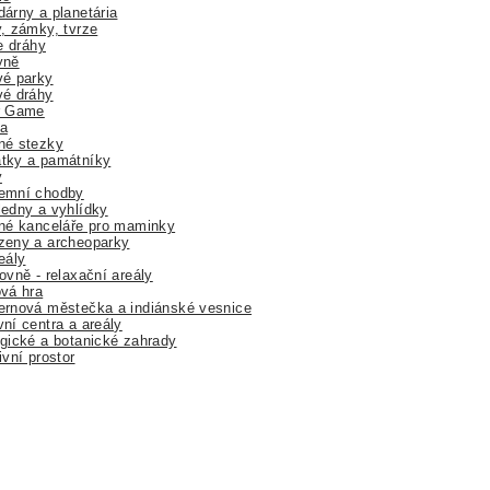
árny a planetária
, zámky, tvrze
ne dráhy
yně
vé parky
vé dráhy
r Game
a
né stezky
tky a památníky
y
emní chodby
edny a vyhlídky
né kanceláře pro maminky
zeny a archeoparky
eály
ovně - relaxační areály
vá hra
rnová městečka a indiánské vesnice
ní centra a areály
gické a botanické zahrady
ivní prostor