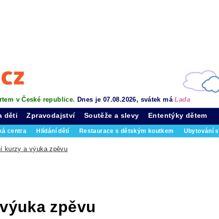
rtem v České republice.
Dnes je 07.08.2026, svátek má
Lada
a děti
Zpravodajství
Soutěže a slevy
Ententýky dětem
ká centra
Hlídání dětí
Restaurace s dětským koutkem
Ubytování s
í kurzy a výuka zpěvu
 výuka zpěvu