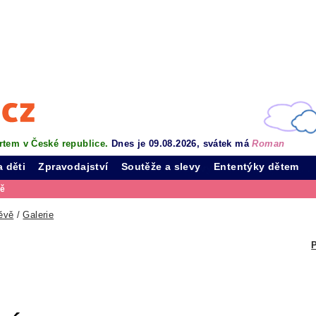
rtem v České republice.
Dnes je 09.08.2026, svátek má
Roman
a děti
Zpravodajství
Soutěže a slevy
Ententýky dětem
vě
ěvě
/
Galerie
P