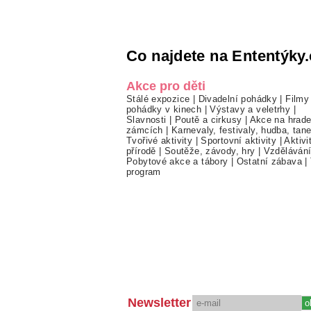
Co najdete na Ententýky.
Akce pro děti
Stálé expozice
|
Divadelní pohádky
|
Filmy
pohádky v kinech
|
Výstavy a veletrhy
|
Slavnosti
|
Poutě a cirkusy
|
Akce na hrade
zámcích
|
Karnevaly, festivaly, hudba, tan
Tvořivé aktivity
|
Sportovní aktivity
|
Aktivi
přírodě
|
Soutěže, závody, hry
|
Vzděláván
Pobytové akce a tábory
|
Ostatní zábava
|
program
Newsletter