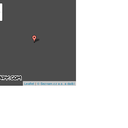
+
−
Leaflet
|
© Seznam.cz a.s. a další