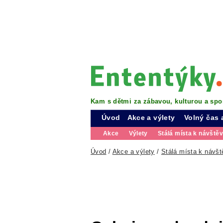
Kam s dětmi za zábavou, kulturou a spo
Úvod
Akce a výlety
Volný čas 
Akce
Výlety
Stálá místa k návště
Úvod
/
Akce a výlety
/
Stálá místa k návšt