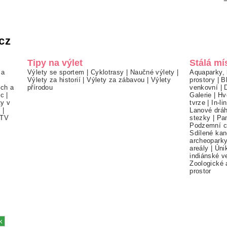
cz
Tipy na výlet
Stálá mí
 a
Výlety se sportem
|
Cyklotrasy
|
Naučné výlety
|
Aquaparky, 
Výlety za historií
|
Výlety za zábavou
|
Výlety
prostory
|
B
ch a
přírodou
venkovní
|
ec
|
Galerie
|
Hv
ty v
tvrze
|
In-li
í
|
Lanové drá
TV
stezky
|
Pa
Podzemní c
Sdílené kan
archeopark
areály
|
Úni
indiánské v
Zoologické 
prostor