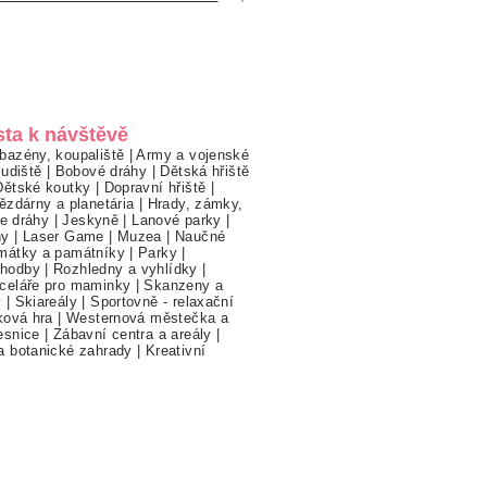
sta k návštěvě
bazény, koupaliště
|
Army a vojenské
ludiště
|
Bobové dráhy
|
Dětská hřiště
Dětské koutky
|
Dopravní hřiště
|
ězdárny a planetária
|
Hrady, zámky,
ne dráhy
|
Jeskyně
|
Lanové parky
|
hy
|
Laser Game
|
Muzea
|
Naučné
mátky a památníky
|
Parky
|
hodby
|
Rozhledny a vyhlídky
|
celáře pro maminky
|
Skanzeny a
y
|
Skiareály
|
Sportovně - relaxační
ková hra
|
Westernová městečka a
esnice
|
Zábavní centra a areály
|
a botanické zahrady
|
Kreativní