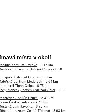
ímavá místa v okolí
Rodinné centrum Srdíčko
- 0,17 km
Městské muzeum v Ústí nad Orlicí
- 0,28
Aquapark Ústí nad Orlicí
- 0,62 km
Mateřské centrum Medvídek
- 0,64 km
porthotel Tichá Orlice
- 0,75 km
Krytý plavecký bazén Ústí nad Orlicí
- 0,92
Rozhledna Andrlův Chlum
- 2,41 km
Bazén Česká Třebová
- 7,43 km
Městská park Javorka
- 8,73 km
Městské muzeum Česká Třebová
- 8,93 km