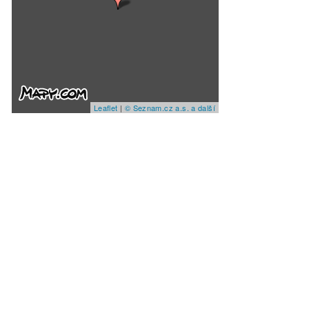
Leaflet
|
© Seznam.cz a.s. a další