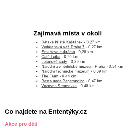
Zajímavá místa v okolí
Dětské hřiště Kaštánek
- 0,27 km
Vodárenská věž Praha 7
- 0,27 km
Erhartova cukrárna
- 0,28 km
Café Lajka
- 0,29 km
Letenské sady
- 0,29 km
Národní zemědělské muzeum Praha
- 0,34 km
Národní technické muzeum
- 0,39 km
The Farm
- 0,44 km
Restaurace Peperoncino
- 0,47 km
Vozovna Stromovka
- 0,48 km
Co najdete na Ententýky.cz
Akce pro děti