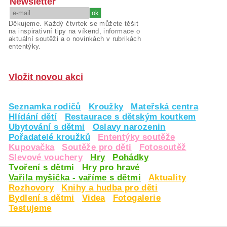
Newsletter
Děkujeme. Každý čtvrtek se můžete těšit
na inspirativní tipy na víkend, informace o
aktuální soutěži a o novinkách v rubrikách
ententýky.
Vložit novou akci
Seznamka rodičů
Kroužky
Mateřská centra
Hlídání dětí
Restaurace s dětským koutkem
Ubytování s dětmi
Oslavy narozenin
Pořadatelé kroužků
Ententýky soutěže
Kupovačka
Soutěže pro děti
Fotosoutěž
Slevové vouchery
Hry
Pohádky
Tvoření s dětmi
Hry pro hravé
Vařila myšička - vaříme s dětmi
Aktuality
Rozhovory
Knihy a hudba pro děti
Bydlení s dětmi
Videa
Fotogalerie
Testujeme