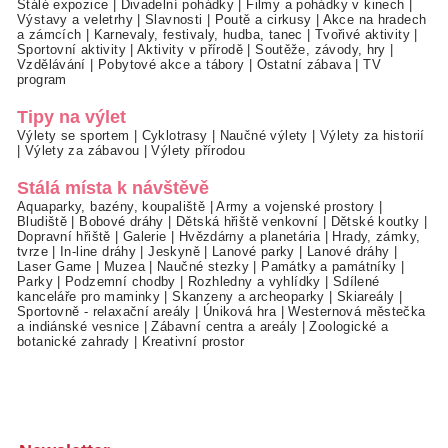
Stálé expozice
|
Divadelní pohádky
|
Filmy a pohádky v kinech
|
Výstavy a veletrhy
|
Slavnosti
|
Poutě a cirkusy
|
Akce na hradech
a zámcích
|
Karnevaly, festivaly, hudba, tanec
|
Tvořivé aktivity
|
Sportovní aktivity
|
Aktivity v přírodě
|
Soutěže, závody, hry
|
Vzdělávání
|
Pobytové akce a tábory
|
Ostatní zábava
|
TV
program
Tipy na výlet
Výlety se sportem
|
Cyklotrasy
|
Naučné výlety
|
Výlety za historií
|
Výlety za zábavou
|
Výlety přírodou
Stálá místa k návštěvě
Aquaparky, bazény, koupaliště
|
Army a vojenské prostory
|
Bludiště
|
Bobové dráhy
|
Dětská hřiště venkovní
|
Dětské koutky
|
Dopravní hřiště
|
Galerie
|
Hvězdárny a planetária
|
Hrady, zámky,
tvrze
|
In-line dráhy
|
Jeskyně
|
Lanové parky
|
Lanové dráhy
|
Laser Game
|
Muzea
|
Naučné stezky
|
Památky a památníky
|
Parky
|
Podzemní chodby
|
Rozhledny a vyhlídky
|
Sdílené
kanceláře pro maminky
|
Skanzeny a archeoparky
|
Skiareály
|
Sportovně - relaxační areály
|
Úniková hra
|
Westernová městečka
a indiánské vesnice
|
Zábavní centra a areály
|
Zoologické a
botanické zahrady
|
Kreativní prostor