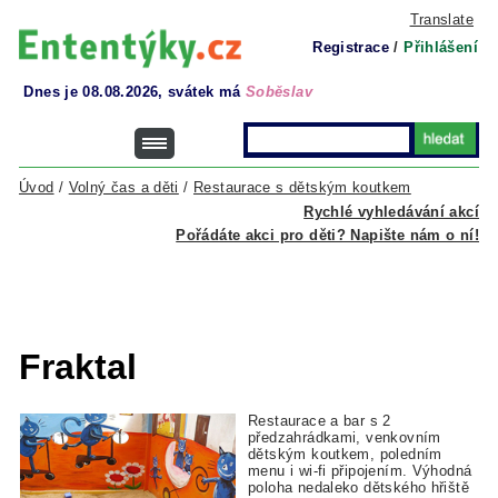
Translate
Registrace
/
Přihlášení
Dnes je 08.08.2026, svátek má
Soběslav
Úvod
/
Volný čas a děti
/
Restaurace s dětským koutkem
Rychlé vyhledávání akcí
Pořádáte akci pro děti? Napište nám o ní!
Fraktal
Restaurace a bar s 2
předzahrádkami, venkovním
dětským koutkem, poledním
menu i wi-fi připojením. Výhodná
poloha nedaleko dětského hřiště