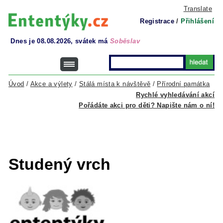
Translate
Registrace
/
Přihlášení
Dnes je 08.08.2026, svátek má
Soběslav
Úvod
/
Akce a výlety
/
Stálá místa k návštěvě
/
Přírodní památka
Rychlé vyhledávání akcí
Pořádáte akci pro děti? Napište nám o ní!
Studený vrch