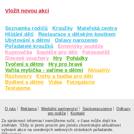
Vložit novou akci
Seznamka rodičů
Kroužky
Mateřská centra
Hlídání dětí
Restaurace s dětským koutkem
Ubytování s dětmi
Oslavy narozenin
Pořadatelé kroužků
Ententýky soutěže
Kupovačka
Soutěže pro děti
Fotosoutěž
Slevové vouchery
Hry
Pohádky
Tvoření s dětmi
Hry pro hravé
Vařila myšička - vaříme s dětmi
Aktuality
Rozhovory
Knihy a hudba pro děti
Bydlení s dětmi
Videa
Fotogalerie
Testujeme
O nás
Reklama
Mediální partnerství
Spolupracujeme
Odkazy
pro rodiče
Kontakt
Za správnost informací nemůžeme ručit, v čase může dojít ke
změnám. Vždy si proto prosím pro jistotu zkontrolujte aktuálnost
vybrané akce na uvedených webových stránkách pořadatele.