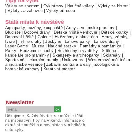
Tipy na výlet
Výlety se sportem
|
Cyklotrasy
|
Naučné výlety
|
Výlety za historií
|
Výlety za zábavou
|
Výlety přírodou
Stálá místa k návštěvě
Aquaparky, bazény, koupaliště
|
Army a vojenské prostory
|
Bludiště
|
Bobové dráhy
|
Dětská hřiště venkovní
|
Dětské koutky
|
Dopravní hřiště
|
Galerie
|
Hvězdárny a planetária
|
Hrady, zámky,
tvrze
|
In-line dráhy
|
Jeskyně
|
Lanové parky
|
Lanové dráhy
|
Laser Game
|
Muzea
|
Naučné stezky
|
Památky a památníky
|
Parky
|
Podzemní chodby
|
Rozhledny a vyhlídky
|
Sdílené
kanceláře pro maminky
|
Skanzeny a archeoparky
|
Skiareály
|
Sportovně - relaxační areály
|
Úniková hra
|
Westernová městečka
a indiánské vesnice
|
Zábavní centra a areály
|
Zoologické a
botanické zahrady
|
Kreativní prostor
Newsletter
Děkujeme. Každý čtvrtek se můžete těšit
na inspirativní tipy na víkend, informace o
aktuální soutěži a o novinkách v rubrikách
ententýky.