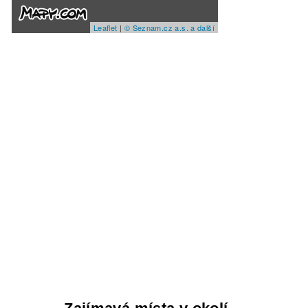
Leaflet
|
© Seznam.cz a.s. a další