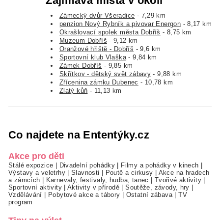
Zajímavá místa v okolí
Zámecký dvůr Všeradice
- 7,29 km
penzion Nový Rybník a pivovar Energon
- 8,17 km
Okrašlovací spolek města Dobříš
- 8,75 km
Muzeum Dobříš
- 9,12 km
Oranžové hřiště - Dobříš
- 9,6 km
Sportovní klub Vlaška
- 9,84 km
Zámek Dobříš
- 9,85 km
Skřítkov - dětský svět zábavy
- 9,88 km
Zřícenina zámku Dubenec
- 10,78 km
Zlatý kůň
- 11,13 km
Co najdete na Ententýky.cz
Akce pro děti
Stálé expozice
|
Divadelní pohádky
|
Filmy a pohádky v kinech
|
Výstavy a veletrhy
|
Slavnosti
|
Poutě a cirkusy
|
Akce na hradech
a zámcích
|
Karnevaly, festivaly, hudba, tanec
|
Tvořivé aktivity
|
Sportovní aktivity
|
Aktivity v přírodě
|
Soutěže, závody, hry
|
Vzdělávání
|
Pobytové akce a tábory
|
Ostatní zábava
|
TV
program