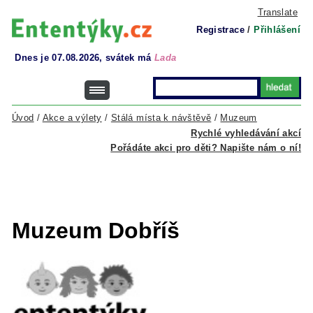
Translate
Registrace
/
Přihlášení
Dnes je 07.08.2026, svátek má
Lada
Úvod
/
Akce a výlety
/
Stálá místa k návštěvě
/
Muzeum
Rychlé vyhledávání akcí
Pořádáte akci pro děti? Napište nám o ní!
Muzeum Dobříš