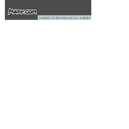
Leaflet
|
© Seznam.cz a.s. a další