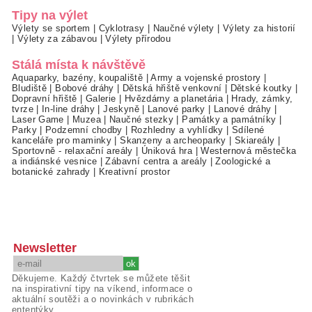
Tipy na výlet
Výlety se sportem
|
Cyklotrasy
|
Naučné výlety
|
Výlety za historií
|
Výlety za zábavou
|
Výlety přírodou
Stálá místa k návštěvě
Aquaparky, bazény, koupaliště
|
Army a vojenské prostory
|
Bludiště
|
Bobové dráhy
|
Dětská hřiště venkovní
|
Dětské koutky
|
Dopravní hřiště
|
Galerie
|
Hvězdárny a planetária
|
Hrady, zámky,
tvrze
|
In-line dráhy
|
Jeskyně
|
Lanové parky
|
Lanové dráhy
|
Laser Game
|
Muzea
|
Naučné stezky
|
Památky a památníky
|
Parky
|
Podzemní chodby
|
Rozhledny a vyhlídky
|
Sdílené
kanceláře pro maminky
|
Skanzeny a archeoparky
|
Skiareály
|
Sportovně - relaxační areály
|
Úniková hra
|
Westernová městečka
a indiánské vesnice
|
Zábavní centra a areály
|
Zoologické a
botanické zahrady
|
Kreativní prostor
Newsletter
Děkujeme. Každý čtvrtek se můžete těšit
na inspirativní tipy na víkend, informace o
aktuální soutěži a o novinkách v rubrikách
ententýky.