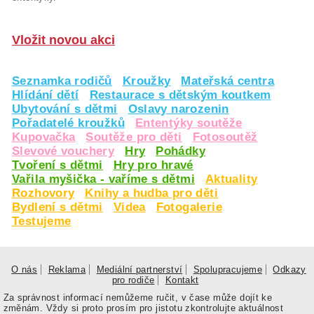
Vložit novou akci
Seznamka rodičů
Kroužky
Mateřská centra
Hlídání dětí
Restaurace s dětským koutkem
Ubytování s dětmi
Oslavy narozenin
Pořadatelé kroužků
Ententýky soutěže
Kupovačka
Soutěže pro děti
Fotosoutěž
Slevové vouchery
Hry
Pohádky
Tvoření s dětmi
Hry pro hravé
Vařila myšička - vaříme s dětmi
Aktuality
Rozhovory
Knihy a hudba pro děti
Bydlení s dětmi
Videa
Fotogalerie
Testujeme
O nás
Reklama
Mediální partnerství
Spolupracujeme
Odkazy
pro rodiče
Kontakt
Za správnost informací nemůžeme ručit, v čase může dojít ke
změnám. Vždy si proto prosím pro jistotu zkontrolujte aktuálnost