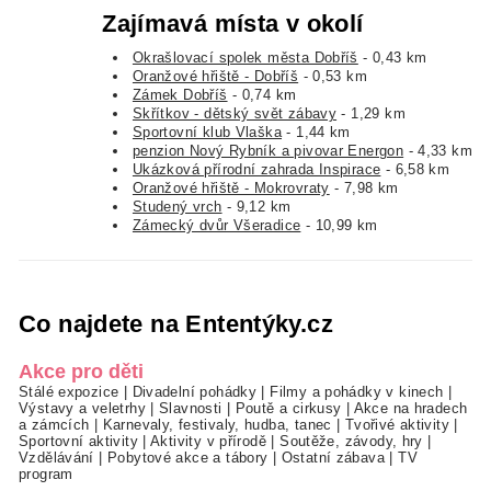
Zajímavá místa v okolí
Okrašlovací spolek města Dobříš
- 0,43 km
Oranžové hřiště - Dobříš
- 0,53 km
Zámek Dobříš
- 0,74 km
Skřítkov - dětský svět zábavy
- 1,29 km
Sportovní klub Vlaška
- 1,44 km
penzion Nový Rybník a pivovar Energon
- 4,33 km
Ukázková přírodní zahrada Inspirace
- 6,58 km
Oranžové hřiště - Mokrovraty
- 7,98 km
Studený vrch
- 9,12 km
Zámecký dvůr Všeradice
- 10,99 km
Co najdete na Ententýky.cz
Akce pro děti
Stálé expozice
|
Divadelní pohádky
|
Filmy a pohádky v kinech
|
Výstavy a veletrhy
|
Slavnosti
|
Poutě a cirkusy
|
Akce na hradech
a zámcích
|
Karnevaly, festivaly, hudba, tanec
|
Tvořivé aktivity
|
Sportovní aktivity
|
Aktivity v přírodě
|
Soutěže, závody, hry
|
Vzdělávání
|
Pobytové akce a tábory
|
Ostatní zábava
|
TV
program