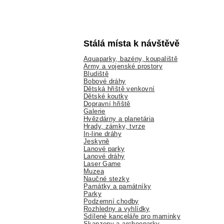
Stálá místa k návštěvě
Aquaparky, bazény, koupaliště
Army a vojenské prostory
Bludiště
Bobové dráhy
Dětská hřiště venkovní
Dětské koutky
Dopravní hřiště
Galerie
Hvězdárny a planetária
Hrady, zámky, tvrze
In-line dráhy
Jeskyně
Lanové parky
Lanové dráhy
Laser Game
Muzea
Naučné stezky
Památky a památníky
Parky
Podzemní chodby
Rozhledny a vyhlídky
Sdílené kanceláře pro maminky
Skanzeny a archeoparky