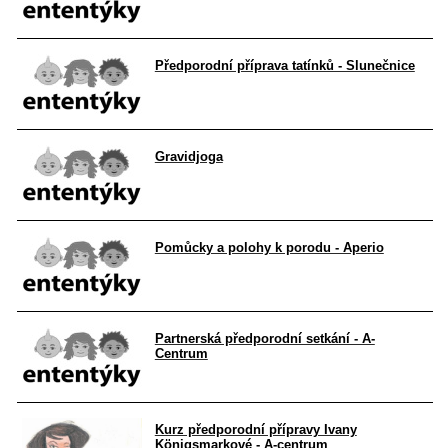
Předporodní příprava tatínků - Slunečnice
Gravidjoga
Pomůcky a polohy k porodu - Aperio
Partnerská předporodní setkání - A-
Centrum
Kurz předporodní přípravy Ivany
Königsmarkové - A-centrum