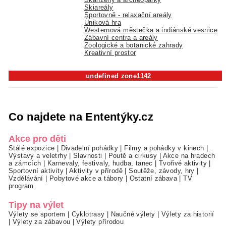
Skiareály
Sportovně - relaxační areály
Úniková hra
Westernová městečka a indiánské vesnice
Zábavní centra a areály
Zoologické a botanické zahrady
Kreativní prostor
undefined zone1142
Co najdete na Ententýky.cz
Akce pro děti
Stálé expozice
|
Divadelní pohádky
|
Filmy a pohádky v kinech
|
Výstavy a veletrhy
|
Slavnosti
|
Poutě a cirkusy
|
Akce na hradech
a zámcích
|
Karnevaly, festivaly, hudba, tanec
|
Tvořivé aktivity
|
Sportovní aktivity
|
Aktivity v přírodě
|
Soutěže, závody, hry
|
Vzdělávání
|
Pobytové akce a tábory
|
Ostatní zábava
|
TV
program
Tipy na výlet
Výlety se sportem
|
Cyklotrasy
|
Naučné výlety
|
Výlety za historií
|
Výlety za zábavou
|
Výlety přírodou