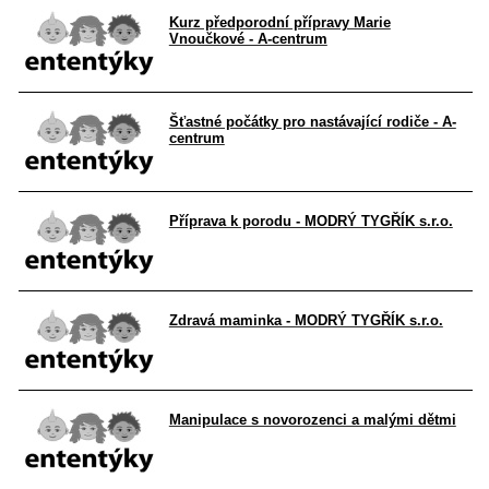
Kurz předporodní přípravy Marie
Vnoučkové - A-centrum
Šťastné počátky pro nastávající rodiče - A-
centrum
Příprava k porodu - MODRÝ TYGŘÍK s.r.o.
Zdravá maminka - MODRÝ TYGŘÍK s.r.o.
Manipulace s novorozenci a malými dětmi