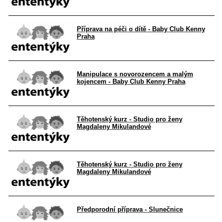
Příprava na péči o dítě - Baby Club Kenny
Praha
Manipulace s novorozencem a malým
kojencem - Baby Club Kenny Praha
Těhotenský kurz - Studio pro ženy
Magdaleny Mikulandové
Těhotenský kurz - Studio pro ženy
Magdaleny Mikulandové
Předporodní příprava - Slunečnice