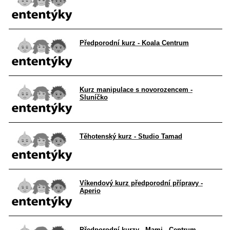
Předporodní kurz - Koala Centrum
Kurz manipulace s novorozencem -
Sluníčko
Těhotenský kurz - Studio Tamad
Víkendový kurz předporodní přípravy -
Aperio
Předporodní kurzy - Mami - Centrum