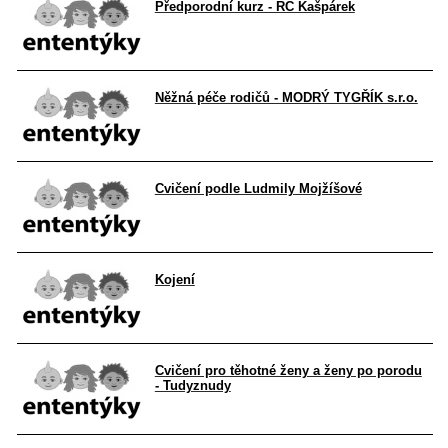
Předporodní kurz - RC Kašpárek
Něžná péče rodičů - MODRÝ TYGŘÍK s.r.o.
Cvičení podle Ludmily Mojžíšové
Kojení
Cvičení pro těhotné ženy a ženy po porodu
- Tudyznudy