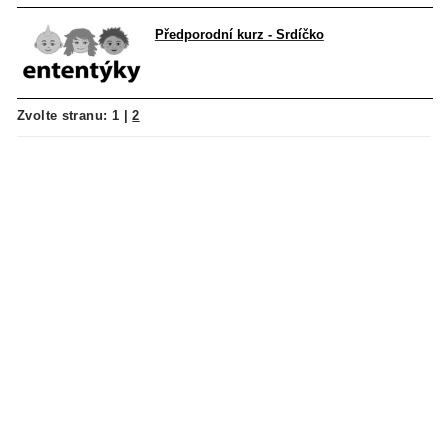
Předporodní kurz - Srdíčko
Zvolte stranu:
1
|
2