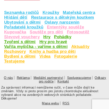
Seznamka rodičů
Kroužky
Mateřská centra
Hlídání dětí
Restaurace s dětským koutkem
Ubytování s dětmi
Oslavy narozenin
Pořadatelé kroužků
Ententýky soutěže
Kupovačka
Soutěže pro děti
Fotosoutěž
Slevové vouchery
Hry
Pohádky
Tvoření s dětmi
Hry pro hravé
Vařila myšička - vaříme s dětmi
Aktuality
Rozhovory
Knihy a hudba pro děti
Bydlení s dětmi
Videa
Fotogalerie
Testujeme
O nás
Reklama
Mediální partnerství
Spolupracujeme
Odkazy
pro rodiče
Kontakt
Za správnost informací nemůžeme ručit, v čase může dojít ke
změnám. Vždy si proto prosím pro jistotu zkontrolujte aktuálnost
vybrané akce na uvedených webových stránkách pořadatele.
Děkujeme!
Mapa webu
RSS