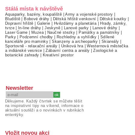
Stálá místa k návštěvě
Aquaparky, bazény, koupaliště
|
Army a vojenské prostory
|
Bludiště
|
Bobové dráhy
|
Dětská hřiště venkovní
|
Dětské koutky
|
Dopravní hřiště
|
Galerie
|
Hvězdárny a planetária
|
Hrady, zámky,
tvrze
|
In-line dráhy
|
Jeskyně
|
Lanové parky
|
Lanové dráhy
|
Laser Game
|
Muzea
|
Naučné stezky
|
Památky a památníky
|
Parky
|
Podzemní chodby
|
Rozhledny a vyhlídky
|
Sdílené
kanceláře pro maminky
|
Skanzeny a archeoparky
|
Skiareály
|
Sportovně - relaxační areály
|
Úniková hra
|
Westernová městečka
a indiánské vesnice
|
Zábavní centra a areály
|
Zoologické a
botanické zahrady
|
Kreativní prostor
Newsletter
Děkujeme. Každý čtvrtek se můžete těšit
na inspirativní tipy na víkend, informace o
aktuální soutěži a o novinkách v rubrikách
ententýky.
Vložit novou akci