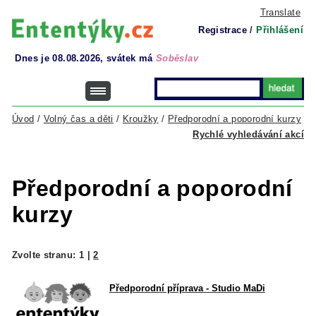
Translate
Registrace
/
Přihlášení
Dnes je 08.08.2026, svátek má
Soběslav
Úvod
/
Volný čas a děti
/
Kroužky
/
Předporodní a poporodní kurzy
Rychlé vyhledávání akcí
Předporodní a poporodní
kurzy
Zvolte stranu:
1
|
2
Předporodní příprava - Studio MaDi