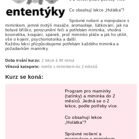
Co obsahují lekce „Holátka“?
Správné nošení a manipulace s
miminkem, jemné motýlí masáže, aromaoleje, šátkování, jak na
bolavé bříško, porozumění řeči a potřebám miminka, vhodná
kosmetika, koupání, spánek, proč miminko pláče a jak ho utišit,
vše o kojení, psychomotorika a další.
Každou lekci přizpůsobujeme potřebám každého miminka a
požadavkům maminky.
Doba trvání kurzu:
2 lekce á 90 minut
Věková kategorie:
rodiče s miminkem do 2 měsíců
Kurz se koná:
Program pro maminky
(tatínky) a miminka do 2
měsíců. Jedná se o 2
lekce, podle potřeby více.
Co obsahují lekce
„Holátka“?
Správné nošení a
manipulace s miminkem,