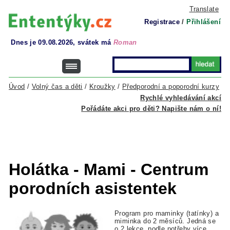
Translate
Registrace
/
Přihlášení
Dnes je 09.08.2026, svátek má
Roman
Úvod
/
Volný čas a děti
/
Kroužky
/
Předporodní a poporodní kurzy
Rychlé vyhledávání akcí
Pořádáte akci pro děti? Napište nám o ní!
Holátka - Mami - Centrum
porodních asistentek
Program pro maminky (tatínky) a
miminka do 2 měsíců. Jedná se
o 2 lekce, podle potřeby více.