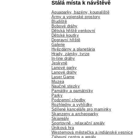
Stálá místa k návštěvě
Aquaparky, bazény, koupaliště
Army a vojenské prostory
Bludiště
Bobové dráhy
Dětská hřiště venkovní
Dětské koutky
Dopravní hřiště
Galerie
Hvězdárny a planetária
Hrady, zámky, tvrze
In-line dráhy
Jeskyně
Lanové parky
Lanové dráhy
Laser Game
Muzea
Naučné stezky
Památky a památníky
Parky
Podzemní chodby
Rozhledny a vyhlídky
Sdílené kanceláře pro maminky
Skanzeny a archeoparky
Skiareály
Sportovně - relaxační areály
Úniková hra
Westernová městečka a indiánské vesnice
Zábavní centra a areály