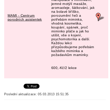
jemné motýlí masáže,
aromaoleje, šátkování, jak
na bolavé bříško,
MAMI - Centrum
porozumění řeči a
porodních asistentek
potřebám miminka,
vhodná kosmetika,
koupání, spánek, proč
miminko pláče a jak ho
utišit, vše o kojení,
psychomotorika a další.
Každou lekci
přizpůsobujeme potřebám
každého miminka a
požadavkům maminky.
600,-Kč/2 lekce
Poslední aktualizace: 05.03.2013 15:51:35