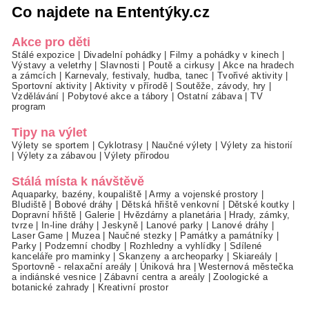
Co najdete na Ententýky.cz
Akce pro děti
Stálé expozice
|
Divadelní pohádky
|
Filmy a pohádky v kinech
|
Výstavy a veletrhy
|
Slavnosti
|
Poutě a cirkusy
|
Akce na hradech
a zámcích
|
Karnevaly, festivaly, hudba, tanec
|
Tvořivé aktivity
|
Sportovní aktivity
|
Aktivity v přírodě
|
Soutěže, závody, hry
|
Vzdělávání
|
Pobytové akce a tábory
|
Ostatní zábava
|
TV
program
Tipy na výlet
Výlety se sportem
|
Cyklotrasy
|
Naučné výlety
|
Výlety za historií
|
Výlety za zábavou
|
Výlety přírodou
Stálá místa k návštěvě
Aquaparky, bazény, koupaliště
|
Army a vojenské prostory
|
Bludiště
|
Bobové dráhy
|
Dětská hřiště venkovní
|
Dětské koutky
|
Dopravní hřiště
|
Galerie
|
Hvězdárny a planetária
|
Hrady, zámky,
tvrze
|
In-line dráhy
|
Jeskyně
|
Lanové parky
|
Lanové dráhy
|
Laser Game
|
Muzea
|
Naučné stezky
|
Památky a památníky
|
Parky
|
Podzemní chodby
|
Rozhledny a vyhlídky
|
Sdílené
kanceláře pro maminky
|
Skanzeny a archeoparky
|
Skiareály
|
Sportovně - relaxační areály
|
Úniková hra
|
Westernová městečka
a indiánské vesnice
|
Zábavní centra a areály
|
Zoologické a
botanické zahrady
|
Kreativní prostor