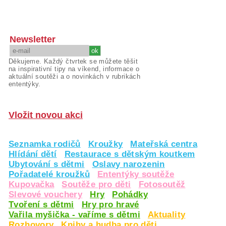
Newsletter
Děkujeme. Každý čtvrtek se můžete těšit
na inspirativní tipy na víkend, informace o
aktuální soutěži a o novinkách v rubrikách
ententýky.
Vložit novou akci
Seznamka rodičů
Kroužky
Mateřská centra
Hlídání dětí
Restaurace s dětským koutkem
Ubytování s dětmi
Oslavy narozenin
Pořadatelé kroužků
Ententýky soutěže
Kupovačka
Soutěže pro děti
Fotosoutěž
Slevové vouchery
Hry
Pohádky
Tvoření s dětmi
Hry pro hravé
Vařila myšička - vaříme s dětmi
Aktuality
Rozhovory
Knihy a hudba pro děti