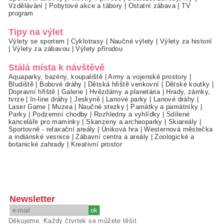
Vzdělávání
|
Pobytové akce a tábory
|
Ostatní zábava
|
TV
program
Tipy na výlet
Výlety se sportem
|
Cyklotrasy
|
Naučné výlety
|
Výlety za historií
|
Výlety za zábavou
|
Výlety přírodou
Stálá místa k návštěvě
Aquaparky, bazény, koupaliště
|
Army a vojenské prostory
|
Bludiště
|
Bobové dráhy
|
Dětská hřiště venkovní
|
Dětské koutky
|
Dopravní hřiště
|
Galerie
|
Hvězdárny a planetária
|
Hrady, zámky,
tvrze
|
In-line dráhy
|
Jeskyně
|
Lanové parky
|
Lanové dráhy
|
Laser Game
|
Muzea
|
Naučné stezky
|
Památky a památníky
|
Parky
|
Podzemní chodby
|
Rozhledny a vyhlídky
|
Sdílené
kanceláře pro maminky
|
Skanzeny a archeoparky
|
Skiareály
|
Sportovně - relaxační areály
|
Úniková hra
|
Westernová městečka
a indiánské vesnice
|
Zábavní centra a areály
|
Zoologické a
botanické zahrady
|
Kreativní prostor
Newsletter
Děkujeme. Každý čtvrtek se můžete těšit