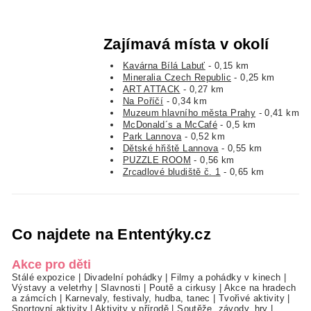
Zajímavá místa v okolí
Kavárna Bílá Labuť
- 0,15 km
Mineralia Czech Republic
- 0,25 km
ART ATTACK
- 0,27 km
Na Poříčí
- 0,34 km
Muzeum hlavního města Prahy
- 0,41 km
McDonald´s a McCafé
- 0,5 km
Park Lannova
- 0,52 km
Dětské hřiště Lannova
- 0,55 km
PUZZLE ROOM
- 0,56 km
Zrcadlové bludiště č. 1
- 0,65 km
Co najdete na Ententýky.cz
Akce pro děti
Stálé expozice
|
Divadelní pohádky
|
Filmy a pohádky v kinech
|
Výstavy a veletrhy
|
Slavnosti
|
Poutě a cirkusy
|
Akce na hradech
a zámcích
|
Karnevaly, festivaly, hudba, tanec
|
Tvořivé aktivity
|
Sportovní aktivity
|
Aktivity v přírodě
|
Soutěže, závody, hry
|