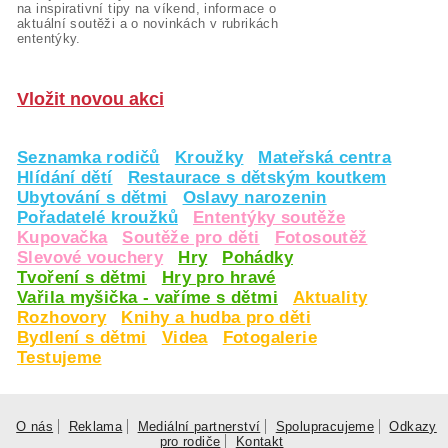
na inspirativní tipy na víkend, informace o
aktuální soutěži a o novinkách v rubrikách
ententýky.
Vložit novou akci
Seznamka rodičů
Kroužky
Mateřská centra
Hlídání dětí
Restaurace s dětským koutkem
Ubytování s dětmi
Oslavy narozenin
Pořadatelé kroužků
Ententýky soutěže
Kupovačka
Soutěže pro děti
Fotosoutěž
Slevové vouchery
Hry
Pohádky
Tvoření s dětmi
Hry pro hravé
Vařila myšička - vaříme s dětmi
Aktuality
Rozhovory
Knihy a hudba pro děti
Bydlení s dětmi
Videa
Fotogalerie
Testujeme
O nás
Reklama
Mediální partnerství
Spolupracujeme
Odkazy
pro rodiče
Kontakt