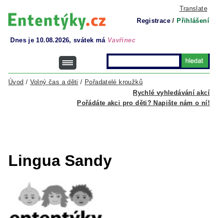
Translate
Registrace
/
Přihlášení
Dnes je 10.08.2026, svátek má
Vavřinec
Úvod
/
Volný čas a děti
/
Pořadatelé kroužků
Rychlé vyhledávání akcí
Pořádáte akci pro děti? Napište nám o ní!
Lingua Sandy