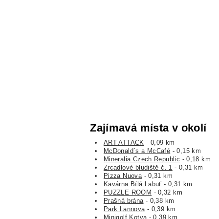
Zajímavá místa v okolí
ART ATTACK
- 0,09 km
McDonald´s a McCafé
- 0,15 km
Mineralia Czech Republic
- 0,18 km
Zrcadlové bludiště č. 1
- 0,31 km
Pizza Nuova
- 0,31 km
Kavárna Bílá Labuť
- 0,31 km
PUZZLE ROOM
- 0,32 km
Prašná brána
- 0,38 km
Park Lannova
- 0,39 km
Minigolf Kotva
- 0,39 km