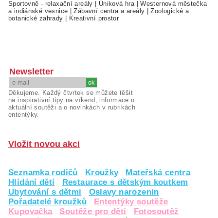
Sportovně - relaxační areály
|
Úniková hra
|
Westernová městečka
a indiánské vesnice
|
Zábavní centra a areály
|
Zoologické a
botanické zahrady
|
Kreativní prostor
Newsletter
Děkujeme. Každý čtvrtek se můžete těšit
na inspirativní tipy na víkend, informace o
aktuální soutěži a o novinkách v rubrikách
ententýky.
Vložit novou akci
Seznamka rodičů
Kroužky
Mateřská centra
Hlídání dětí
Restaurace s dětským koutkem
Ubytování s dětmi
Oslavy narozenin
Pořadatelé kroužků
Ententýky soutěže
Kupovačka
Soutěže pro děti
Fotosoutěž