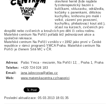
otevřené herně (kde najdete
fyzioterapeutický bazén s
kuličkami, skluzavku, odrážedla,
kočárky s panenkami, dětskou
kuchyňku, knihovnu pro malé i
velké, zázemí pro posezení,
kuchyňku, přebalovací kout atd.),
účast na kurzech, cvičeních pro
dospělé nebo cvičeních a kroužcích pro děti či celou rodinu.
Mateřské centrum Na Poříčí pořádá též jednorázové akce a
společné rekreace.
Mateřské centrum Na Poříčí vzniklo v r.1992 jako první v České
republice v rámci programů YMCA Praha. Mateřské centrum Na
Poříčí je členem Sítě MC v ČR.
Adresa:
Palác Ymca - mezanin, Na Poříčí 12, , Praha 1, Praha
Telefon:
+420 724 024 183
Email:
jana.jalovcova@atlas.cz
Web:
www.materskacentra.cz/naporici
Poslední aktualizace: 05.03.2013 18:01:35