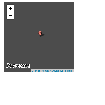
+
−
Leaflet
|
© Seznam.cz a.s. a další