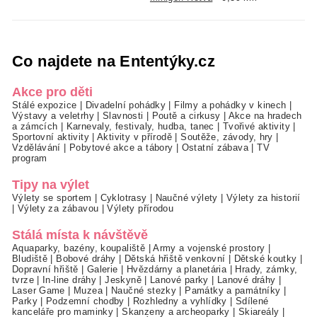
Co najdete na Ententýky.cz
Akce pro děti
Stálé expozice
|
Divadelní pohádky
|
Filmy a pohádky v kinech
|
Výstavy a veletrhy
|
Slavnosti
|
Poutě a cirkusy
|
Akce na hradech
a zámcích
|
Karnevaly, festivaly, hudba, tanec
|
Tvořivé aktivity
|
Sportovní aktivity
|
Aktivity v přírodě
|
Soutěže, závody, hry
|
Vzdělávání
|
Pobytové akce a tábory
|
Ostatní zábava
|
TV
program
Tipy na výlet
Výlety se sportem
|
Cyklotrasy
|
Naučné výlety
|
Výlety za historií
|
Výlety za zábavou
|
Výlety přírodou
Stálá místa k návštěvě
Aquaparky, bazény, koupaliště
|
Army a vojenské prostory
|
Bludiště
|
Bobové dráhy
|
Dětská hřiště venkovní
|
Dětské koutky
|
Dopravní hřiště
|
Galerie
|
Hvězdárny a planetária
|
Hrady, zámky,
tvrze
|
In-line dráhy
|
Jeskyně
|
Lanové parky
|
Lanové dráhy
|
Laser Game
|
Muzea
|
Naučné stezky
|
Památky a památníky
|
Parky
|
Podzemní chodby
|
Rozhledny a vyhlídky
|
Sdílené
kanceláře pro maminky
|
Skanzeny a archeoparky
|
Skiareály
|