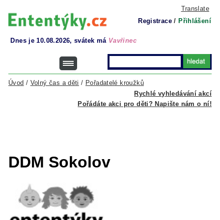
Translate
Registrace
/
Přihlášení
Dnes je 10.08.2026, svátek má
Vavřinec
Úvod
/
Volný čas a děti
/
Pořadatelé kroužků
Rychlé vyhledávání akcí
Pořádáte akci pro děti? Napište nám o ní!
DDM Sokolov