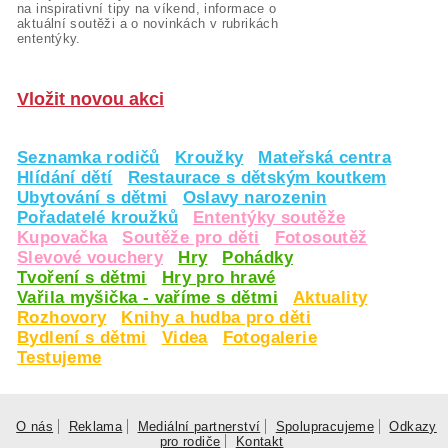
na inspirativní tipy na víkend, informace o
aktuální soutěži a o novinkách v rubrikách
ententýky.
Vložit novou akci
Seznamka rodičů
Kroužky
Mateřská centra
Hlídání dětí
Restaurace s dětským koutkem
Ubytování s dětmi
Oslavy narozenin
Pořadatelé kroužků
Ententýky soutěže
Kupovačka
Soutěže pro děti
Fotosoutěž
Slevové vouchery
Hry
Pohádky
Tvoření s dětmi
Hry pro hravé
Vařila myšička - vaříme s dětmi
Aktuality
Rozhovory
Knihy a hudba pro děti
Bydlení s dětmi
Videa
Fotogalerie
Testujeme
O nás
Reklama
Mediální partnerství
Spolupracujeme
Odkazy
pro rodiče
Kontakt