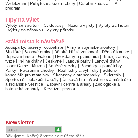
Vzdělávání
|
Pobytové akce a tábory
|
Ostatní zábava
|
TV
program
Tipy na výlet
Výlety se sportem
|
Cyklotrasy
|
Naučné výlety
|
Výlety za historií
|
Výlety za zábavou
|
Výlety přírodou
Stálá místa k návštěvě
Aquaparky, bazény, koupaliště
|
Army a vojenské prostory
|
Bludiště
|
Bobové dráhy
|
Dětská hřiště venkovní
|
Dětské koutky
|
Dopravní hřiště
|
Galerie
|
Hvězdárny a planetária
|
Hrady, zámky,
tvrze
|
In-line dráhy
|
Jeskyně
|
Lanové parky
|
Lanové dráhy
|
Laser Game
|
Muzea
|
Naučné stezky
|
Památky a památníky
|
Parky
|
Podzemní chodby
|
Rozhledny a vyhlídky
|
Sdílené
kanceláře pro maminky
|
Skanzeny a archeoparky
|
Skiareály
|
Sportovně - relaxační areály
|
Úniková hra
|
Westernová městečka
a indiánské vesnice
|
Zábavní centra a areály
|
Zoologické a
botanické zahrady
|
Kreativní prostor
Newsletter
Děkujeme. Každý čtvrtek se můžete těšit