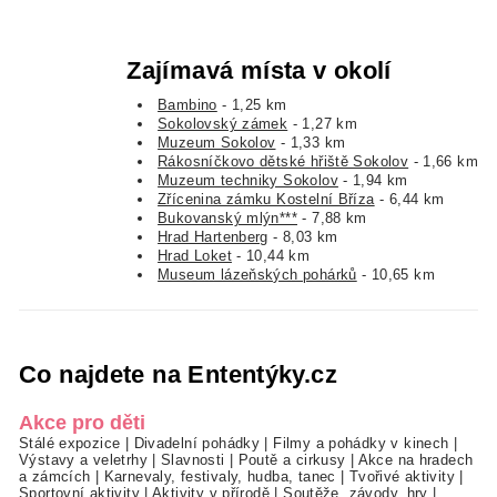
Zajímavá místa v okolí
Bambino
- 1,25 km
Sokolovský zámek
- 1,27 km
Muzeum Sokolov
- 1,33 km
Rákosníčkovo dětské hřiště Sokolov
- 1,66 km
Muzeum techniky Sokolov
- 1,94 km
Zřícenina zámku Kostelní Bříza
- 6,44 km
Bukovanský mlýn***
- 7,88 km
Hrad Hartenberg
- 8,03 km
Hrad Loket
- 10,44 km
Museum lázeňských pohárků
- 10,65 km
Co najdete na Ententýky.cz
Akce pro děti
Stálé expozice
|
Divadelní pohádky
|
Filmy a pohádky v kinech
|
Výstavy a veletrhy
|
Slavnosti
|
Poutě a cirkusy
|
Akce na hradech
a zámcích
|
Karnevaly, festivaly, hudba, tanec
|
Tvořivé aktivity
|
Sportovní aktivity
|
Aktivity v přírodě
|
Soutěže, závody, hry
|