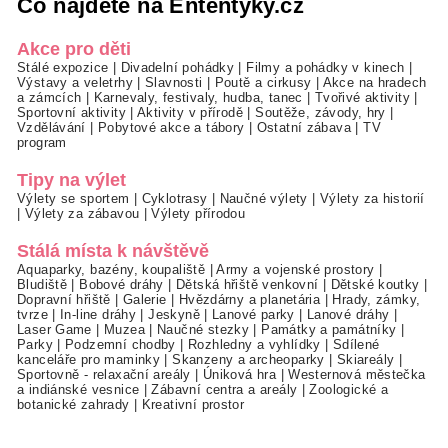
Co najdete na Ententýky.cz
Akce pro děti
Stálé expozice
|
Divadelní pohádky
|
Filmy a pohádky v kinech
|
Výstavy a veletrhy
|
Slavnosti
|
Poutě a cirkusy
|
Akce na hradech
a zámcích
|
Karnevaly, festivaly, hudba, tanec
|
Tvořivé aktivity
|
Sportovní aktivity
|
Aktivity v přírodě
|
Soutěže, závody, hry
|
Vzdělávání
|
Pobytové akce a tábory
|
Ostatní zábava
|
TV
program
Tipy na výlet
Výlety se sportem
|
Cyklotrasy
|
Naučné výlety
|
Výlety za historií
|
Výlety za zábavou
|
Výlety přírodou
Stálá místa k návštěvě
Aquaparky, bazény, koupaliště
|
Army a vojenské prostory
|
Bludiště
|
Bobové dráhy
|
Dětská hřiště venkovní
|
Dětské koutky
|
Dopravní hřiště
|
Galerie
|
Hvězdárny a planetária
|
Hrady, zámky,
tvrze
|
In-line dráhy
|
Jeskyně
|
Lanové parky
|
Lanové dráhy
|
Laser Game
|
Muzea
|
Naučné stezky
|
Památky a památníky
|
Parky
|
Podzemní chodby
|
Rozhledny a vyhlídky
|
Sdílené
kanceláře pro maminky
|
Skanzeny a archeoparky
|
Skiareály
|
Sportovně - relaxační areály
|
Úniková hra
|
Westernová městečka
a indiánské vesnice
|
Zábavní centra a areály
|
Zoologické a
botanické zahrady
|
Kreativní prostor