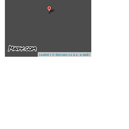
Leaflet
|
© Seznam.cz a.s. a další