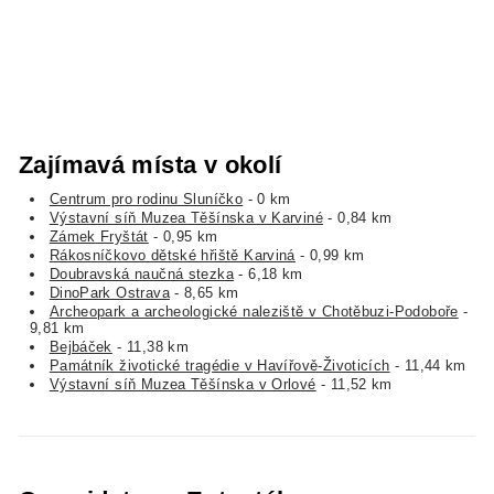
Zajímavá místa v okolí
Centrum pro rodinu Sluníčko
- 0 km
Výstavní síň Muzea Těšínska v Karviné
- 0,84 km
Zámek Fryštát
- 0,95 km
Rákosníčkovo dětské hřiště Karviná
- 0,99 km
Doubravská naučná stezka
- 6,18 km
DinoPark Ostrava
- 8,65 km
Archeopark a archeologické naleziště v Chotěbuzi-Podoboře
-
9,81 km
Bejbáček
- 11,38 km
Památník životické tragédie v Havířově-Životicích
- 11,44 km
Výstavní síň Muzea Těšínska v Orlové
- 11,52 km