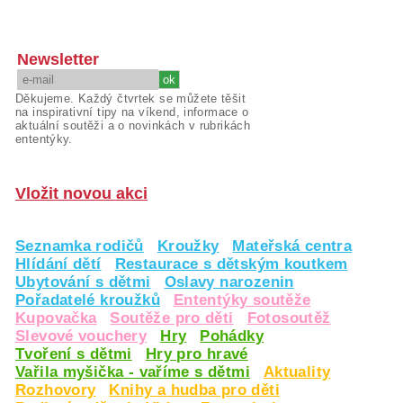
Newsletter
Děkujeme. Každý čtvrtek se můžete těšit
na inspirativní tipy na víkend, informace o
aktuální soutěži a o novinkách v rubrikách
ententýky.
Vložit novou akci
Seznamka rodičů
Kroužky
Mateřská centra
Hlídání dětí
Restaurace s dětským koutkem
Ubytování s dětmi
Oslavy narozenin
Pořadatelé kroužků
Ententýky soutěže
Kupovačka
Soutěže pro děti
Fotosoutěž
Slevové vouchery
Hry
Pohádky
Tvoření s dětmi
Hry pro hravé
Vařila myšička - vaříme s dětmi
Aktuality
Rozhovory
Knihy a hudba pro děti