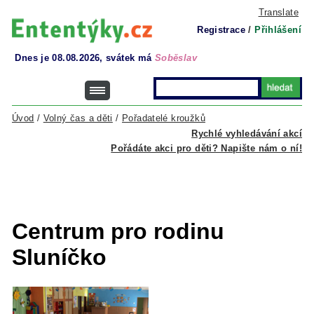
Translate
Registrace
/
Přihlášení
Dnes je 08.08.2026, svátek má
Soběslav
Úvod
/
Volný čas a děti
/
Pořadatelé kroužků
Rychlé vyhledávání akcí
Pořádáte akci pro děti? Napište nám o ní!
Centrum pro rodinu
Sluníčko