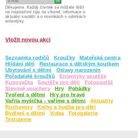
Děkujeme. Každý čtvrtek se můžete těšit
na inspirativní tipy na víkend, informace o
aktuální soutěži a o novinkách v rubrikách
ententýky.
Vložit novou akci
Seznamka rodičů
Kroužky
Mateřská centra
Hlídání dětí
Restaurace s dětským koutkem
Ubytování s dětmi
Oslavy narozenin
Pořadatelé kroužků
Ententýky soutěže
Kupovačka
Soutěže pro děti
Fotosoutěž
Slevové vouchery
Hry
Pohádky
Tvoření s dětmi
Hry pro hravé
Vařila myšička - vaříme s dětmi
Aktuality
Rozhovory
Knihy a hudba pro děti
Bydlení s dětmi
Videa
Fotogalerie
Testujeme