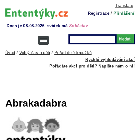
Translate
Registrace
/
Přihlášení
Dnes je 08.08.2026, svátek má
Soběslav
Úvod
/
Volný čas a děti
/
Pořadatelé kroužků
Rychlé vyhledávání akcí
Pořádáte akci pro děti? Napište nám o ní!
Abrakadabra