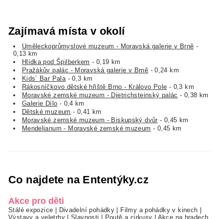
Zajímavá místa v okolí
Uměleckoprůmyslové muzeum - Moravská galerie v Brně
-
0,13 km
Hlídka pod Špilberkem
- 0,19 km
Pražákův palác - Moravská galerie v Brně
- 0,24 km
Kids´ Bar Pala
- 0,3 km
Rákosníčkovo dětské hřiště Brno - Královo Pole
- 0,3 km
Moravské zemské muzeum - Dietrichsteinský palác
- 0,38 km
Galerie Dílo
- 0,4 km
Dětské muzeum
- 0,41 km
Moravské zemské muzeum - Biskupský dvůr
- 0,45 km
Mendelianum - Moravské zemské muzeum
- 0,45 km
Co najdete na Ententýky.cz
Akce pro děti
Stálé expozice
|
Divadelní pohádky
|
Filmy a pohádky v kinech
|
Výstavy a veletrhy
|
Slavnosti
|
Poutě a cirkusy
|
Akce na hradech