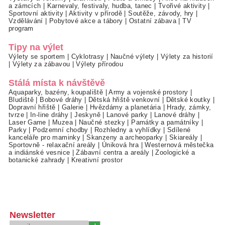
a zámcích
|
Karnevaly, festivaly, hudba, tanec
|
Tvořivé aktivity
|
Sportovní aktivity
|
Aktivity v přírodě
|
Soutěže, závody, hry
|
Vzdělávání
|
Pobytové akce a tábory
|
Ostatní zábava
|
TV
program
Tipy na výlet
Výlety se sportem
|
Cyklotrasy
|
Naučné výlety
|
Výlety za historií
|
Výlety za zábavou
|
Výlety přírodou
Stálá místa k návštěvě
Aquaparky, bazény, koupaliště
|
Army a vojenské prostory
|
Bludiště
|
Bobové dráhy
|
Dětská hřiště venkovní
|
Dětské koutky
|
Dopravní hřiště
|
Galerie
|
Hvězdárny a planetária
|
Hrady, zámky,
tvrze
|
In-line dráhy
|
Jeskyně
|
Lanové parky
|
Lanové dráhy
|
Laser Game
|
Muzea
|
Naučné stezky
|
Památky a památníky
|
Parky
|
Podzemní chodby
|
Rozhledny a vyhlídky
|
Sdílené
kanceláře pro maminky
|
Skanzeny a archeoparky
|
Skiareály
|
Sportovně - relaxační areály
|
Úniková hra
|
Westernová městečka
a indiánské vesnice
|
Zábavní centra a areály
|
Zoologické a
botanické zahrady
|
Kreativní prostor
Newsletter