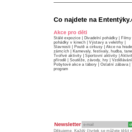
Co najdete na Ententýky.
Akce pro děti
Stálé expozice
|
Divadelní pohádky
|
Filmy
pohádky v kinech
|
Výstavy a veletrhy
|
Slavnosti
|
Poutě a cirkusy
|
Akce na hrade
zámcích
|
Karnevaly, festivaly, hudba, tan
Tvořivé aktivity
|
Sportovní aktivity
|
Aktivi
přírodě
|
Soutěže, závody, hry
|
Vzděláván
Pobytové akce a tábory
|
Ostatní zábava
|
program
Newsletter
Děkujeme. Každý čtvrtek se můžete těšit 