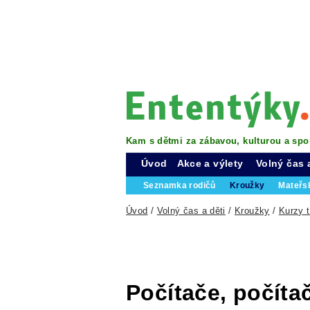
Kam s dětmi za zábavou, kulturou a spo
Úvod
Akce a výlety
Volný čas 
Seznamka rodičů
Kroužky
Mateřs
Úvod
/
Volný čas a děti
/
Kroužky
/
Kurzy 
Počítače, počítač