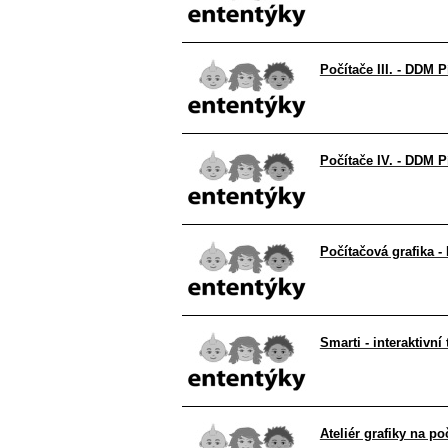
Počítače III. - DDM P
Počítače IV. - DDM P
Počítačová grafika 
Smarti - interaktivn
Ateliér grafiky na po