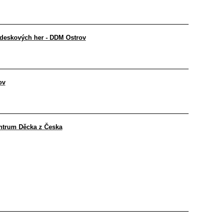
deskových her - DDM Ostrov
ov
ntrum Děcka z Česka