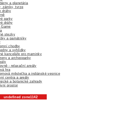
árny a planetária
, zámky, tvrze
ne dráhy
yně
vé parky
vé dráhy
r Game
a
né stezky
tky a památníky
y
emní chodby
edny a vyhlídky
né kanceláře pro maminky
zeny a archeoparky
eály
ovně - relaxační areály
vá hra
rnová městečka a indiánské vesnice
ní centra a areály
gické a botanické zahrady
ivní prostor
undefined zone1142