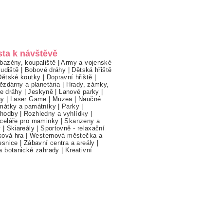
sta k návštěvě
bazény, koupaliště
|
Army a vojenské
ludiště
|
Bobové dráhy
|
Dětská hřiště
Dětské koutky
|
Dopravní hřiště
|
ězdárny a planetária
|
Hrady, zámky,
ne dráhy
|
Jeskyně
|
Lanové parky
|
hy
|
Laser Game
|
Muzea
|
Naučné
mátky a památníky
|
Parky
|
hodby
|
Rozhledny a vyhlídky
|
celáře pro maminky
|
Skanzeny a
y
|
Skiareály
|
Sportovně - relaxační
ková hra
|
Westernová městečka a
esnice
|
Zábavní centra a areály
|
a botanické zahrady
|
Kreativní