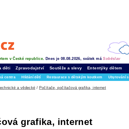
rtem v České republice.
Dnes je 08.08.2026, svátek má
Soběslav
a děti
Zpravodajství
Soutěže a slevy
Ententýky dětem
ká centra
Hlídání dětí
Restaurace s dětským koutkem
Ubytování s
technické a vědecké
/
Počítače, počítačová grafika, internet
ová grafika, internet