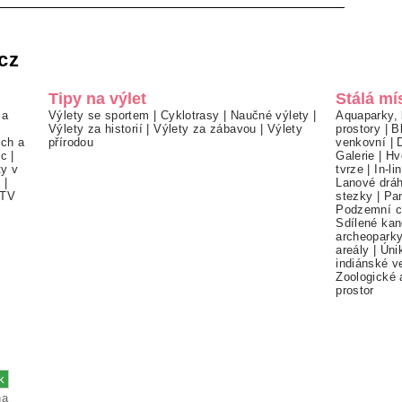
cz
Tipy na výlet
Stálá mí
 a
Výlety se sportem
|
Cyklotrasy
|
Naučné výlety
|
Aquaparky, 
Výlety za historií
|
Výlety za zábavou
|
Výlety
prostory
|
B
ch a
přírodou
venkovní
|
ec
|
Galerie
|
Hv
ty v
tvrze
|
In-li
í
|
Lanové drá
TV
stezky
|
Pa
Podzemní c
Sdílené kan
archeopark
areály
|
Úni
indiánské v
Zoologické 
prostor
na