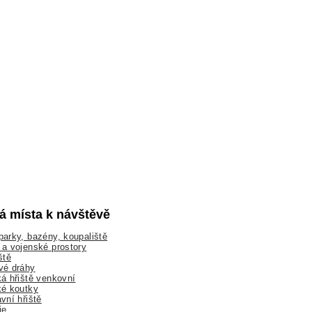
lá místa k návštěvě
arky, bazény, koupaliště
a vojenské prostory
ště
vé dráhy
á hřiště venkovní
ké koutky
vní hřiště
ie