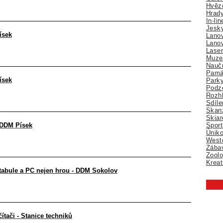
Hvězd
Hrady
In-li
Jesk
ísek
Lano
Lano
Lase
Muze
Nauč
Pamá
ísek
Park
Podz
Rozhl
Sdíle
Skan
Skiar
Sport
- DDM Písek
Úniko
Weste
Zábav
Zoolo
Kreat
í tabule a PC nejen hrou - DDM Sokolov
čítači - Stanice techniků