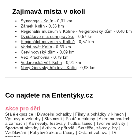
Zajímavá místa v okolí
Synagoga - Kolín
- 0,31 km
Zámek Kolín
- 0,33 km
Regionální muzeum v Kolíně - Veigertovský dům
- 0,48 km
Dvořákovo muzeum pravěku
- 0,57 km
Regionální muzeum v Kolíně
- 0,57 km
Vodní svět Kolín
- 0,63 km
Červinkovský dům
- 0,69 km
Věž Práchovna
- 0,79 km
Vodárenská věž Kolín
- 0,91 km
Nový židovský hřbitov - Kolín
- 0,98 km
Co najdete na Ententýky.cz
Akce pro děti
Stálé expozice
|
Divadelní pohádky
|
Filmy a pohádky v kinech
|
Výstavy a veletrhy
|
Slavnosti
|
Poutě a cirkusy
|
Akce na hradech
a zámcích
|
Karnevaly, festivaly, hudba, tanec
|
Tvořivé aktivity
|
Sportovní aktivity
|
Aktivity v přírodě
|
Soutěže, závody, hry
|
Vzdělávání
|
Pobytové akce a tábory
|
Ostatní zábava
|
TV