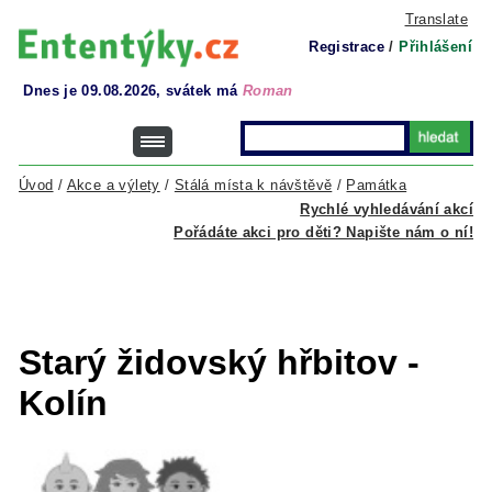
Translate
Registrace
/
Přihlášení
Dnes je 09.08.2026, svátek má
Roman
Úvod
/
Akce a výlety
/
Stálá místa k návštěvě
/
Památka
Rychlé vyhledávání akcí
Pořádáte akci pro děti? Napište nám o ní!
Starý židovský hřbitov -
Kolín