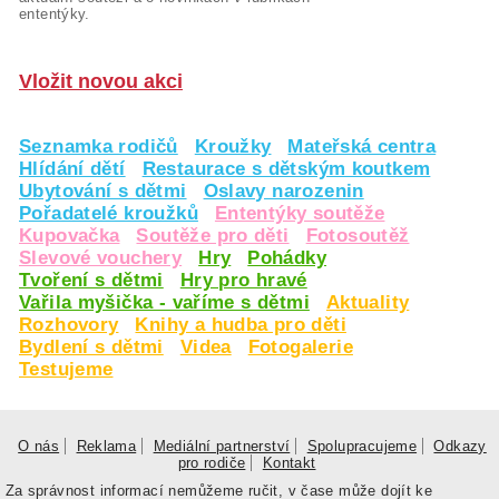
ententýky.
Vložit novou akci
Seznamka rodičů
Kroužky
Mateřská centra
Hlídání dětí
Restaurace s dětským koutkem
Ubytování s dětmi
Oslavy narozenin
Pořadatelé kroužků
Ententýky soutěže
Kupovačka
Soutěže pro děti
Fotosoutěž
Slevové vouchery
Hry
Pohádky
Tvoření s dětmi
Hry pro hravé
Vařila myšička - vaříme s dětmi
Aktuality
Rozhovory
Knihy a hudba pro děti
Bydlení s dětmi
Videa
Fotogalerie
Testujeme
O nás
Reklama
Mediální partnerství
Spolupracujeme
Odkazy
pro rodiče
Kontakt
Za správnost informací nemůžeme ručit, v čase může dojít ke