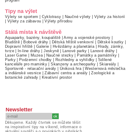
program
Tipy na výlet
Výlety se sportem
|
Cyklotrasy
|
Naučné výlety
|
Výlety za historií
|
Výlety za zábavou
|
Výlety přírodou
Stálá místa k návštěvě
Aquaparky, bazény, koupaliště
|
Army a vojenské prostory
|
Bludiště
|
Bobové dráhy
|
Dětská hřiště venkovní
|
Dětské koutky
|
Dopravní hřiště
|
Galerie
|
Hvězdárny a planetária
|
Hrady, zámky,
tvrze
|
In-line dráhy
|
Jeskyně
|
Lanové parky
|
Lanové dráhy
|
Laser Game
|
Muzea
|
Naučné stezky
|
Památky a památníky
|
Parky
|
Podzemní chodby
|
Rozhledny a vyhlídky
|
Sdílené
kanceláře pro maminky
|
Skanzeny a archeoparky
|
Skiareály
|
Sportovně - relaxační areály
|
Úniková hra
|
Westernová městečka
a indiánské vesnice
|
Zábavní centra a areály
|
Zoologické a
botanické zahrady
|
Kreativní prostor
Newsletter
Děkujeme. Každý čtvrtek se můžete těšit
na inspirativní tipy na víkend, informace o
aktuální soutěži a o novinkách v rubrikách