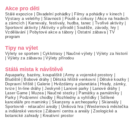
Akce pro děti
Stálé expozice
|
Divadelní pohádky
|
Filmy a pohádky v kinech
|
Výstavy a veletrhy
|
Slavnosti
|
Poutě a cirkusy
|
Akce na hradech
a zámcích
|
Karnevaly, festivaly, hudba, tanec
|
Tvořivé aktivity
|
Sportovní aktivity
|
Aktivity v přírodě
|
Soutěže, závody, hry
|
Vzdělávání
|
Pobytové akce a tábory
|
Ostatní zábava
|
TV
program
Tipy na výlet
Výlety se sportem
|
Cyklotrasy
|
Naučné výlety
|
Výlety za historií
|
Výlety za zábavou
|
Výlety přírodou
Stálá místa k návštěvě
Aquaparky, bazény, koupaliště
|
Army a vojenské prostory
|
Bludiště
|
Bobové dráhy
|
Dětská hřiště venkovní
|
Dětské koutky
|
Dopravní hřiště
|
Galerie
|
Hvězdárny a planetária
|
Hrady, zámky,
tvrze
|
In-line dráhy
|
Jeskyně
|
Lanové parky
|
Lanové dráhy
|
Laser Game
|
Muzea
|
Naučné stezky
|
Památky a památníky
|
Parky
|
Podzemní chodby
|
Rozhledny a vyhlídky
|
Sdílené
kanceláře pro maminky
|
Skanzeny a archeoparky
|
Skiareály
|
Sportovně - relaxační areály
|
Úniková hra
|
Westernová městečka
a indiánské vesnice
|
Zábavní centra a areály
|
Zoologické a
botanické zahrady
|
Kreativní prostor