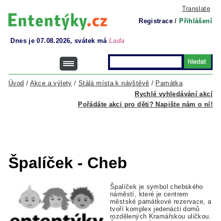
Translate
Registrace
/
Přihlášení
Dnes je 07.08.2026, svátek má
Lada
Úvod
/
Akce a výlety
/
Stálá místa k návštěvě
/
Památka
Rychlé vyhledávání akcí
Pořádáte akci pro děti? Napište nám o ní!
Špalíček - Cheb
Špalíček je symbol chebského
náměstí, které je centrem
městské památkové rezervace, a
tvoří komplex jedenácti domů
rozdělených Kramářskou uličkou.