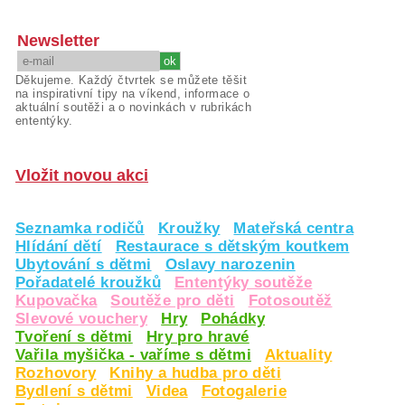
Newsletter
Děkujeme. Každý čtvrtek se můžete těšit
na inspirativní tipy na víkend, informace o
aktuální soutěži a o novinkách v rubrikách
ententýky.
Vložit novou akci
Seznamka rodičů
Kroužky
Mateřská centra
Hlídání dětí
Restaurace s dětským koutkem
Ubytování s dětmi
Oslavy narozenin
Pořadatelé kroužků
Ententýky soutěže
Kupovačka
Soutěže pro děti
Fotosoutěž
Slevové vouchery
Hry
Pohádky
Tvoření s dětmi
Hry pro hravé
Vařila myšička - vaříme s dětmi
Aktuality
Rozhovory
Knihy a hudba pro děti
Bydlení s dětmi
Videa
Fotogalerie