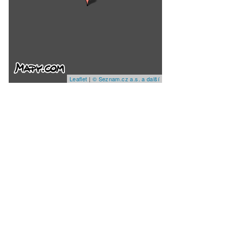
Leaflet
|
© Seznam.cz a.s. a další