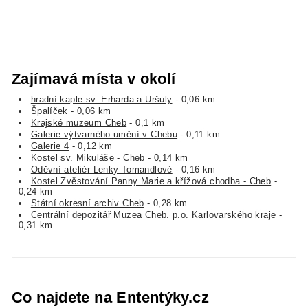
Zajímavá místa v okolí
hradní kaple sv. Erharda a Uršuly
- 0,06 km
Špalíček
- 0,06 km
Krajské muzeum Cheb
- 0,1 km
Galerie výtvarného umění v Chebu
- 0,11 km
Galerie 4
- 0,12 km
Kostel sv. Mikuláše - Cheb
- 0,14 km
Oděvní ateliér Lenky Tomandlové
- 0,16 km
Kostel Zvěstování Panny Marie a křížová chodba - Cheb
-
0,24 km
Státní okresní archiv Cheb
- 0,28 km
Centrální depozitář Muzea Cheb. p.o. Karlovarského kraje
-
0,31 km
Co najdete na Ententýky.cz