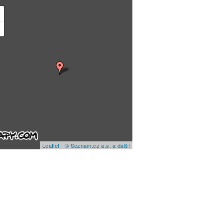
+
−
Leaflet
|
© Seznam.cz a.s. a další