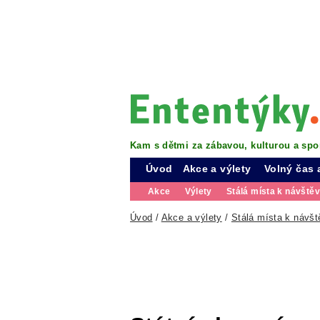
Kam s dětmi za zábavou, kulturou a spo
Úvod
Akce a výlety
Volný čas 
Akce
Výlety
Stálá místa k návště
Úvod
/
Akce a výlety
/
Stálá místa k návšt