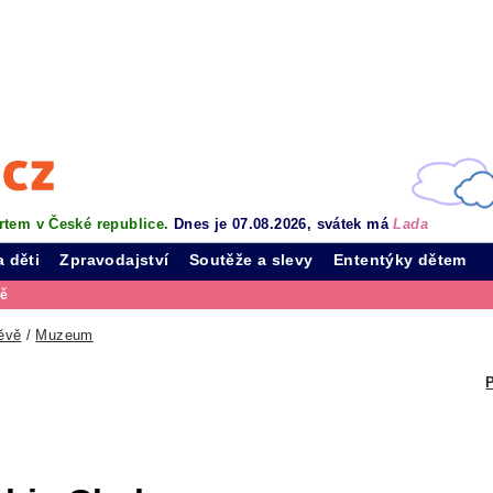
rtem v České republice.
Dnes je 07.08.2026, svátek má
Lada
a děti
Zpravodajství
Soutěže a slevy
Ententýky dětem
vě
ěvě
/
Muzeum
P