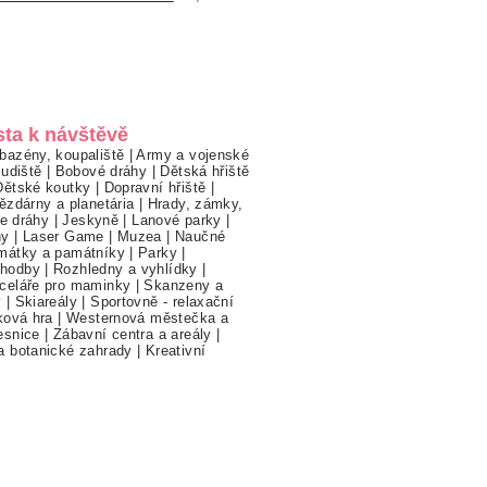
sta k návštěvě
bazény, koupaliště
|
Army a vojenské
ludiště
|
Bobové dráhy
|
Dětská hřiště
Dětské koutky
|
Dopravní hřiště
|
ězdárny a planetária
|
Hrady, zámky,
ne dráhy
|
Jeskyně
|
Lanové parky
|
hy
|
Laser Game
|
Muzea
|
Naučné
mátky a památníky
|
Parky
|
hodby
|
Rozhledny a vyhlídky
|
celáře pro maminky
|
Skanzeny a
y
|
Skiareály
|
Sportovně - relaxační
ková hra
|
Westernová městečka a
esnice
|
Zábavní centra a areály
|
a botanické zahrady
|
Kreativní