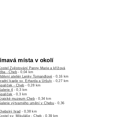
ímavá místa v okolí
Kostel Zvěstování Panny Marie a křížová
dba - Cheb
- 0,04 km
Oděvní ateliér Lenky Tomandlové
- 0,16 km
hradní kaple sv. Erharda a Uršuly
- 0,27 km
Špalíček - Cheb
- 0,28 km
alerie 4
- 0,3 km
Špalíček
- 0,3 km
Krajské muzeum Cheb
- 0,34 km
Galerie výtvarného umění v Chebu
- 0,36
Chebský hrad
- 0,38 km
Kostel sv. Mikuláše - Cheb
- 0,39 km