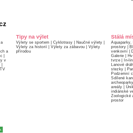
cz
Tipy na výlet
Stálá mí
 a
Výlety se sportem
|
Cyklotrasy
|
Naučné výlety
|
Aquaparky, 
Výlety za historií
|
Výlety za zábavou
|
Výlety
prostory
|
B
ch a
přírodou
venkovní
|
ec
|
Galerie
|
Hv
ty v
tvrze
|
In-li
í
|
Lanové drá
TV
stezky
|
Pa
Podzemní c
Sdílené kan
archeopark
areály
|
Úni
indiánské v
Zoologické 
prostor