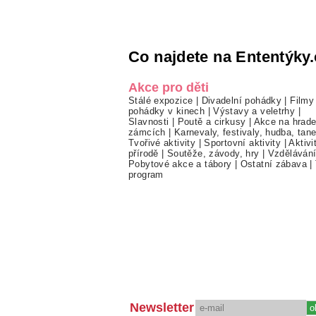
Co najdete na Ententýky.
Akce pro děti
Stálé expozice
|
Divadelní pohádky
|
Filmy
pohádky v kinech
|
Výstavy a veletrhy
|
Slavnosti
|
Poutě a cirkusy
|
Akce na hrade
zámcích
|
Karnevaly, festivaly, hudba, tan
Tvořivé aktivity
|
Sportovní aktivity
|
Aktivi
přírodě
|
Soutěže, závody, hry
|
Vzděláván
Pobytové akce a tábory
|
Ostatní zábava
|
program
Newsletter