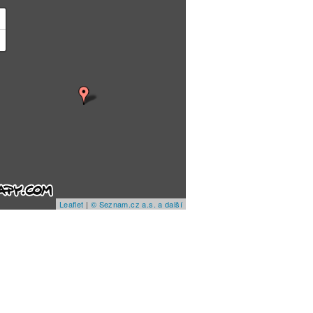
+
−
Leaflet
|
© Seznam.cz a.s. a další