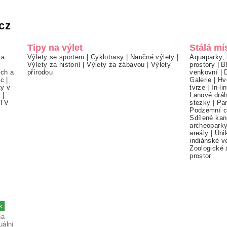
cz
Tipy na výlet
Stálá mí
 a
Výlety se sportem
|
Cyklotrasy
|
Naučné výlety
|
Aquaparky, 
Výlety za historií
|
Výlety za zábavou
|
Výlety
prostory
|
B
ch a
přírodou
venkovní
|
ec
|
Galerie
|
Hv
ty v
tvrze
|
In-li
í
|
Lanové drá
TV
stezky
|
Pa
Podzemní c
Sdílené kan
archeopark
areály
|
Úni
indiánské v
Zoologické 
prostor
na
uální