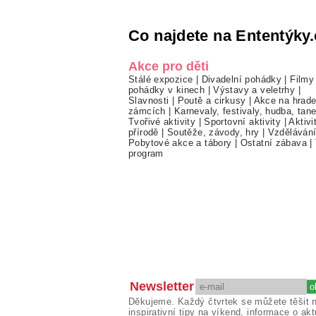
Co najdete na Ententýky.
Akce pro děti
Stálé expozice
|
Divadelní pohádky
|
Filmy
pohádky v kinech
|
Výstavy a veletrhy
|
Slavnosti
|
Poutě a cirkusy
|
Akce na hrade
zámcích
|
Karnevaly, festivaly, hudba, tan
Tvořivé aktivity
|
Sportovní aktivity
|
Aktivi
přírodě
|
Soutěže, závody, hry
|
Vzděláván
Pobytové akce a tábory
|
Ostatní zábava
|
program
Newsletter
Děkujeme. Každý čtvrtek se můžete těšit 
inspirativní tipy na víkend, informace o akt