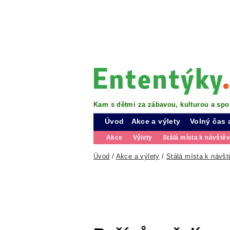
Kam s dětmi za zábavou, kulturou a spo
Úvod
Akce a výlety
Volný čas 
Akce
Výlety
Stálá místa k návště
Úvod
/
Akce a výlety
/
Stálá místa k návšt