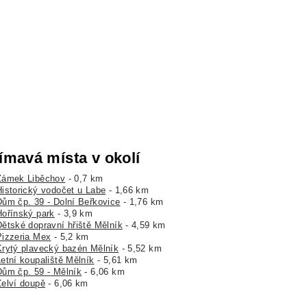
ímavá místa v okolí
Zámek Liběchov
- 0,7 km
Historický vodočet u Labe
- 1,66 km
Dům čp. 39 - Dolní Beřkovice
- 1,76 km
Hořínský park
- 3,9 km
Dětské dopravní hřiště Mělník
- 4,59 km
Pizzeria Mex
- 5,2 km
Krytý plavecký bazén Mělník
- 5,52 km
Letní koupaliště Mělník
- 5,61 km
Dům čp. 59 - Mělník
- 6,06 km
Želví doupě
- 6,06 km