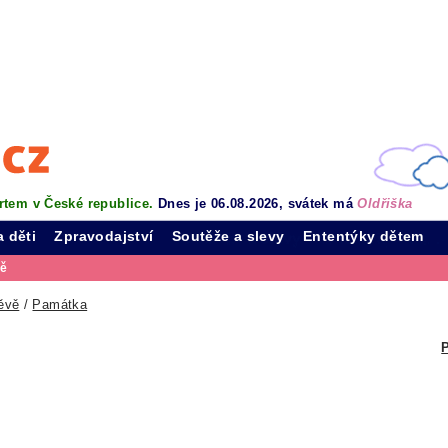
rtem v České republice.
Dnes je 06.08.2026, svátek má
Oldřiška
a děti
Zpravodajství
Soutěže a slevy
Ententýky dětem
vě
ěvě
/
Památka
P