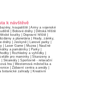
sta k návštěvě
bazény, koupaliště
|
Army a vojenské
ludiště
|
Bobové dráhy
|
Dětská hřiště
Dětské koutky
|
Dopravní hřiště
|
ězdárny a planetária
|
Hrady, zámky,
ne dráhy
|
Jeskyně
|
Lanové parky
|
hy
|
Laser Game
|
Muzea
|
Naučné
mátky a památníky
|
Parky
|
hodby
|
Rozhledny a vyhlídky
|
celáře pro maminky
|
Skanzeny a
y
|
Skiareály
|
Sportovně - relaxační
ková hra
|
Westernová městečka a
esnice
|
Zábavní centra a areály
|
a botanické zahrady
|
Kreativní