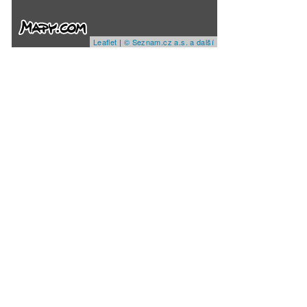
Leaflet
|
© Seznam.cz a.s. a další