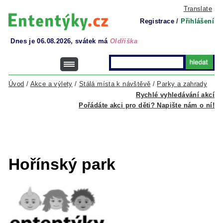
Translate
Registrace
/
Přihlášení
Dnes je 06.08.2026, svátek má
Oldřiška
Úvod
/
Akce a výlety
/
Stálá místa k návštěvě
/
Parky a zahrady
Rychlé vyhledávání akcí
Pořádáte akci pro děti? Napište nám o ní!
Hořínský park