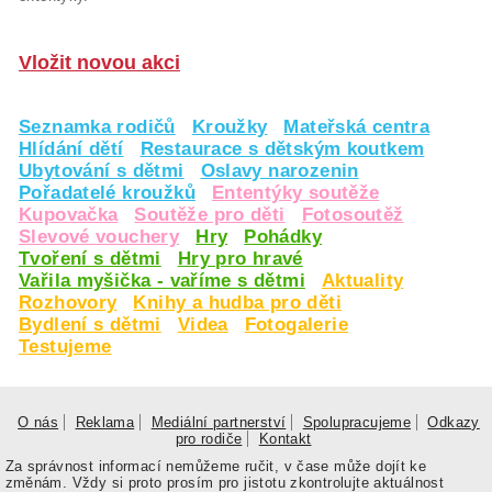
Vložit novou akci
Seznamka rodičů
Kroužky
Mateřská centra
Hlídání dětí
Restaurace s dětským koutkem
Ubytování s dětmi
Oslavy narozenin
Pořadatelé kroužků
Ententýky soutěže
Kupovačka
Soutěže pro děti
Fotosoutěž
Slevové vouchery
Hry
Pohádky
Tvoření s dětmi
Hry pro hravé
Vařila myšička - vaříme s dětmi
Aktuality
Rozhovory
Knihy a hudba pro děti
Bydlení s dětmi
Videa
Fotogalerie
Testujeme
O nás
Reklama
Mediální partnerství
Spolupracujeme
Odkazy
pro rodiče
Kontakt
Za správnost informací nemůžeme ručit, v čase může dojít ke
změnám. Vždy si proto prosím pro jistotu zkontrolujte aktuálnost