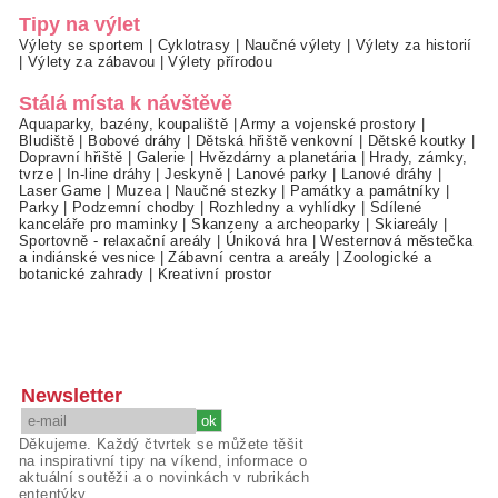
Tipy na výlet
Výlety se sportem
|
Cyklotrasy
|
Naučné výlety
|
Výlety za historií
|
Výlety za zábavou
|
Výlety přírodou
Stálá místa k návštěvě
Aquaparky, bazény, koupaliště
|
Army a vojenské prostory
|
Bludiště
|
Bobové dráhy
|
Dětská hřiště venkovní
|
Dětské koutky
|
Dopravní hřiště
|
Galerie
|
Hvězdárny a planetária
|
Hrady, zámky,
tvrze
|
In-line dráhy
|
Jeskyně
|
Lanové parky
|
Lanové dráhy
|
Laser Game
|
Muzea
|
Naučné stezky
|
Památky a památníky
|
Parky
|
Podzemní chodby
|
Rozhledny a vyhlídky
|
Sdílené
kanceláře pro maminky
|
Skanzeny a archeoparky
|
Skiareály
|
Sportovně - relaxační areály
|
Úniková hra
|
Westernová městečka
a indiánské vesnice
|
Zábavní centra a areály
|
Zoologické a
botanické zahrady
|
Kreativní prostor
Newsletter
Děkujeme. Každý čtvrtek se můžete těšit
na inspirativní tipy na víkend, informace o
aktuální soutěži a o novinkách v rubrikách
ententýky.