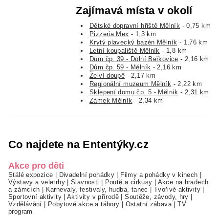
Zajímavá místa v okolí
Dětské dopravní hřiště Mělník
- 0,75 km
Pizzeria Mex
- 1,3 km
Krytý plavecký bazén Mělník
- 1,76 km
Letní koupaliště Mělník
- 1,8 km
Dům čp. 39 - Dolní Beřkovice
- 2,16 km
Dům čp. 59 - Mělník
- 2,16 km
Želví doupě
- 2,17 km
Regionální muzeum Mělník
- 2,22 km
Sklepení domu čp. 5 - Mělník
- 2,31 km
Zámek Mělník
- 2,34 km
Co najdete na Ententýky.cz
Akce pro děti
Stálé expozice
|
Divadelní pohádky
|
Filmy a pohádky v kinech
|
Výstavy a veletrhy
|
Slavnosti
|
Poutě a cirkusy
|
Akce na hradech
a zámcích
|
Karnevaly, festivaly, hudba, tanec
|
Tvořivé aktivity
|
Sportovní aktivity
|
Aktivity v přírodě
|
Soutěže, závody, hry
|
Vzdělávání
|
Pobytové akce a tábory
|
Ostatní zábava
|
TV
program