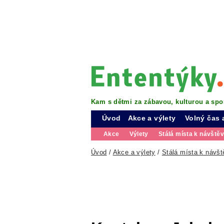
Kam s dětmi za zábavou, kulturou a spo
Úvod
Akce a výlety
Volný čas 
Akce
Výlety
Stálá místa k návště
Úvod
/
Akce a výlety
/
Stálá místa k návšt