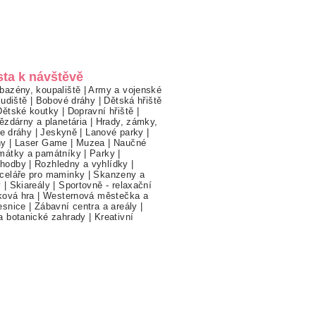
sta k návštěvě
bazény, koupaliště
|
Army a vojenské
ludiště
|
Bobové dráhy
|
Dětská hřiště
Dětské koutky
|
Dopravní hřiště
|
ězdárny a planetária
|
Hrady, zámky,
ne dráhy
|
Jeskyně
|
Lanové parky
|
hy
|
Laser Game
|
Muzea
|
Naučné
mátky a památníky
|
Parky
|
hodby
|
Rozhledny a vyhlídky
|
celáře pro maminky
|
Skanzeny a
y
|
Skiareály
|
Sportovně - relaxační
ková hra
|
Westernová městečka a
esnice
|
Zábavní centra a areály
|
a botanické zahrady
|
Kreativní