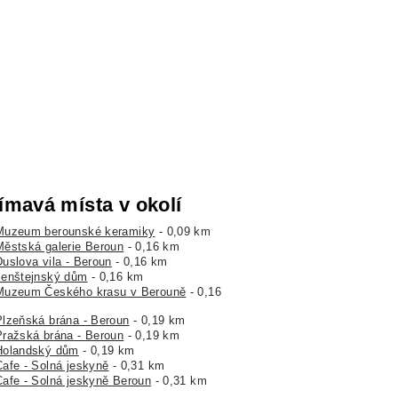
ímavá místa v okolí
Muzeum berounské keramiky
- 0,09 km
Městská galerie Beroun
- 0,16 km
Duslova vila - Beroun
- 0,16 km
Jenštejnský dům
- 0,16 km
Muzeum Českého krasu v Berouně
- 0,16
Plzeňská brána - Beroun
- 0,19 km
Pražská brána - Beroun
- 0,19 km
Holandský dům
- 0,19 km
Cafe - Solná jeskyně
- 0,31 km
Cafe - Solná jeskyně Beroun
- 0,31 km