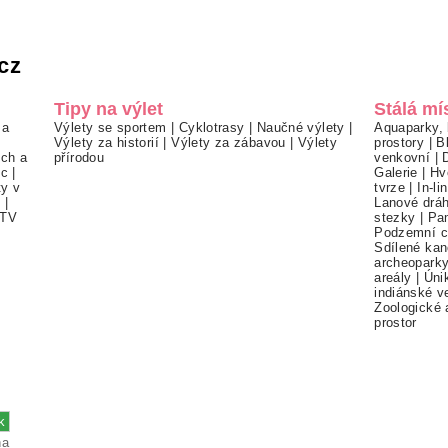
cz
Tipy na výlet
Stálá mí
 a
Výlety se sportem
|
Cyklotrasy
|
Naučné výlety
|
Aquaparky, 
Výlety za historií
|
Výlety za zábavou
|
Výlety
prostory
|
B
ch a
přírodou
venkovní
|
ec
|
Galerie
|
Hv
ty v
tvrze
|
In-li
í
|
Lanové drá
TV
stezky
|
Pa
Podzemní c
Sdílené kan
archeopark
areály
|
Úni
indiánské v
Zoologické 
prostor
na