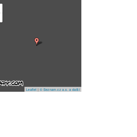
+
−
Leaflet
|
© Seznam.cz a.s. a další