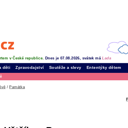
rtem v České republice.
Dnes je 07.08.2026, svátek má
Lada
a děti
Zpravodajství
Soutěže a slevy
Ententýky dětem
vě
ěvě
/
Památka
P