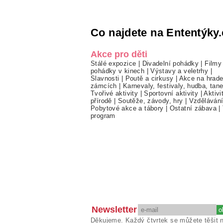
Co najdete na Ententýky.
Akce pro děti
Stálé expozice
|
Divadelní pohádky
|
Filmy
pohádky v kinech
|
Výstavy a veletrhy
|
Slavnosti
|
Poutě a cirkusy
|
Akce na hrade
zámcích
|
Karnevaly, festivaly, hudba, tan
Tvořivé aktivity
|
Sportovní aktivity
|
Aktivi
přírodě
|
Soutěže, závody, hry
|
Vzděláván
Pobytové akce a tábory
|
Ostatní zábava
|
program
Newsletter
Děkujeme. Každý čtvrtek se můžete těšit 