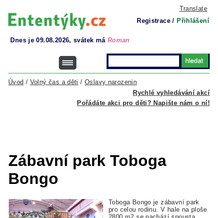
Translate
Registrace
/
Přihlášení
Dnes je 09.08.2026, svátek má
Roman
Úvod
/
Volný čas a děti
/
Oslavy narozenin
Rychlé vyhledávání akcí
Pořádáte akci pro děti? Napište nám o ní!
Zábavní park Toboga
Bongo
Toboga Bongo je zábavní park
pro celou rodinu.
V hale na ploše
2800 m2 se nachází spousta