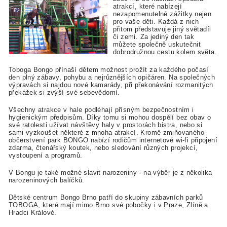
atrakcí, které nabízejí
nezapomenutelné zážitky nejen
pro vaše děti. Každá z nich
přitom představuje jiný světadíl
či zemi. Za jediný den tak
můžete společně uskutečnit
dobrodružnou cestu kolem světa.
Toboga Bongo přínaší dětem možnost prožít za každého počasí
den plný zábavy, pohybu a nejrůznějších opičáren. Na společných
výpravách si najdou nové kamarády, při překonávání rozmanitých
překážek si zvýší své sebevědomí.
Všechny atrakce v hale podléhají přísným bezpečnostním i
hygienickým předpisům. Díky tomu si mohou dospělí bez obav o
své ratolesti užívat návštěvy haly v prostorách bistra, nebo si
sami vyzkoušet některé z mnoha atrakcí. Kromě zmiňovaného
občerstvení park BONGO nabízí rodičům internetové wi-fi připojení
zdarma, čtenářský koutek, nebo sledování různých projekcí,
vystoupení a programů.
V Bongu je také možné slavit narozeniny - na výběr je z několika
narozeninových balíčků.
Dětské centrum Bongo Brno patří do skupiny zábavních parků
TOBOGA, které mají mimo Brno své pobočky i v Praze, Zlíně a
Hradci Králové.