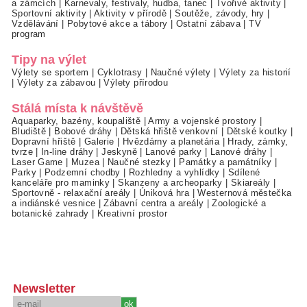
a zámcích
|
Karnevaly, festivaly, hudba, tanec
|
Tvořivé aktivity
|
Sportovní aktivity
|
Aktivity v přírodě
|
Soutěže, závody, hry
|
Vzdělávání
|
Pobytové akce a tábory
|
Ostatní zábava
|
TV
program
Tipy na výlet
Výlety se sportem
|
Cyklotrasy
|
Naučné výlety
|
Výlety za historií
|
Výlety za zábavou
|
Výlety přírodou
Stálá místa k návštěvě
Aquaparky, bazény, koupaliště
|
Army a vojenské prostory
|
Bludiště
|
Bobové dráhy
|
Dětská hřiště venkovní
|
Dětské koutky
|
Dopravní hřiště
|
Galerie
|
Hvězdárny a planetária
|
Hrady, zámky,
tvrze
|
In-line dráhy
|
Jeskyně
|
Lanové parky
|
Lanové dráhy
|
Laser Game
|
Muzea
|
Naučné stezky
|
Památky a památníky
|
Parky
|
Podzemní chodby
|
Rozhledny a vyhlídky
|
Sdílené
kanceláře pro maminky
|
Skanzeny a archeoparky
|
Skiareály
|
Sportovně - relaxační areály
|
Úniková hra
|
Westernová městečka
a indiánské vesnice
|
Zábavní centra a areály
|
Zoologické a
botanické zahrady
|
Kreativní prostor
Newsletter