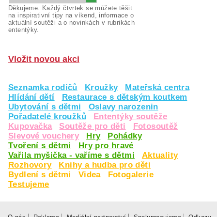
Děkujeme. Každý čtvrtek se můžete těšit
na inspirativní tipy na víkend, informace o
aktuální soutěži a o novinkách v rubrikách
ententýky.
Vložit novou akci
Seznamka rodičů
Kroužky
Mateřská centra
Hlídání dětí
Restaurace s dětským koutkem
Ubytování s dětmi
Oslavy narozenin
Pořadatelé kroužků
Ententýky soutěže
Kupovačka
Soutěže pro děti
Fotosoutěž
Slevové vouchery
Hry
Pohádky
Tvoření s dětmi
Hry pro hravé
Vařila myšička - vaříme s dětmi
Aktuality
Rozhovory
Knihy a hudba pro děti
Bydlení s dětmi
Videa
Fotogalerie
Testujeme