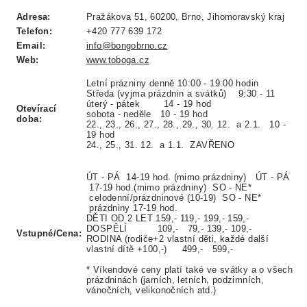
Adresa:
Pražákova 51, 60200, Brno, Jihomoravský kraj
Telefon:
+420 777 639 172
Email:
info@bongobrno.cz
Web:
www.toboga.cz
Letní prázniny denně 10:00 - 19:00 hodin
Středa (vyjma prázdnin a svátků) 9:30 - 11
úterý - pátek 14 - 19 hod
Otevírací
sobota - neděle 10 - 19 hod
doba:
22., 23., 26., 27., 28., 29., 30. 12. a 2.1. 10 -
19 hod
24., 25., 31. 12. a 1.1. ZAVŘENO
ÚT - PÁ 14-19 hod. (mimo prázdniny)
ÚT - PÁ
17-19 hod.(mimo prázdniny)
SO - NE*
celodenní/prázdninové (10-19)
SO - NE*
prázdniny 17-19 hod.
DĚTI OD 2 LET 159,- 119,- 199,- 159,-
DOSPĚLÍ 109,- 79,- 139,- 109,-
Vstupné/Cena:
RODINA (rodiče+2 vlastní děti, každé další
vlastní dítě +100,-) 499,- 599,-
* Víkendové ceny platí také ve svátky a o všech
prázdninách (jarních, letních, podzimních,
vánočních, velikonočních atd.)