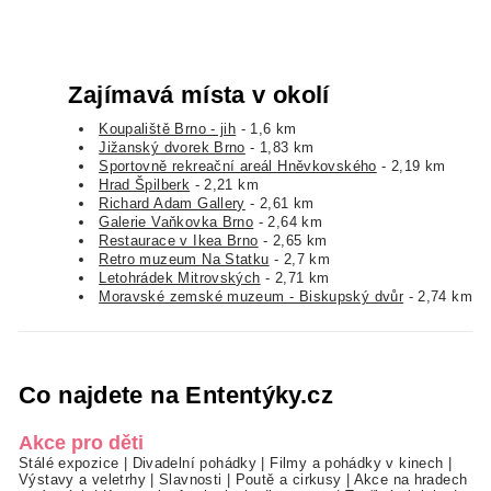
Zajímavá místa v okolí
Koupaliště Brno - jih
- 1,6 km
Jižanský dvorek Brno
- 1,83 km
Sportovně rekreační areál Hněvkovského
- 2,19 km
Hrad Špilberk
- 2,21 km
Richard Adam Gallery
- 2,61 km
Galerie Vaňkovka Brno
- 2,64 km
Restaurace v Ikea Brno
- 2,65 km
Retro muzeum Na Statku
- 2,7 km
Letohrádek Mitrovských
- 2,71 km
Moravské zemské muzeum - Biskupský dvůr
- 2,74 km
Co najdete na Ententýky.cz
Akce pro děti
Stálé expozice
|
Divadelní pohádky
|
Filmy a pohádky v kinech
|
Výstavy a veletrhy
|
Slavnosti
|
Poutě a cirkusy
|
Akce na hradech