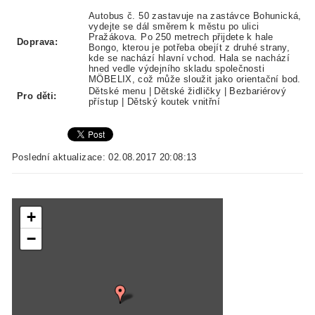
Autobus č. 50 zastavuje na zastávce Bohunická,
vydejte se dál směrem k městu po ulici
Pražákova. Po 250 metrech přijdete k hale
Doprava:
Bongo, kterou je potřeba obejít z druhé strany,
kde se nachází hlavní vchod. Hala se nachází
hned vedle výdejního skladu společnosti
MÖBELIX, což může sloužit jako orientační bod.
Dětské menu | Dětské židličky | Bezbariérový
Pro děti:
přístup | Dětský koutek vnitřní
Poslední aktualizace: 02.08.2017 20:08:13
+
−