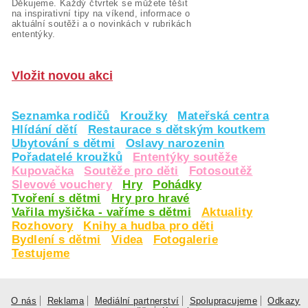
Děkujeme. Každý čtvrtek se můžete těšit
na inspirativní tipy na víkend, informace o
aktuální soutěži a o novinkách v rubrikách
ententýky.
Vložit novou akci
Seznamka rodičů
Kroužky
Mateřská centra
Hlídání dětí
Restaurace s dětským koutkem
Ubytování s dětmi
Oslavy narozenin
Pořadatelé kroužků
Ententýky soutěže
Kupovačka
Soutěže pro děti
Fotosoutěž
Slevové vouchery
Hry
Pohádky
Tvoření s dětmi
Hry pro hravé
Vařila myšička - vaříme s dětmi
Aktuality
Rozhovory
Knihy a hudba pro děti
Bydlení s dětmi
Videa
Fotogalerie
Testujeme
O nás
Reklama
Mediální partnerství
Spolupracujeme
Odkazy