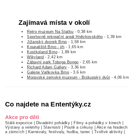
Zajímavá místa v okolí
Retro muzeum Na Statku
- 0,38 km
Sportovně rekreační areál Hněvkovského
- 1,39 km
Jižanský dvorek Brno
- 1,58 km
Koupaliště Brno - jih
- 1,65 km
Kostkoland Brno
- 1,89 km
Wikyland
- 2,42 km
Zábavní park Toboga Bongo
- 2,65 km
Richard Adam Gallery
- 3,36 km
Galerie Vaňkovka Brno
- 3,6 km
Moravské zemské muzeum - Biskupský dvůr
- 4,06 km
Co najdete na Ententýky.cz
Akce pro děti
Stálé expozice
|
Divadelní pohádky
|
Filmy a pohádky v kinech
|
Výstavy a veletrhy
|
Slavnosti
|
Poutě a cirkusy
|
Akce na hradech
a zámcích
|
Karnevaly, festivaly, hudba, tanec
|
Tvořivé aktivity
|