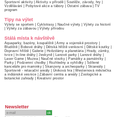
Sportovní aktivity
|
Aktivity v přírodě
|
Soutěže, závody, hry
|
Vzdělávání
|
Pobytové akce a tábory
|
Ostatní zábava
|
TV
program
Tipy na výlet
Výlety se sportem
|
Cyklotrasy
|
Naučné výlety
|
Výlety za historií
|
Výlety za zábavou
|
Výlety přírodou
Stálá místa k návštěvě
Aquaparky, bazény, koupaliště
|
Army a vojenské prostory
|
Bludiště
|
Bobové dráhy
|
Dětská hřiště venkovní
|
Dětské koutky
|
Dopravní hřiště
|
Galerie
|
Hvězdárny a planetária
|
Hrady, zámky,
tvrze
|
In-line dráhy
|
Jeskyně
|
Lanové parky
|
Lanové dráhy
|
Laser Game
|
Muzea
|
Naučné stezky
|
Památky a památníky
|
Parky
|
Podzemní chodby
|
Rozhledny a vyhlídky
|
Sdílené
kanceláře pro maminky
|
Skanzeny a archeoparky
|
Skiareály
|
Sportovně - relaxační areály
|
Úniková hra
|
Westernová městečka
a indiánské vesnice
|
Zábavní centra a areály
|
Zoologické a
botanické zahrady
|
Kreativní prostor
Newsletter