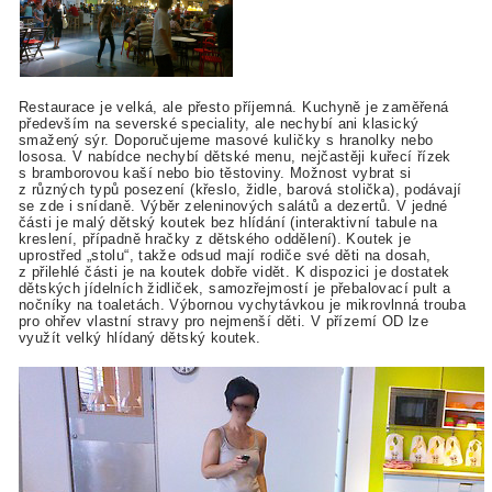
Restaurace je velká, ale přesto příjemná. Kuchyně je zaměřená
především na severské speciality, ale nechybí ani klasický
smažený sýr. Doporučujeme masové kuličky s hranolky nebo
lososa. V nabídce nechybí dětské menu, nejčastěji kuřecí řízek
s bramborovou kaší nebo bio těstoviny. Možnost vybrat si
z různých typů posezení (křeslo, židle, barová stolička), podávají
se zde i snídaně. Výběr zeleninových salátů a dezertů. V jedné
části je malý dětský koutek bez hlídání (interaktivní tabule na
kreslení, případně hračky z dětského oddělení). Koutek je
uprostřed „stolu“, takže odsud mají rodiče své děti na dosah,
z přilehlé části je na koutek dobře vidět. K dispozici je dostatek
dětských jídelních židliček, samozřejmostí je přebalovací pult a
nočníky na toaletách. Výbornou vychytávkou je mikrovlnná trouba
pro ohřev vlastní stravy pro nejmenší děti. V přízemí OD lze
využít velký hlídaný dětský koutek.