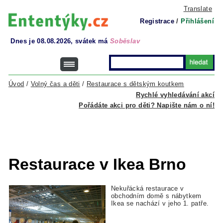
Translate
Registrace
/
Přihlášení
Dnes je 08.08.2026, svátek má
Soběslav
Úvod
/
Volný čas a děti
/
Restaurace s dětským koutkem
Rychlé vyhledávání akcí
Pořádáte akci pro děti? Napište nám o ní!
Restaurace v Ikea Brno
Nekuřácká restaurace v
obchodním domě s nábytkem
Ikea se nachází v jeho 1. patře.