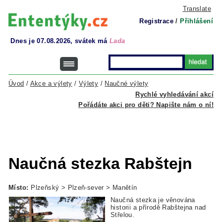
Translate
Registrace
/
Přihlášení
Dnes je 07.08.2026, svátek má
Lada
Úvod
/
Akce a výlety
/
Výlety
/
Naučné výlety
Rychlé vyhledávání akcí
Pořádáte akci pro děti? Napište nám o ní!
Naučná stezka Rabštejn
Místo:
Plzeňský > Plzeň-sever > Manětín
Naučná stezka je věnována
historii a přírodě Rabštejna nad
Střelou.