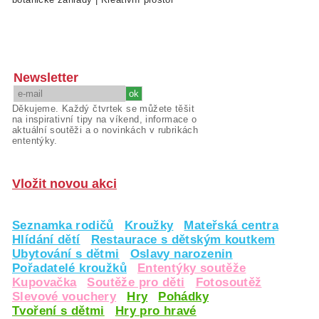
Newsletter
Děkujeme. Každý čtvrtek se můžete těšit
na inspirativní tipy na víkend, informace o
aktuální soutěži a o novinkách v rubrikách
ententýky.
Vložit novou akci
Seznamka rodičů
Kroužky
Mateřská centra
Hlídání dětí
Restaurace s dětským koutkem
Ubytování s dětmi
Oslavy narozenin
Pořadatelé kroužků
Ententýky soutěže
Kupovačka
Soutěže pro děti
Fotosoutěž
Slevové vouchery
Hry
Pohádky
Tvoření s dětmi
Hry pro hravé