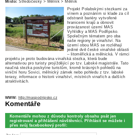
Místo:
Středočeský > Mělník > Mělník
Projekt Polabskými stezkami za
vínem a poznáním si klade za cíl
odstranit bariéry vytvořené
hranicemi krajů a obnovit
provázanost území MAS
Vyhlídky a MAS Podřipsko.
Společným tématem pro oba
naše regiony je vinařství. Na
území obou MAS se rozléhají
jediné dvě české vinařské oblasti
– litoměřická a mělnická. V rámci
projektu je proto budována vinařská stezka, která bude
alternativou pro turisty projíždějící po tzv. Labské magistrále. Tato
naučná stezka poskytne turistům, kromě krásných pohledů na
viniční horu Sovici, mělnický zámek nebo pohledu z tzv. labské
terasy, informace o historii vinařství, místních vinařích a dalších
atraktivitách.
WWW:
http://maspodripsko.cz
Komentáře
Komentáře mohou z důvodu kontroly obsahu psát jen
registrovaní a přihlášení návštěvníci. Přihlásit se můžete i
přes svůj facebookový profil: