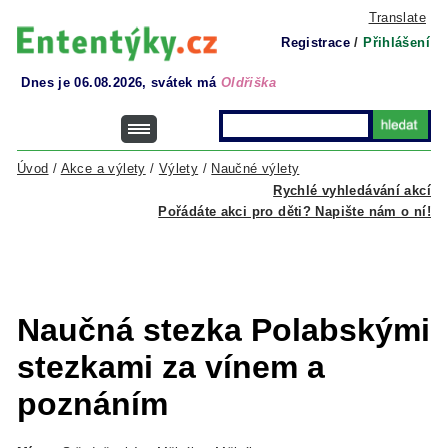
Translate
Registrace
/
Přihlášení
Dnes je 06.08.2026, svátek má
Oldřiška
Úvod
/
Akce a výlety
/
Výlety
/
Naučné výlety
Rychlé vyhledávání akcí
Pořádáte akci pro děti? Napište nám o ní!
Naučná stezka Polabskými
stezkami za vínem a
poznáním