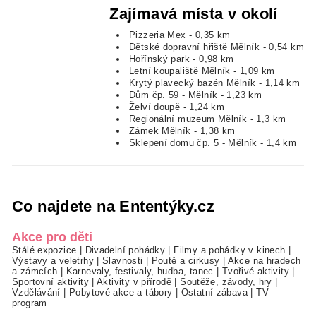
Zajímavá místa v okolí
Pizzeria Mex
- 0,35 km
Dětské dopravní hřiště Mělník
- 0,54 km
Hořínský park
- 0,98 km
Letní koupaliště Mělník
- 1,09 km
Krytý plavecký bazén Mělník
- 1,14 km
Dům čp. 59 - Mělník
- 1,23 km
Želví doupě
- 1,24 km
Regionální muzeum Mělník
- 1,3 km
Zámek Mělník
- 1,38 km
Sklepení domu čp. 5 - Mělník
- 1,4 km
Co najdete na Ententýky.cz
Akce pro děti
Stálé expozice
|
Divadelní pohádky
|
Filmy a pohádky v kinech
|
Výstavy a veletrhy
|
Slavnosti
|
Poutě a cirkusy
|
Akce na hradech
a zámcích
|
Karnevaly, festivaly, hudba, tanec
|
Tvořivé aktivity
|
Sportovní aktivity
|
Aktivity v přírodě
|
Soutěže, závody, hry
|
Vzdělávání
|
Pobytové akce a tábory
|
Ostatní zábava
|
TV
program