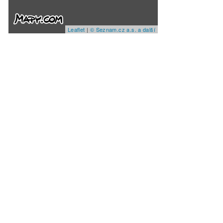
Leaflet
|
© Seznam.cz a.s. a další