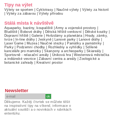
Tipy na výlet
Výlety se sportem
|
Cyklotrasy
|
Naučné výlety
|
Výlety za historií
|
Výlety za zábavou
|
Výlety přírodou
Stálá místa k návštěvě
Aquaparky, bazény, koupaliště
|
Army a vojenské prostory
|
Bludiště
|
Bobové dráhy
|
Dětská hřiště venkovní
|
Dětské koutky
|
Dopravní hřiště
|
Galerie
|
Hvězdárny a planetária
|
Hrady, zámky,
tvrze
|
In-line dráhy
|
Jeskyně
|
Lanové parky
|
Lanové dráhy
|
Laser Game
|
Muzea
|
Naučné stezky
|
Památky a památníky
|
Parky
|
Podzemní chodby
|
Rozhledny a vyhlídky
|
Sdílené
kanceláře pro maminky
|
Skanzeny a archeoparky
|
Skiareály
|
Sportovně - relaxační areály
|
Úniková hra
|
Westernová městečka
a indiánské vesnice
|
Zábavní centra a areály
|
Zoologické a
botanické zahrady
|
Kreativní prostor
Newsletter
Děkujeme. Každý čtvrtek se můžete těšit
na inspirativní tipy na víkend, informace o
aktuální soutěži a o novinkách v rubrikách
ententýky.