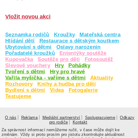
Vložit novou akci
Seznamka rodičů
Kroužky
Mateřská centra
Hlídání dětí
Restaurace s dětským koutkem
Ubytování s dětmi
Oslavy narozenin
Pořadatelé kroužků
Ententýky soutěže
Kupovačka
Soutěže pro děti
Fotosoutěž
Slevové vouchery
Hry
Pohádky
Tvoření s dětmi
Hry pro hravé
Vařila myšička - vaříme s dětmi
Aktuality
Rozhovory
Knihy a hudba pro děti
Bydlení s dětmi
Videa
Fotogalerie
Testujeme
O nás
Reklama
Mediální partnerství
Spolupracujeme
Odkazy
pro rodiče
Kontakt
Za správnost informací nemůžeme ručit, v čase může dojít ke
změnám. Vždy si proto prosím pro jistotu zkontrolujte aktuálnost