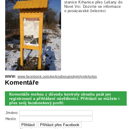
stanice Krhanice přes Lešany do
Nové Vsi. Dozvíte se informace
o posázavské železnici.
WWW:
www.facebook.com/pg/podlesanskymlyn/photos
Komentáře
Komentáře mohou z důvodu kontroly obsahu psát jen
registrovaní a přihlášení návštěvníci. Přihlásit se můžete i
přes svůj facebookový profil:
Jméno:
Heslo: