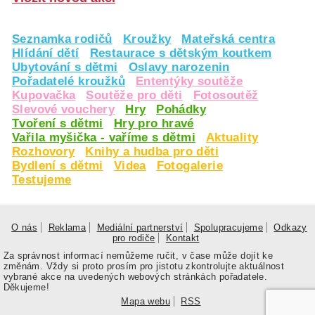
Seznamka rodičů
Kroužky
Mateřská centra
Hlídání dětí
Restaurace s dětským koutkem
Ubytování s dětmi
Oslavy narozenin
Pořadatelé kroužků
Ententýky soutěže
Kupovačka
Soutěže pro děti
Fotosoutěž
Slevové vouchery
Hry
Pohádky
Tvoření s dětmi
Hry pro hravé
Vařila myšička - vaříme s dětmi
Aktuality
Rozhovory
Knihy a hudba pro děti
Bydlení s dětmi
Videa
Fotogalerie
Testujeme
O nás
Reklama
Mediální partnerství
Spolupracujeme
Odkazy
pro rodiče
Kontakt
Za správnost informací nemůžeme ručit, v čase může dojít ke
změnám. Vždy si proto prosím pro jistotu zkontrolujte aktuálnost
vybrané akce na uvedených webových stránkách pořadatele.
Děkujeme!
Mapa webu
RSS