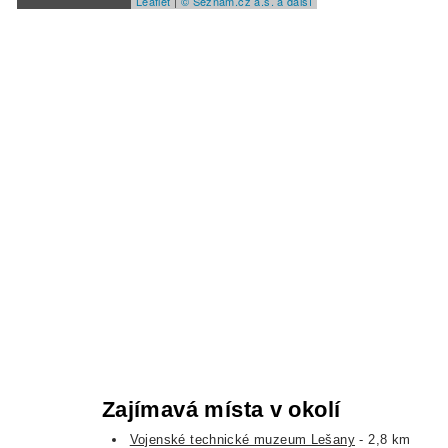
Leaflet
|
© Seznam.cz a.s. a další
Zajímavá místa v okolí
Vojenské technické muzeum Lešany
- 2,8 km