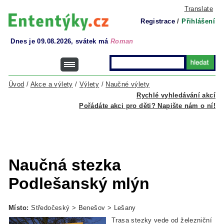
Translate
Registrace
/
Přihlášení
Dnes je 09.08.2026, svátek má
Roman
Úvod
/
Akce a výlety
/
Výlety
/
Naučné výlety
Rychlé vyhledávání akcí
Pořádáte akci pro děti? Napište nám o ní!
Naučná stezka
Podlešanský mlýn
Místo:
Středočeský > Benešov > Lešany
Trasa stezky vede od železniční