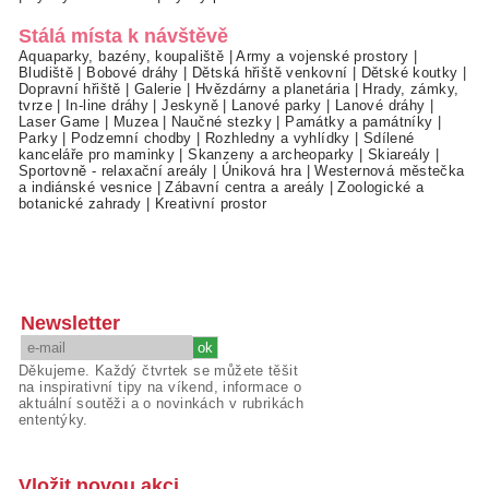
Stálá místa k návštěvě
Aquaparky, bazény, koupaliště
|
Army a vojenské prostory
|
Bludiště
|
Bobové dráhy
|
Dětská hřiště venkovní
|
Dětské koutky
|
Dopravní hřiště
|
Galerie
|
Hvězdárny a planetária
|
Hrady, zámky,
tvrze
|
In-line dráhy
|
Jeskyně
|
Lanové parky
|
Lanové dráhy
|
Laser Game
|
Muzea
|
Naučné stezky
|
Památky a památníky
|
Parky
|
Podzemní chodby
|
Rozhledny a vyhlídky
|
Sdílené
kanceláře pro maminky
|
Skanzeny a archeoparky
|
Skiareály
|
Sportovně - relaxační areály
|
Úniková hra
|
Westernová městečka
a indiánské vesnice
|
Zábavní centra a areály
|
Zoologické a
botanické zahrady
|
Kreativní prostor
Newsletter
Děkujeme. Každý čtvrtek se můžete těšit
na inspirativní tipy na víkend, informace o
aktuální soutěži a o novinkách v rubrikách
ententýky.
Vložit novou akci