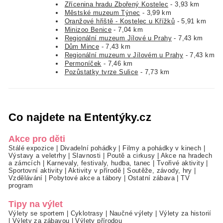
Zřícenina hradu Zbořený Kostelec
- 3,93 km
Městské muzeum Týnec
- 3,99 km
Oranžové hřiště - Kostelec u Křížků
- 5,91 km
Minizoo Benice
- 7,04 km
Regionální muzeum Jílové u Prahy
- 7,43 km
Dům Mince
- 7,43 km
Regionální muzeum v Jílovém u Prahy
- 7,43 km
Permoníček
- 7,46 km
Pozůstatky tvrze Sulice
- 7,73 km
Co najdete na Ententýky.cz
Akce pro děti
Stálé expozice
|
Divadelní pohádky
|
Filmy a pohádky v kinech
|
Výstavy a veletrhy
|
Slavnosti
|
Poutě a cirkusy
|
Akce na hradech
a zámcích
|
Karnevaly, festivaly, hudba, tanec
|
Tvořivé aktivity
|
Sportovní aktivity
|
Aktivity v přírodě
|
Soutěže, závody, hry
|
Vzdělávání
|
Pobytové akce a tábory
|
Ostatní zábava
|
TV
program
Tipy na výlet
Výlety se sportem
|
Cyklotrasy
|
Naučné výlety
|
Výlety za historií
|
Výlety za zábavou
|
Výlety přírodou