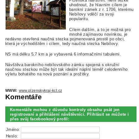
Plzeňska navštívit. Není těžké
uhodnout, že hlavním cílem je
barokní zámek z r. 1706, kterému
Nebílovy vděčí za svoji
popularitu.
Cílem dalším, a to je možná pro
mnohé zajímavou novinkou, je
nedávno otevřená naučná stezka pojmenovaná prostě po obci,
která je východištěm i cílem, tedy naučná stezka Nebílovy.
NS má délku 5,7 km a je vybavená 6 informačními tabulemi.
Návštěva barokního nebílovského zámku spojená s okružní
naučnou stezkou může být tak ideální náplní téměř celodenního
výletu bohatého na nová poznání a prožitky.
WWW:
www.plzenskykraj-kct.cz
Komentáře
Komentáře mohou z důvodu kontroly obsahu psát jen
registrovaní a přihlášení návštěvníci. Přihlásit se můžete i
přes svůj facebookový profil:
Jméno:
Heslo: