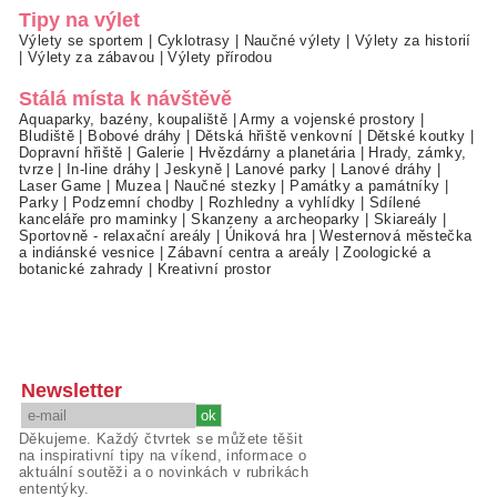
Tipy na výlet
Výlety se sportem
|
Cyklotrasy
|
Naučné výlety
|
Výlety za historií
|
Výlety za zábavou
|
Výlety přírodou
Stálá místa k návštěvě
Aquaparky, bazény, koupaliště
|
Army a vojenské prostory
|
Bludiště
|
Bobové dráhy
|
Dětská hřiště venkovní
|
Dětské koutky
|
Dopravní hřiště
|
Galerie
|
Hvězdárny a planetária
|
Hrady, zámky,
tvrze
|
In-line dráhy
|
Jeskyně
|
Lanové parky
|
Lanové dráhy
|
Laser Game
|
Muzea
|
Naučné stezky
|
Památky a památníky
|
Parky
|
Podzemní chodby
|
Rozhledny a vyhlídky
|
Sdílené
kanceláře pro maminky
|
Skanzeny a archeoparky
|
Skiareály
|
Sportovně - relaxační areály
|
Úniková hra
|
Westernová městečka
a indiánské vesnice
|
Zábavní centra a areály
|
Zoologické a
botanické zahrady
|
Kreativní prostor
Newsletter
Děkujeme. Každý čtvrtek se můžete těšit
na inspirativní tipy na víkend, informace o
aktuální soutěži a o novinkách v rubrikách
ententýky.