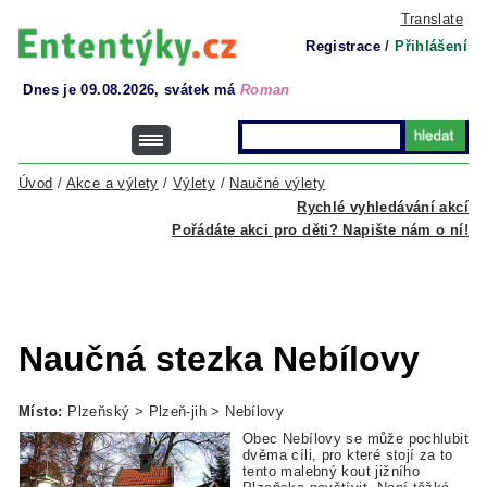
Translate
Registrace
/
Přihlášení
Dnes je 09.08.2026, svátek má
Roman
Úvod
/
Akce a výlety
/
Výlety
/
Naučné výlety
Rychlé vyhledávání akcí
Pořádáte akci pro děti? Napište nám o ní!
Naučná stezka Nebílovy
Místo:
Plzeňský > Plzeň-jih > Nebílovy
Obec Nebílovy se může pochlubit
dvěma cíli, pro které stojí za to
tento malebný kout jižního