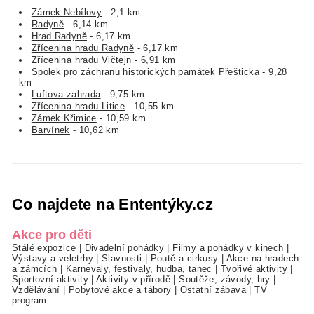
Zámek Nebílovy
- 2,1 km
Radyně
- 6,14 km
Hrad Radyně
- 6,17 km
Zřícenina hradu Radyně
- 6,17 km
Zřícenina hradu Vlčtejn
- 6,91 km
Spolek pro záchranu historických památek Přešticka
- 9,28
km
Luftova zahrada
- 9,75 km
Zřícenina hradu Litice
- 10,55 km
Zámek Křimice
- 10,59 km
Barvínek
- 10,62 km
Co najdete na Ententýky.cz
Akce pro děti
Stálé expozice
|
Divadelní pohádky
|
Filmy a pohádky v kinech
|
Výstavy a veletrhy
|
Slavnosti
|
Poutě a cirkusy
|
Akce na hradech
a zámcích
|
Karnevaly, festivaly, hudba, tanec
|
Tvořivé aktivity
|
Sportovní aktivity
|
Aktivity v přírodě
|
Soutěže, závody, hry
|
Vzdělávání
|
Pobytové akce a tábory
|
Ostatní zábava
|
TV
program