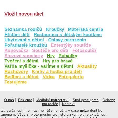
Vložit novou akci
Seznamka rodičů
Kroužky
Mateřská centra
Hlídání dětí
Restaurace s dětským koutkem
Ubytování s dětmi
Oslavy narozenin
Pořadatelé kroužků
Ententýky soutěže
Kupovačka
Soutěže pro děti
Fotosoutěž
Slevové vouchery
Hry
Pohádky
Tvoření s dětmi
Hry pro hravé
Vařila myšička - vaříme s dětmi
Aktuality
Rozhovory
Knihy a hudba pro děti
Bydlení s dětmi
Videa
Fotogalerie
Testujeme
O nás
Reklama
Mediální partnerství
Spolupracujeme
Odkazy
pro rodiče
Kontakt
Za správnost informací nemůžeme ručit, v čase může dojít ke
změnám. Vždy si proto prosím pro jistotu zkontrolujte aktuálnost