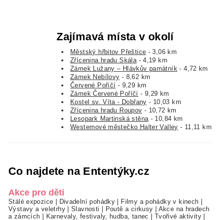
Zajímavá místa v okolí
Městský hřbitov Přeštice
- 3,06 km
Zřícenina hradu Skála
- 4,19 km
Zámek Lužany – Hlávkův památník
- 4,72 km
Zámek Nebílovy
- 8,62 km
Červené Poříčí
- 9,29 km
Zámek Červené Poříčí
- 9,29 km
Kostel sv. Víta - Dobřany
- 10,03 km
Zřícenina hradu Roupov
- 10,72 km
Lesopark Martinská stěna
- 10,84 km
Westernové městečko Halter Valley
- 11,11 km
Co najdete na Ententýky.cz
Akce pro děti
Stálé expozice
|
Divadelní pohádky
|
Filmy a pohádky v kinech
|
Výstavy a veletrhy
|
Slavnosti
|
Poutě a cirkusy
|
Akce na hradech
a zámcích
|
Karnevaly, festivaly, hudba, tanec
|
Tvořivé aktivity
|