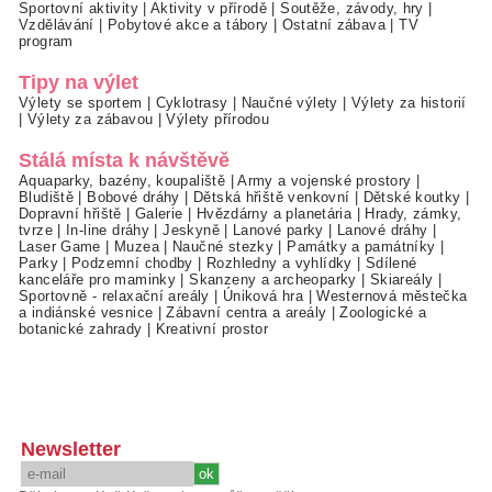
Sportovní aktivity
|
Aktivity v přírodě
|
Soutěže, závody, hry
|
Vzdělávání
|
Pobytové akce a tábory
|
Ostatní zábava
|
TV
program
Tipy na výlet
Výlety se sportem
|
Cyklotrasy
|
Naučné výlety
|
Výlety za historií
|
Výlety za zábavou
|
Výlety přírodou
Stálá místa k návštěvě
Aquaparky, bazény, koupaliště
|
Army a vojenské prostory
|
Bludiště
|
Bobové dráhy
|
Dětská hřiště venkovní
|
Dětské koutky
|
Dopravní hřiště
|
Galerie
|
Hvězdárny a planetária
|
Hrady, zámky,
tvrze
|
In-line dráhy
|
Jeskyně
|
Lanové parky
|
Lanové dráhy
|
Laser Game
|
Muzea
|
Naučné stezky
|
Památky a památníky
|
Parky
|
Podzemní chodby
|
Rozhledny a vyhlídky
|
Sdílené
kanceláře pro maminky
|
Skanzeny a archeoparky
|
Skiareály
|
Sportovně - relaxační areály
|
Úniková hra
|
Westernová městečka
a indiánské vesnice
|
Zábavní centra a areály
|
Zoologické a
botanické zahrady
|
Kreativní prostor
Newsletter