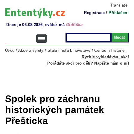
Translate
Registrace
/
Přihlášení
Dnes je 06.08.2026, svátek má
Oldřiška
Úvod
/
Akce a výlety
/
Stálá místa k návštěvě
/
Centrum historie
Rychlé vyhledávání akcí
Pořádáte akci pro děti? Napište nám o ní!
Spolek pro záchranu
historických památek
Přešticka