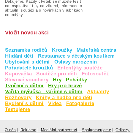
Děkujeme. Každý čtvrtek se můžete těšit
na inspirativní tipy na víkend, informace o
aktuální soutěži a o novinkách v rubrikách
ententýky.
Vložit novou akci
Seznamka rodičů
Kroužky
Mateřská centra
Hlídání dětí
Restaurace s dětským koutkem
Ubytování s dětmi
Oslavy narozenin
Pořadatelé kroužků
Ententýky soutěže
Kupovačka
Soutěže pro děti
Fotosoutěž
Slevové vouchery
Hry
Pohádky
Tvoření s dětmi
Hry pro hravé
Vařila myšička - vaříme s dětmi
Aktuality
Rozhovory
Knihy a hudba pro děti
Bydlení s dětmi
Videa
Fotogalerie
Testujeme
O nás
Reklama
Mediální partnerství
Spolupracujeme
Odkazy