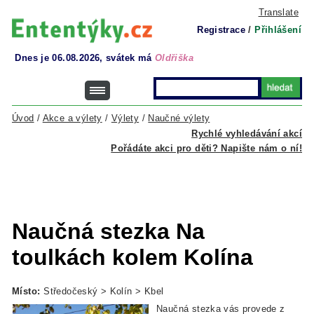
Translate
Registrace
/
Přihlášení
Dnes je 06.08.2026, svátek má
Oldřiška
Úvod
/
Akce a výlety
/
Výlety
/
Naučné výlety
Rychlé vyhledávání akcí
Pořádáte akci pro děti? Napište nám o ní!
Naučná stezka Na
toulkách kolem Kolína
Místo:
Středočeský > Kolín > Kbel
Naučná stezka vás provede z