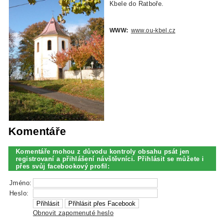
Kbele do Ratboře.
WWW:
www.ou-kbel.cz
Komentáře
Komentáře mohou z důvodu kontroly obsahu psát jen
registrovaní a přihlášení návštěvníci. Přihlásit se můžete i
přes svůj facebookový profil:
Jméno:
Heslo:
Obnovit zapomenuté heslo