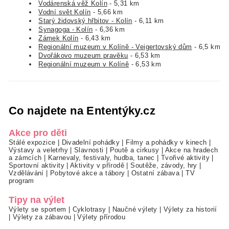
Vodárenská věž Kolín
- 5,31 km
Vodní svět Kolín
- 5,66 km
Starý židovský hřbitov - Kolín
- 6,11 km
Synagoga - Kolín
- 6,36 km
Zámek Kolín
- 6,43 km
Regionální muzeum v Kolíně - Veigertovský dům
- 6,5 km
Dvořákovo muzeum pravěku
- 6,53 km
Regionální muzeum v Kolíně
- 6,53 km
Co najdete na Ententýky.cz
Akce pro děti
Stálé expozice
|
Divadelní pohádky
|
Filmy a pohádky v kinech
|
Výstavy a veletrhy
|
Slavnosti
|
Poutě a cirkusy
|
Akce na hradech
a zámcích
|
Karnevaly, festivaly, hudba, tanec
|
Tvořivé aktivity
|
Sportovní aktivity
|
Aktivity v přírodě
|
Soutěže, závody, hry
|
Vzdělávání
|
Pobytové akce a tábory
|
Ostatní zábava
|
TV
program
Tipy na výlet
Výlety se sportem
|
Cyklotrasy
|
Naučné výlety
|
Výlety za historií
|
Výlety za zábavou
|
Výlety přírodou