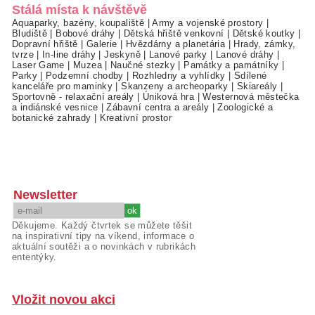
Stálá místa k návštěvě
Aquaparky, bazény, koupaliště
|
Army a vojenské prostory
|
Bludiště
|
Bobové dráhy
|
Dětská hřiště venkovní
|
Dětské koutky
|
Dopravní hřiště
|
Galerie
|
Hvězdárny a planetária
|
Hrady, zámky,
tvrze
|
In-line dráhy
|
Jeskyně
|
Lanové parky
|
Lanové dráhy
|
Laser Game
|
Muzea
|
Naučné stezky
|
Památky a památníky
|
Parky
|
Podzemní chodby
|
Rozhledny a vyhlídky
|
Sdílené
kanceláře pro maminky
|
Skanzeny a archeoparky
|
Skiareály
|
Sportovně - relaxační areály
|
Úniková hra
|
Westernová městečka
a indiánské vesnice
|
Zábavní centra a areály
|
Zoologické a
botanické zahrady
|
Kreativní prostor
Newsletter
Děkujeme. Každý čtvrtek se můžete těšit
na inspirativní tipy na víkend, informace o
aktuální soutěži a o novinkách v rubrikách
ententýky.
Vložit novou akci