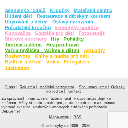
Seznamka rodičů
Kroužky
Mateřská centra
Hlídání dětí
Restaurace s dětským koutkem
Ubytování s dětmi
Oslavy narozenin
Pořadatelé kroužků
Ententýky soutěže
Kupovačka
Soutěže pro děti
Fotosoutěž
Slevové vouchery
Hry
Pohádky
Tvoření s dětmi
Hry pro hravé
Vařila myšička - vaříme s dětmi
Aktuality
Rozhovory
Knihy a hudba pro děti
Bydlení s dětmi
Videa
Fotogalerie
Testujeme
O nás
Reklama
Mediální partnerství
Spolupracujeme
Odkazy
pro rodiče
Kontakt
Za správnost informací nemůžeme ručit, v čase může dojít ke
změnám. Vždy si proto prosím pro jistotu zkontrolujte aktuálnost
vybrané akce na uvedených webových stránkách pořadatele.
Děkujeme!
Mapa webu
RSS
© Ententýky.cz 2006 - 2026