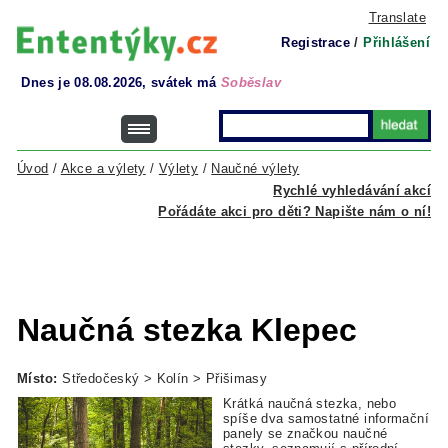
Translate
Registrace
/
Přihlášení
Dnes je 08.08.2026, svátek má
Soběslav
Úvod
/
Akce a výlety
/
Výlety
/
Naučné výlety
Rychlé vyhledávání akcí
Pořádáte akci pro děti? Napište nám o ní!
Naučná stezka Klepec
Místo:
Středočeský > Kolín > Přišimasy
Krátká naučná stezka, nebo
spíše dva samostatné informační
panely se značkou naučné