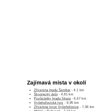
Zajímavá místa v okolí
Zřícenina hradu Šember
- 4,1 km
Škvorecký dvůr
- 4,81 km
Pozůstatky hradu Skara
- 6,67 km
Vyšehořovická tvrz
- 6,95 km
Zřícenina tvrze Vyšehořovice
- 7,06 km