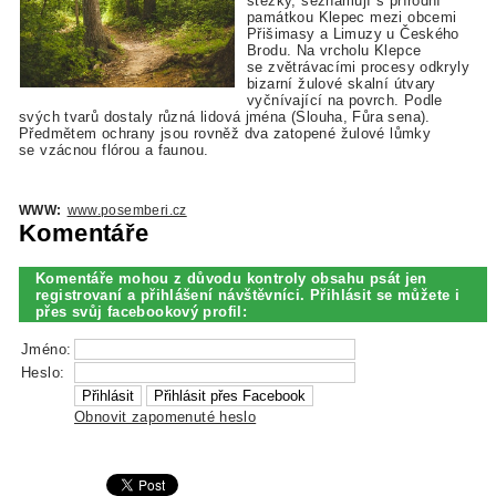
stezky, seznamují s přírodní
památkou Klepec mezi obcemi
Přišimasy a Limuzy u Českého
Brodu. Na vrcholu Klepce
se zvětrávacími procesy odkryly
bizarní žulové skalní útvary
vyčnívající na povrch. Podle
svých tvarů dostaly různá lidová jména (Slouha, Fůra sena).
Předmětem ochrany jsou rovněž dva zatopené žulové lůmky
se vzácnou flórou a faunou.
WWW:
www.posemberi.cz
Komentáře
Komentáře mohou z důvodu kontroly obsahu psát jen
registrovaní a přihlášení návštěvníci. Přihlásit se můžete i
přes svůj facebookový profil:
Jméno:
Heslo:
Obnovit zapomenuté heslo