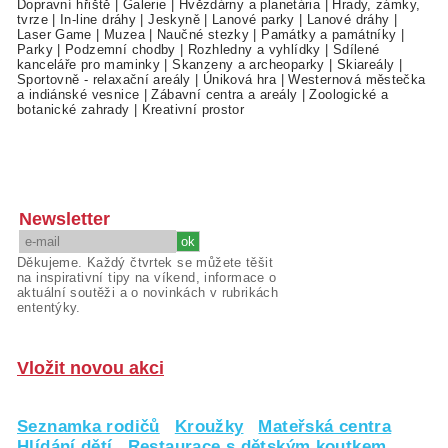
Dopravní hřiště
|
Galerie
|
Hvězdárny a planetária
|
Hrady, zámky,
tvrze
|
In-line dráhy
|
Jeskyně
|
Lanové parky
|
Lanové dráhy
|
Laser Game
|
Muzea
|
Naučné stezky
|
Památky a památníky
|
Parky
|
Podzemní chodby
|
Rozhledny a vyhlídky
|
Sdílené
kanceláře pro maminky
|
Skanzeny a archeoparky
|
Skiareály
|
Sportovně - relaxační areály
|
Úniková hra
|
Westernová městečka
a indiánské vesnice
|
Zábavní centra a areály
|
Zoologické a
botanické zahrady
|
Kreativní prostor
Newsletter
Děkujeme. Každý čtvrtek se můžete těšit
na inspirativní tipy na víkend, informace o
aktuální soutěži a o novinkách v rubrikách
ententýky.
Vložit novou akci
Seznamka rodičů
Kroužky
Mateřská centra
Hlídání dětí
Restaurace s dětským koutkem