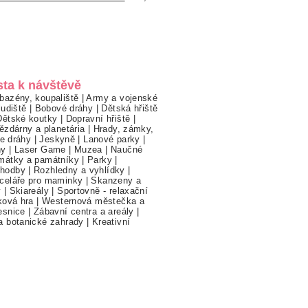
sta k návštěvě
bazény, koupaliště
|
Army a vojenské
ludiště
|
Bobové dráhy
|
Dětská hřiště
Dětské koutky
|
Dopravní hřiště
|
ězdárny a planetária
|
Hrady, zámky,
ne dráhy
|
Jeskyně
|
Lanové parky
|
hy
|
Laser Game
|
Muzea
|
Naučné
mátky a památníky
|
Parky
|
hodby
|
Rozhledny a vyhlídky
|
celáře pro maminky
|
Skanzeny a
y
|
Skiareály
|
Sportovně - relaxační
ková hra
|
Westernová městečka a
esnice
|
Zábavní centra a areály
|
a botanické zahrady
|
Kreativní