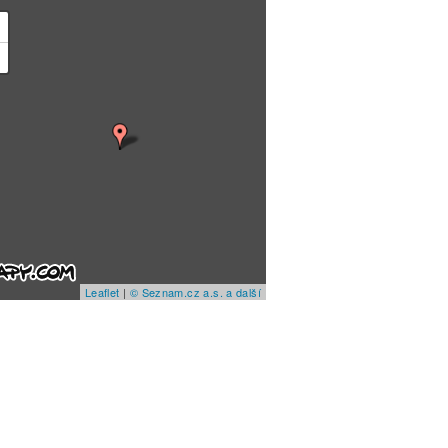
+
−
Leaflet
|
© Seznam.cz a.s. a další