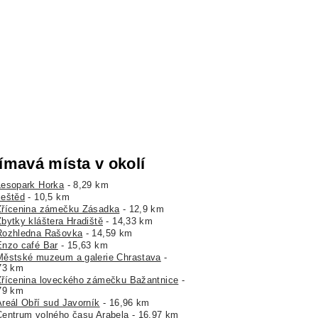
ímavá místa v okolí
Lesopark Horka
- 8,29 km
Ještěd
- 10,5 km
Zřícenina zámečku Zásadka
- 12,9 km
Zbytky kláštera Hradiště
- 14,33 km
Rozhledna Rašovka
- 14,59 km
Enzo café Bar
- 15,63 km
Městské muzeum a galerie Chrastava
-
73 km
Zřícenina loveckého zámečku Bažantnice
-
79 km
Areál Obří sud Javorník
- 16,96 km
Centrum volného času Arabela
- 16,97 km