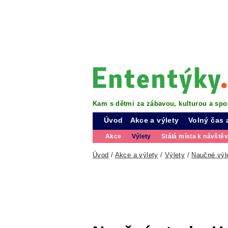
Kam s dětmi za zábavou, kulturou a spo
Úvod
Akce a výlety
Volný čas 
Akce
Výlety
Stálá místa k návště
Úvod
/
Akce a výlety
/
Výlety
/
Naučné výl