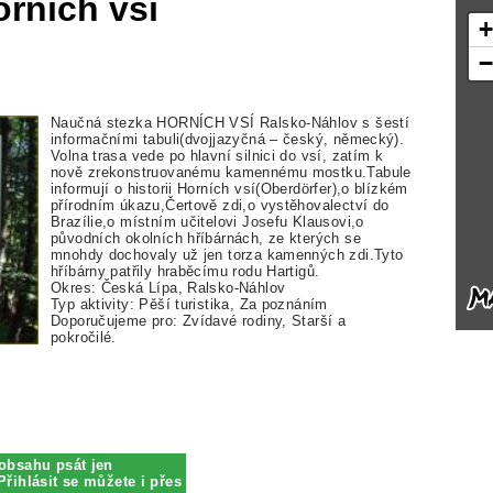
rních vsí
Naučná stezka HORNÍCH VSÍ Ralsko-Náhlov s šestí
informačními tabuli(dvojjazyčná – český, německý).
Volna trasa vede po hlavní silnici do vsí, zatím k
nově zrekonstruovanému kamennému mostku.Tabule
informují o historii Horních vsí(Oberdörfer),o blízkém
přírodním úkazu,Čertově zdi,o vystěhovalectví do
Brazílie,o místním učitelovi Josefu Klausovi,o
původních okolních hříbárnách, ze kterých se
mnohdy dochovaly už jen torza kamenných zdi.Tyto
hříbárny patřily hraběcímu rodu Hartigů.
Okres: Česká Lípa, Ralsko-Náhlov
Typ aktivity: Pěší turistika, Za poznáním
Doporučujeme pro: Zvídavé rodiny, Starší a
pokročilé.
obsahu psát jen
Přihlásit se můžete i přes