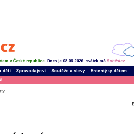
rtem v České republice.
Dnes je 08.08.2026, svátek má
Soběslav
a děti
Zpravodajství
Soutěže a slevy
Ententýky dětem
vě
ety
P