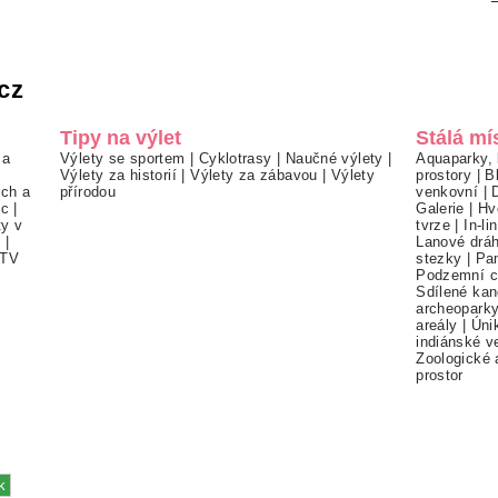
cz
Tipy na výlet
Stálá mí
 a
Výlety se sportem
|
Cyklotrasy
|
Naučné výlety
|
Aquaparky, 
Výlety za historií
|
Výlety za zábavou
|
Výlety
prostory
|
B
ch a
přírodou
venkovní
|
ec
|
Galerie
|
Hv
ty v
tvrze
|
In-li
í
|
Lanové drá
TV
stezky
|
Pa
Podzemní c
Sdílené kan
archeopark
areály
|
Úni
indiánské v
Zoologické 
prostor