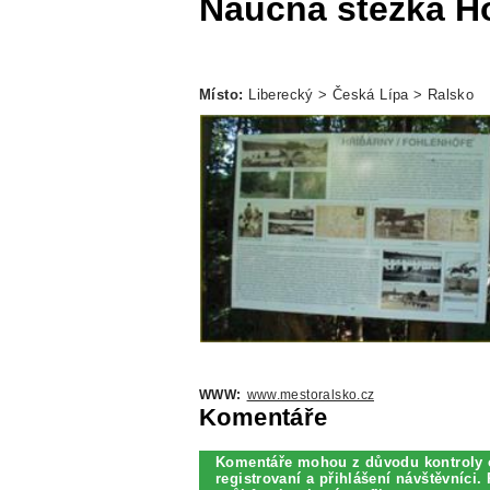
Naučná stezka Ho
Místo:
Liberecký > Česká Lípa > Ralsko
WWW:
www.mestoralsko.cz
Komentáře
Komentáře mohou z důvodu kontroly 
registrovaní a přihlášení návštěvníci. 