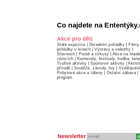
Co najdete na Ententýky.
Akce pro děti
Stálé expozice
|
Divadelní pohádky
|
Filmy
pohádky v kinech
|
Výstavy a veletrhy
|
Slavnosti
|
Poutě a cirkusy
|
Akce na hrade
zámcích
|
Karnevaly, festivaly, hudba, tan
Tvořivé aktivity
|
Sportovní aktivity
|
Aktivi
přírodě
|
Soutěže, závody, hry
|
Vzděláván
Pobytové akce a tábory
|
Ostatní zábava
|
program
Newsletter