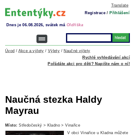
Translate
Registrace
/
Přihlášení
Dnes je 06.08.2026, svátek má
Oldřiška
Úvod
/
Akce a výlety
/
Výlety
/
Naučné výlety
Rychlé vyhledávání akcí
Pořádáte akci pro děti? Napište nám o ní!
Naučná stezka Haldy
Mayrau
Místo:
Středočeský > Kladno > Vinařice
V obci Vinařice u Kladna můžete