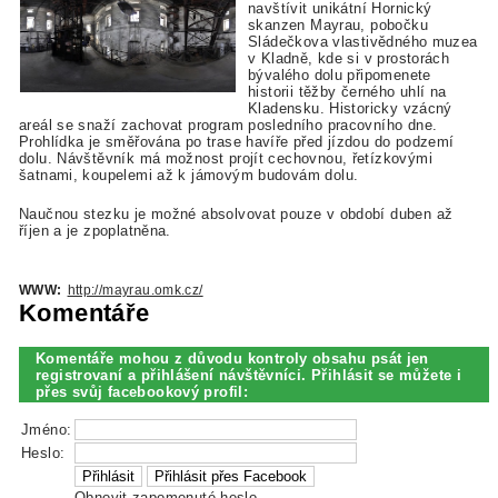
navštívit unikátní Hornický
skanzen Mayrau, pobočku
Sládečkova vlastivědného muzea
v Kladně, kde si v prostorách
bývalého dolu připomenete
historii těžby černého uhlí na
Kladensku. Historicky vzácný
areál se snaží zachovat program posledního pracovního dne.
Prohlídka je směřována po trase havíře před jízdou do podzemí
dolu. Návštěvník má možnost projít cechovnou, řetízkovými
šatnami, koupelemi až k jámovým budovám dolu.
Naučnou stezku je možné absolvovat pouze v období duben až
říjen a je zpoplatněna.
WWW:
http://mayrau.omk.cz/
Komentáře
Komentáře mohou z důvodu kontroly obsahu psát jen
registrovaní a přihlášení návštěvníci. Přihlásit se můžete i
přes svůj facebookový profil:
Jméno:
Heslo:
Obnovit zapomenuté heslo