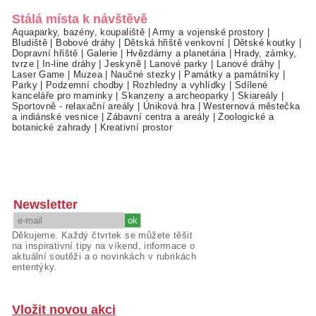
Stálá místa k návštěvě
Aquaparky, bazény, koupaliště
|
Army a vojenské prostory
|
Bludiště
|
Bobové dráhy
|
Dětská hřiště venkovní
|
Dětské koutky
|
Dopravní hřiště
|
Galerie
|
Hvězdárny a planetária
|
Hrady, zámky,
tvrze
|
In-line dráhy
|
Jeskyně
|
Lanové parky
|
Lanové dráhy
|
Laser Game
|
Muzea
|
Naučné stezky
|
Památky a památníky
|
Parky
|
Podzemní chodby
|
Rozhledny a vyhlídky
|
Sdílené
kanceláře pro maminky
|
Skanzeny a archeoparky
|
Skiareály
|
Sportovně - relaxační areály
|
Úniková hra
|
Westernová městečka
a indiánské vesnice
|
Zábavní centra a areály
|
Zoologické a
botanické zahrady
|
Kreativní prostor
Newsletter
Děkujeme. Každý čtvrtek se můžete těšit
na inspirativní tipy na víkend, informace o
aktuální soutěži a o novinkách v rubrikách
ententýky.
Vložit novou akci