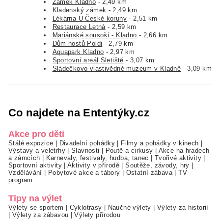
Zámek Kladno
- 2,49 km
Kladenský zámek
- 2,49 km
Lékárna U České koruny
- 2,51 km
Restaurace Letná
- 2,59 km
Mariánské sousoší - Kladno
- 2,66 km
Dům hostů Poldi
- 2,79 km
Aquapark Kladno
- 2,97 km
Sportovní areál Sletiště
- 3,07 km
Sládečkovo vlastivědné muzeum v Kladně
- 3,09 km
Co najdete na Ententýky.cz
Akce pro děti
Stálé expozice
|
Divadelní pohádky
|
Filmy a pohádky v kinech
|
Výstavy a veletrhy
|
Slavnosti
|
Poutě a cirkusy
|
Akce na hradech
a zámcích
|
Karnevaly, festivaly, hudba, tanec
|
Tvořivé aktivity
|
Sportovní aktivity
|
Aktivity v přírodě
|
Soutěže, závody, hry
|
Vzdělávání
|
Pobytové akce a tábory
|
Ostatní zábava
|
TV
program
Tipy na výlet
Výlety se sportem
|
Cyklotrasy
|
Naučné výlety
|
Výlety za historií
|
Výlety za zábavou
|
Výlety přírodou