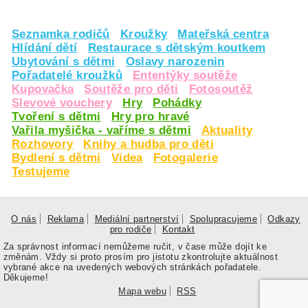
Seznamka rodičů
Kroužky
Mateřská centra
Hlídání dětí
Restaurace s dětským koutkem
Ubytování s dětmi
Oslavy narozenin
Pořadatelé kroužků
Ententýky soutěže
Kupovačka
Soutěže pro děti
Fotosoutěž
Slevové vouchery
Hry
Pohádky
Tvoření s dětmi
Hry pro hravé
Vařila myšička - vaříme s dětmi
Aktuality
Rozhovory
Knihy a hudba pro děti
Bydlení s dětmi
Videa
Fotogalerie
Testujeme
O nás
Reklama
Mediální partnerství
Spolupracujeme
Odkazy
pro rodiče
Kontakt
Za správnost informací nemůžeme ručit, v čase může dojít ke
změnám. Vždy si proto prosím pro jistotu zkontrolujte aktuálnost
vybrané akce na uvedených webových stránkách pořadatele.
Děkujeme!
Mapa webu
RSS