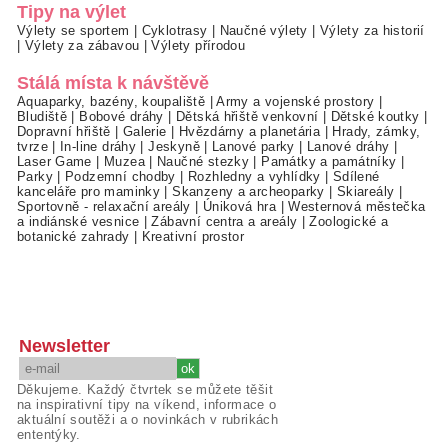
Tipy na výlet
Výlety se sportem
|
Cyklotrasy
|
Naučné výlety
|
Výlety za historií
|
Výlety za zábavou
|
Výlety přírodou
Stálá místa k návštěvě
Aquaparky, bazény, koupaliště
|
Army a vojenské prostory
|
Bludiště
|
Bobové dráhy
|
Dětská hřiště venkovní
|
Dětské koutky
|
Dopravní hřiště
|
Galerie
|
Hvězdárny a planetária
|
Hrady, zámky,
tvrze
|
In-line dráhy
|
Jeskyně
|
Lanové parky
|
Lanové dráhy
|
Laser Game
|
Muzea
|
Naučné stezky
|
Památky a památníky
|
Parky
|
Podzemní chodby
|
Rozhledny a vyhlídky
|
Sdílené
kanceláře pro maminky
|
Skanzeny a archeoparky
|
Skiareály
|
Sportovně - relaxační areály
|
Úniková hra
|
Westernová městečka
a indiánské vesnice
|
Zábavní centra a areály
|
Zoologické a
botanické zahrady
|
Kreativní prostor
Newsletter
Děkujeme. Každý čtvrtek se můžete těšit
na inspirativní tipy na víkend, informace o
aktuální soutěži a o novinkách v rubrikách
ententýky.