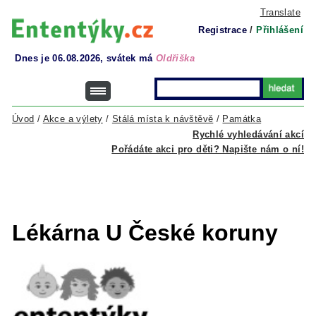
Translate
Registrace
/
Přihlášení
Dnes je 06.08.2026, svátek má
Oldřiška
Úvod
/
Akce a výlety
/
Stálá místa k návštěvě
/
Památka
Rychlé vyhledávání akcí
Pořádáte akci pro děti? Napište nám o ní!
Lékárna U České koruny