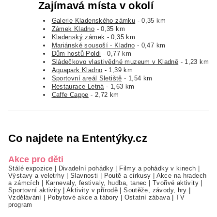
Zajímavá místa v okolí
Galerie Kladenského zámku
- 0,35 km
Zámek Kladno
- 0,35 km
Kladenský zámek
- 0,35 km
Mariánské sousoší - Kladno
- 0,47 km
Dům hostů Poldi
- 0,77 km
Sládečkovo vlastivědné muzeum v Kladně
- 1,23 km
Aquapark Kladno
- 1,39 km
Sportovní areál Sletiště
- 1,54 km
Restaurace Letná
- 1,63 km
Caffe Cappe
- 2,72 km
Co najdete na Ententýky.cz
Akce pro děti
Stálé expozice
|
Divadelní pohádky
|
Filmy a pohádky v kinech
|
Výstavy a veletrhy
|
Slavnosti
|
Poutě a cirkusy
|
Akce na hradech
a zámcích
|
Karnevaly, festivaly, hudba, tanec
|
Tvořivé aktivity
|
Sportovní aktivity
|
Aktivity v přírodě
|
Soutěže, závody, hry
|
Vzdělávání
|
Pobytové akce a tábory
|
Ostatní zábava
|
TV
program