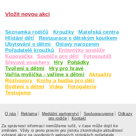
Vložit novou akci
Seznamka rodičů
Kroužky
Mateřská centra
Hlídání dětí
Restaurace s dětským koutkem
Ubytování s dětmi
Oslavy narozenin
Pořadatelé kroužků
Ententýky soutěže
Kupovačka
Soutěže pro děti
Fotosoutěž
Slevové vouchery
Hry
Pohádky
Tvoření s dětmi
Hry pro hravé
Vařila myšička - vaříme s dětmi
Aktuality
Rozhovory
Knihy a hudba pro děti
Bydlení s dětmi
Videa
Fotogalerie
Testujeme
O nás
Reklama
Mediální partnerství
Spolupracujeme
Odkazy
pro rodiče
Kontakt
Za správnost informací nemůžeme ručit, v čase může dojít ke
změnám. Vždy si proto prosím pro jistotu zkontrolujte aktuálnost
vybrané akce na uvedených webových stránkách pořadatele.