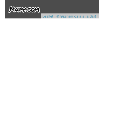
Leaflet
|
© Seznam.cz a.s. a další