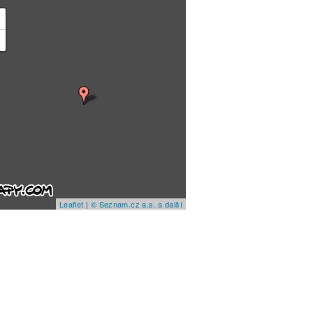
+
−
Leaflet
|
© Seznam.cz a.s. a další