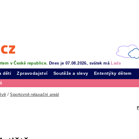
rtem v České republice.
Dnes je 07.08.2026, svátek má
Lada
a děti
Zpravodajství
Soutěže a slevy
Ententýky dětem
vě
ěvě
/
Sportovně relaxační areál
P