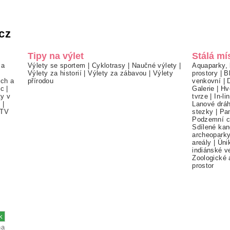
cz
Tipy na výlet
Stálá mí
 a
Výlety se sportem
|
Cyklotrasy
|
Naučné výlety
|
Aquaparky, 
Výlety za historií
|
Výlety za zábavou
|
Výlety
prostory
|
B
ch a
přírodou
venkovní
|
ec
|
Galerie
|
Hv
ty v
tvrze
|
In-li
í
|
Lanové drá
TV
stezky
|
Pa
Podzemní c
Sdílené kan
archeopark
areály
|
Úni
indiánské v
Zoologické 
prostor
na