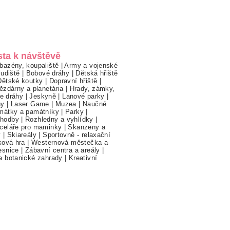
sta k návštěvě
bazény, koupaliště
|
Army a vojenské
ludiště
|
Bobové dráhy
|
Dětská hřiště
Dětské koutky
|
Dopravní hřiště
|
ězdárny a planetária
|
Hrady, zámky,
ne dráhy
|
Jeskyně
|
Lanové parky
|
hy
|
Laser Game
|
Muzea
|
Naučné
mátky a památníky
|
Parky
|
hodby
|
Rozhledny a vyhlídky
|
celáře pro maminky
|
Skanzeny a
y
|
Skiareály
|
Sportovně - relaxační
ková hra
|
Westernová městečka a
esnice
|
Zábavní centra a areály
|
a botanické zahrady
|
Kreativní