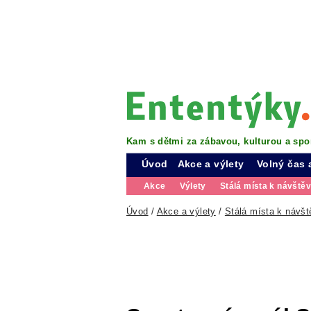
Kam s dětmi za zábavou, kulturou a spo
Úvod
Akce a výlety
Volný čas 
Akce
Výlety
Stálá místa k návště
Úvod
/
Akce a výlety
/
Stálá místa k návšt