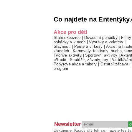
Co najdete na Ententýky.
Akce pro děti
Stálé expozice
|
Divadelní pohádky
|
Filmy
pohádky v kinech
|
Výstavy a veletrhy
|
Slavnosti
|
Poutě a cirkusy
|
Akce na hrade
zámcích
|
Karnevaly, festivaly, hudba, tan
Tvořivé aktivity
|
Sportovní aktivity
|
Aktivi
přírodě
|
Soutěže, závody, hry
|
Vzděláván
Pobytové akce a tábory
|
Ostatní zábava
|
program
Newsletter
Děkujeme. Každý čtvrtek se můžete těšit 