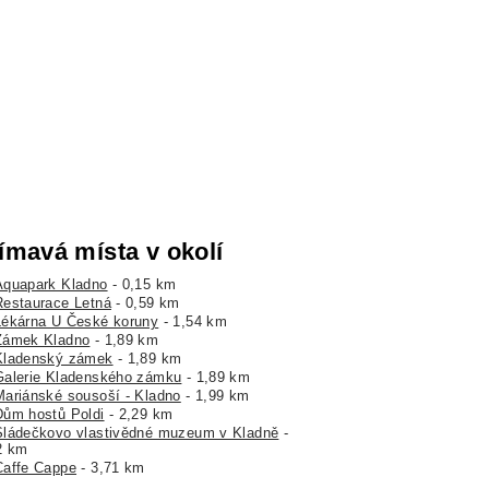
ímavá místa v okolí
Aquapark Kladno
- 0,15 km
Restaurace Letná
- 0,59 km
Lékárna U České koruny
- 1,54 km
Zámek Kladno
- 1,89 km
Kladenský zámek
- 1,89 km
Galerie Kladenského zámku
- 1,89 km
Mariánské sousoší - Kladno
- 1,99 km
Dům hostů Poldi
- 2,29 km
Sládečkovo vlastivědné muzeum v Kladně
-
2 km
Caffe Cappe
- 3,71 km