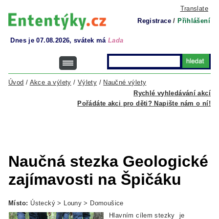
Translate
Registrace
/
Přihlášení
Dnes je 07.08.2026, svátek má
Lada
Úvod
/
Akce a výlety
/
Výlety
/
Naučné výlety
Rychlé vyhledávání akcí
Pořádáte akci pro děti? Napište nám o ní!
Naučná stezka Geologické
zajímavosti na Špičáku
Místo:
Ústecký > Louny > Domoušice
Hlavním cílem stezky je