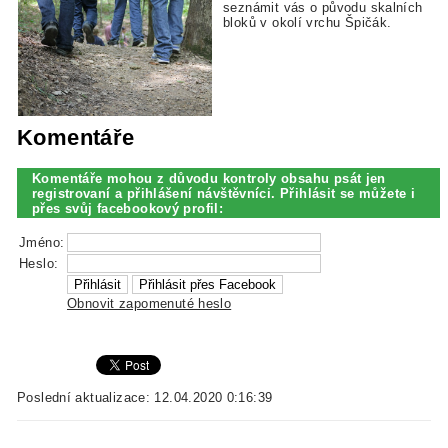
seznámit vás o původu skalních
bloků v okolí vrchu Špičák.
Komentáře
Komentáře mohou z důvodu kontroly obsahu psát jen
registrovaní a přihlášení návštěvníci. Přihlásit se můžete i
přes svůj facebookový profil:
Jméno:
Heslo:
Obnovit zapomenuté heslo
Poslední aktualizace: 12.04.2020 0:16:39