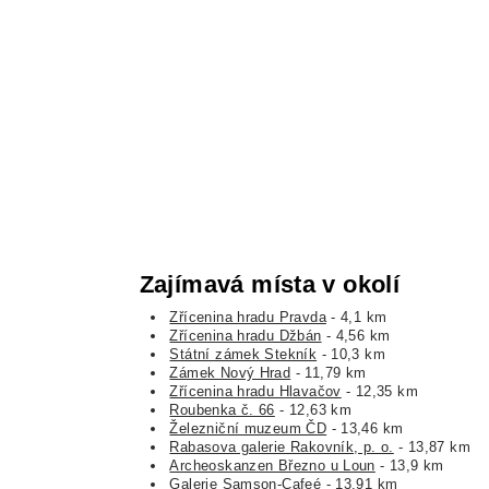
Zajímavá místa v okolí
Zřícenina hradu Pravda
- 4,1 km
Zřícenina hradu Džbán
- 4,56 km
Státní zámek Stekník
- 10,3 km
Zámek Nový Hrad
- 11,79 km
Zřícenina hradu Hlavačov
- 12,35 km
Roubenka č. 66
- 12,63 km
Železniční muzeum ČD
- 13,46 km
Rabasova galerie Rakovník, p. o.
- 13,87 km
Archeoskanzen Březno u Loun
- 13,9 km
Galerie Samson-Cafeé
- 13,91 km