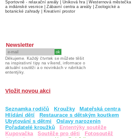
Sportovně - relaxační areály
|
Úniková hra
|
Westernová městečka
a indiánské vesnice
|
Zábavní centra a areály
|
Zoologické a
botanické zahrady
|
Kreativní prostor
Newsletter
Děkujeme. Každý čtvrtek se můžete těšit
na inspirativní tipy na víkend, informace o
aktuální soutěži a o novinkách v rubrikách
ententýky.
Vložit novou akci
Seznamka rodičů
Kroužky
Mateřská centra
Hlídání dětí
Restaurace s dětským koutkem
Ubytování s dětmi
Oslavy narozenin
Pořadatelé kroužků
Ententýky soutěže
Kupovačka
Soutěže pro děti
Fotosoutěž