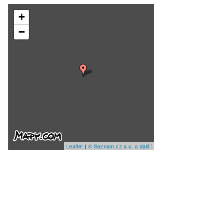
+
−
Leaflet
|
© Seznam.cz a.s. a další