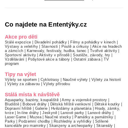
Co najdete na Ententýky.cz
Akce pro děti
Stálé expozice
|
Divadelní pohádky
|
Filmy a pohádky v kinech
|
Výstavy a veletrhy
|
Slavnosti
|
Poutě a cirkusy
|
Akce na hradech
a zámcích
|
Karnevaly, festivaly, hudba, tanec
|
Tvořivé aktivity
|
Sportovní aktivity
|
Aktivity v přírodě
|
Soutěže, závody, hry
|
Vzdělávání
|
Pobytové akce a tábory
|
Ostatní zábava
|
TV
program
Tipy na výlet
Výlety se sportem
|
Cyklotrasy
|
Naučné výlety
|
Výlety za historií
|
Výlety za zábavou
|
Výlety přírodou
Stálá místa k návštěvě
Aquaparky, bazény, koupaliště
|
Army a vojenské prostory
|
Bludiště
|
Bobové dráhy
|
Dětská hřiště venkovní
|
Dětské koutky
|
Dopravní hřiště
|
Galerie
|
Hvězdárny a planetária
|
Hrady, zámky,
tvrze
|
In-line dráhy
|
Jeskyně
|
Lanové parky
|
Lanové dráhy
|
Laser Game
|
Muzea
|
Naučné stezky
|
Památky a památníky
|
Parky
|
Podzemní chodby
|
Rozhledny a vyhlídky
|
Sdílené
kanceláře pro maminky
|
Skanzeny a archeoparky
|
Skiareály
|