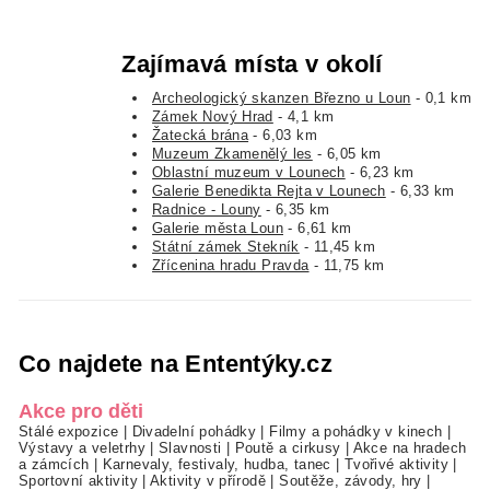
Zajímavá místa v okolí
Archeologický skanzen Březno u Loun
- 0,1 km
Zámek Nový Hrad
- 4,1 km
Žatecká brána
- 6,03 km
Muzeum Zkamenělý les
- 6,05 km
Oblastní muzeum v Lounech
- 6,23 km
Galerie Benedikta Rejta v Lounech
- 6,33 km
Radnice - Louny
- 6,35 km
Galerie města Loun
- 6,61 km
Státní zámek Stekník
- 11,45 km
Zřícenina hradu Pravda
- 11,75 km
Co najdete na Ententýky.cz
Akce pro děti
Stálé expozice
|
Divadelní pohádky
|
Filmy a pohádky v kinech
|
Výstavy a veletrhy
|
Slavnosti
|
Poutě a cirkusy
|
Akce na hradech
a zámcích
|
Karnevaly, festivaly, hudba, tanec
|
Tvořivé aktivity
|
Sportovní aktivity
|
Aktivity v přírodě
|
Soutěže, závody, hry
|