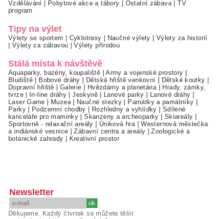
Vzdělávání
|
Pobytové akce a tábory
|
Ostatní zábava
|
TV
program
Tipy na výlet
Výlety se sportem
|
Cyklotrasy
|
Naučné výlety
|
Výlety za historií
|
Výlety za zábavou
|
Výlety přírodou
Stálá místa k návštěvě
Aquaparky, bazény, koupaliště
|
Army a vojenské prostory
|
Bludiště
|
Bobové dráhy
|
Dětská hřiště venkovní
|
Dětské koutky
|
Dopravní hřiště
|
Galerie
|
Hvězdárny a planetária
|
Hrady, zámky,
tvrze
|
In-line dráhy
|
Jeskyně
|
Lanové parky
|
Lanové dráhy
|
Laser Game
|
Muzea
|
Naučné stezky
|
Památky a památníky
|
Parky
|
Podzemní chodby
|
Rozhledny a vyhlídky
|
Sdílené
kanceláře pro maminky
|
Skanzeny a archeoparky
|
Skiareály
|
Sportovně - relaxační areály
|
Úniková hra
|
Westernová městečka
a indiánské vesnice
|
Zábavní centra a areály
|
Zoologické a
botanické zahrady
|
Kreativní prostor
Newsletter
Děkujeme. Každý čtvrtek se můžete těšit