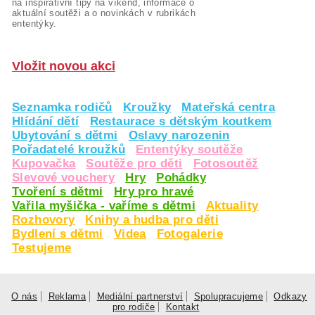
na inspirativní tipy na víkend, informace o
aktuální soutěži a o novinkách v rubrikách
ententýky.
Vložit novou akci
Seznamka rodičů
Kroužky
Mateřská centra
Hlídání dětí
Restaurace s dětským koutkem
Ubytování s dětmi
Oslavy narozenin
Pořadatelé kroužků
Ententýky soutěže
Kupovačka
Soutěže pro děti
Fotosoutěž
Slevové vouchery
Hry
Pohádky
Tvoření s dětmi
Hry pro hravé
Vařila myšička - vaříme s dětmi
Aktuality
Rozhovory
Knihy a hudba pro děti
Bydlení s dětmi
Videa
Fotogalerie
Testujeme
O nás
Reklama
Mediální partnerství
Spolupracujeme
Odkazy
pro rodiče
Kontakt