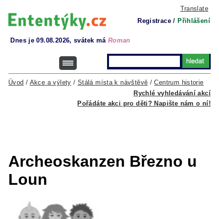
Translate
Registrace
/
Přihlášení
Dnes je 09.08.2026, svátek má
Roman
Úvod
/
Akce a výlety
/
Stálá místa k návštěvě
/
Centrum historie
Rychlé vyhledávání akcí
Pořádáte akci pro děti? Napište nám o ní!
Archeoskanzen Březno u
Loun