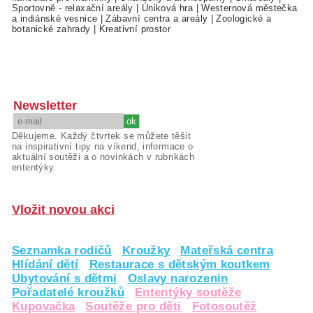
Sportovně - relaxační areály
|
Úniková hra
|
Westernová městečka
a indiánské vesnice
|
Zábavní centra a areály
|
Zoologické a
botanické zahrady
|
Kreativní prostor
Newsletter
Děkujeme. Každý čtvrtek se můžete těšit
na inspirativní tipy na víkend, informace o
aktuální soutěži a o novinkách v rubrikách
ententýky.
Vložit novou akci
Seznamka rodičů
Kroužky
Mateřská centra
Hlídání dětí
Restaurace s dětským koutkem
Ubytování s dětmi
Oslavy narozenin
Pořadatelé kroužků
Ententýky soutěže
Kupovačka
Soutěže pro děti
Fotosoutěž