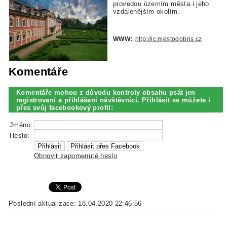
provedou územím města i jeho
vzdálenějším okolím.
WWW:
http://ic.mestodobris.cz
Komentáře
Komentáře mohou z důvodu kontroly obsahu psát jen
registrovaní a přihlášení návštěvníci. Přihlásit se můžete i
přes svůj facebookový profil:
Jméno:
Heslo:
Obnovit zapomenuté heslo
Poslední aktualizace: 18.04.2020 22:46:56