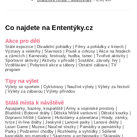
Co najdete na Ententýky.cz
Akce pro děti
Stálé expozice
|
Divadelní pohádky
|
Filmy a pohádky v kinech
|
Výstavy a veletrhy
|
Slavnosti
|
Poutě a cirkusy
|
Akce na hradech
a zámcích
|
Karnevaly, festivaly, hudba, tanec
|
Tvořivé aktivity
|
Sportovní aktivity
|
Aktivity v přírodě
|
Soutěže, závody, hry
|
Vzdělávání
|
Pobytové akce a tábory
|
Ostatní zábava
|
TV
program
Tipy na výlet
Výlety se sportem
|
Cyklotrasy
|
Naučné výlety
|
Výlety za historií
|
Výlety za zábavou
|
Výlety přírodou
Stálá místa k návštěvě
Aquaparky, bazény, koupaliště
|
Army a vojenské prostory
|
Bludiště
|
Bobové dráhy
|
Dětská hřiště venkovní
|
Dětské koutky
|
Dopravní hřiště
|
Galerie
|
Hvězdárny a planetária
|
Hrady, zámky,
tvrze
|
In-line dráhy
|
Jeskyně
|
Lanové parky
|
Lanové dráhy
|
Laser Game
|
Muzea
|
Naučné stezky
|
Památky a památníky
|
Parky
|
Podzemní chodby
|
Rozhledny a vyhlídky
|
Sdílené
kanceláře pro maminky
|
Skanzeny a archeoparky
|
Skiareály
|