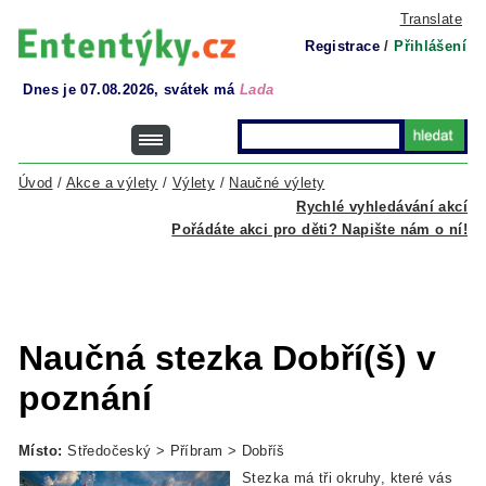
Translate
Registrace
/
Přihlášení
Dnes je 07.08.2026, svátek má
Lada
Úvod
/
Akce a výlety
/
Výlety
/
Naučné výlety
Rychlé vyhledávání akcí
Pořádáte akci pro děti? Napište nám o ní!
Naučná stezka Dobří(š) v
poznání
Místo:
Středočeský > Příbram > Dobříš
Stezka má tři okruhy, které vás