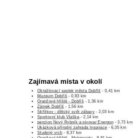
Zajímavá místa v okolí
Okrašlovací spolek města Dobříš
- 0,41 km
Muzeum Dobříš
- 0,83 km
Oranžové hřiště - Dobříš
- 1,36 km
Zámek Dobříš
- 1,56 km
Skřítkov - dětský svět zábavy
- 2,03 km
Sportovní klub Vlaška
- 2,14 km
penzion Nový Rybník a pivovar Energon
- 3,73 km
Ukázková přírodní zahrada Inspirace
- 6,35 km
Studený vrch
- 8,37 km
Oranžové hřiště - Mokrovraty
- 8,81 km