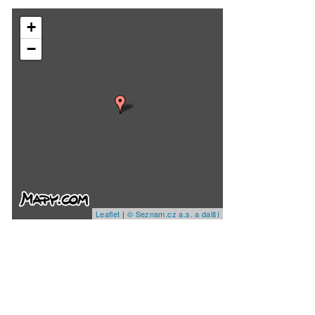
+
−
Leaflet
|
© Seznam.cz a.s. a další