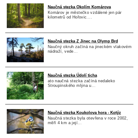
Naučná stezka Okolím Komárova
Komárov je městečko vzdálené jen pár
kilometrů od Hořovic....
Naučná stezka Z Jinec na Olymp Brd
Naučný okruh začíná na jineckém vlakovém
nádraží, vede...
Naučná stezka Údolí ticha
ato naučná stezka začíná nedaleko
Stroupínského mlýna u...
Naučná stezka Koukolova hora - Kotýz
Naučná stezka byla otevřena v roce 2002,
měří 4 km a její...