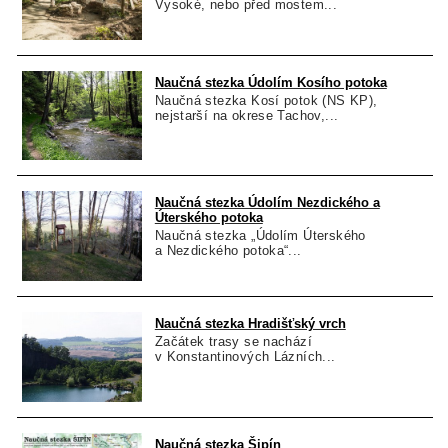
Vysoké, nebo před mostem...
Naučná stezka Údolím Kosího potoka
Naučná stezka Kosí potok (NS KP),
nejstarší na okrese Tachov,...
Naučná stezka Údolím Nezdického a
Úterského potoka
Naučná stezka „Údolím Úterského
a Nezdického potoka“...
Naučná stezka Hradišťský vrch
Začátek trasy se nachází
v Konstantinových Lázních...
Naučná stezka Šipín