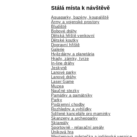
Stálá místa k návštěvě
Aquaparky, bazény, koupaliště
Army a vojenské prostory
Bludiště
Bobové dráhy
Dětská hřiště venkovní
Dětské koutky
Dopravní hřiště
Galerie
Hvězdárny a planetária
Hrady, zámky, tvrze
In-line dráhy
Jeskyně
Lanové parky
Lanové dráhy
Laser Game
Muzea
Naučné stezky
Památky a památníky
Parky
Podzemní chodby
Rozhledny a vyhlídky
Sdílené kanceláře pro maminky
Skanzeny a archeoparky
Skiareály
Sportovně - relaxační areály
Úniková hra
Westernová městečka a indiánské vesnice