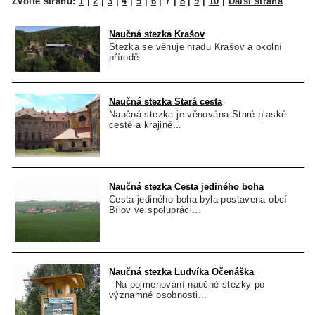
Zvolte stranu:
1
|
2
|
3
|
4
|
5
|
6
|
7
|
8
|
9
|
10
|
Další strana
Naučná stezka Krašov
Stezka se věnuje hradu Krašov a okolní
přírodě.
Naučná stezka Stará cesta
Naučná stezka je věnována Staré plaské
cestě a krajině...
Naučná stezka Cesta jediného boha
Cesta jediného boha byla postavena obcí
Bílov ve spolupráci...
Naučná stezka Ludvíka Očenáška
Na pojmenování naučné stezky po
významné osobnosti...