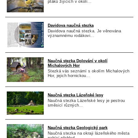
ptáků žijících v okolí...
Davidova naučná stezka
Davidova naučná stezka. Je věnována
významnému rodákovi...
Naučná stezka Dolování v okolí
Michalových Hor
Stezká vás seznámí s okolím Michalových
Hor, jejich hornickou...
Naučná stezka Lázeňské lesy
Naučná stezka Lázeňské lesy je pestrou
směsicí různých...
Naučná stezka Geologický park
Naučná stezka na okraji lázeňského města
nabízí přehled...