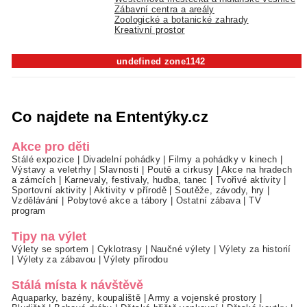
Zábavní centra a areály
Zoologické a botanické zahrady
Kreativní prostor
undefined zone1142
Co najdete na Ententýky.cz
Akce pro děti
Stálé expozice
|
Divadelní pohádky
|
Filmy a pohádky v kinech
|
Výstavy a veletrhy
|
Slavnosti
|
Poutě a cirkusy
|
Akce na hradech
a zámcích
|
Karnevaly, festivaly, hudba, tanec
|
Tvořivé aktivity
|
Sportovní aktivity
|
Aktivity v přírodě
|
Soutěže, závody, hry
|
Vzdělávání
|
Pobytové akce a tábory
|
Ostatní zábava
|
TV
program
Tipy na výlet
Výlety se sportem
|
Cyklotrasy
|
Naučné výlety
|
Výlety za historií
|
Výlety za zábavou
|
Výlety přírodou
Stálá místa k návštěvě
Aquaparky, bazény, koupaliště
|
Army a vojenské prostory
|