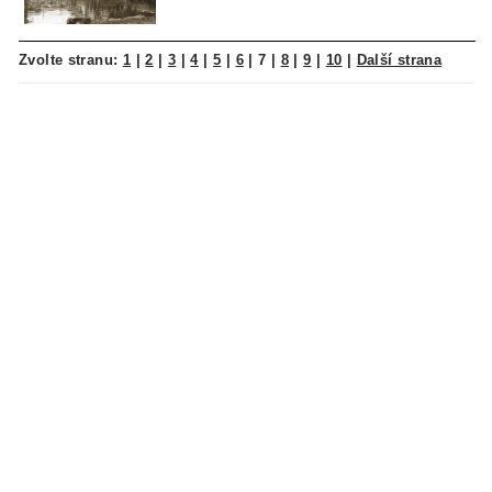
Zvolte stranu:
1
|
2
|
3
|
4
|
5
|
6
|
7
|
8
|
9
|
10
|
Další strana